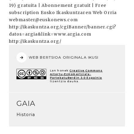
19) gratuita | Abonnement gratuit | Free
subscription Eusko Ikaskuntzaren Web Orria
webmaster@euskonews.com
http://ikaskuntza.org/cgiBanner/banner.cgi?
datos=argia&link=www.argia.com
http://ikaskuntza.org/
WEB BERTSIOA ORIGINALA IKUSI
Lan honek
Creative Commons
Aitortu-EzKomertziala-
PartekatuBerdin 3.0 Espainia
lizentzia dauka.
GAIA
Historia