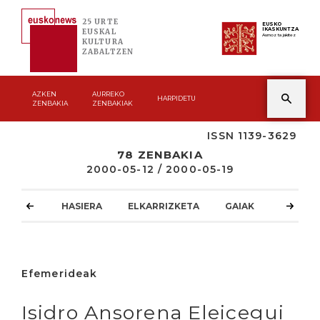
25 URTE
EUSKO
IKASKUNTZA
EUSKAL
Asmoz ta jakitez
KULTURA
ZABALTZEN
AZKEN
AURREKO
HARPIDETU
ZENBAKIA
ZENBAKIAK
ISSN 1139-3629
78 ZENBAKIA
2000-05-12 / 2000-05-19
HASIERA
ELKARRIZKETA
GAIAK
ATZOKO
Efemerideak
Isidro Ansorena Eleicegui