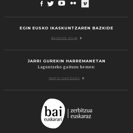
Facebook
Twitter
Youtube
Flickr
Vimeo
EGIN EUSKO IKASKUNTZAREN BAZKIDE
BAZKIDE EGIN
JARRI GUREKIN HARREMANETAN
Laguntzeko gaituzu hemen:
IDATZI GAITZAZU