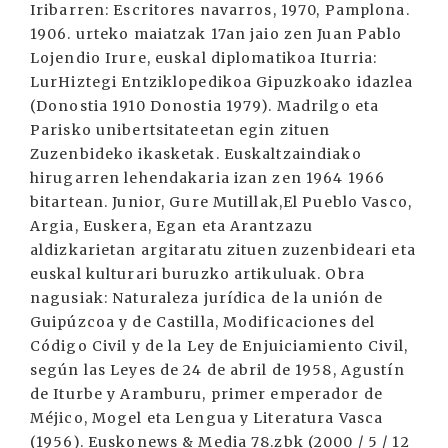
Iribarren: Escritores navarros, 1970, Pamplona.
1906. urteko maiatzak 17an jaio zen Juan Pablo
Lojendio Irure, euskal diplomatikoa Iturria:
LurHiztegi Entziklopedikoa Gipuzkoako idazlea
(Donostia 1910 Donostia 1979). Madrilgo eta
Parisko unibertsitateetan egin zituen
Zuzenbideko ikasketak. Euskaltzaindiako
hirugarren lehendakaria izan zen 1964 1966
bitartean. Junior, Gure Mutillak,El Pueblo Vasco,
Argia, Euskera, Egan eta Arantzazu
aldizkarietan argitaratu zituen zuzenbideari eta
euskal kulturari buruzko artikuluak. Obra
nagusiak: Naturaleza jurídica de la unión de
Guipúzcoa y de Castilla, Modificaciones del
Código Civil y de la Ley de Enjuiciamiento Civil,
según las Leyes de 24 de abril de 1958, Agustín
de Iturbe y Aramburu, primer emperador de
Méjico, Mogel eta Lengua y Literatura Vasca
(1956). Euskonews & Media 78.zbk (2000 / 5 / 12