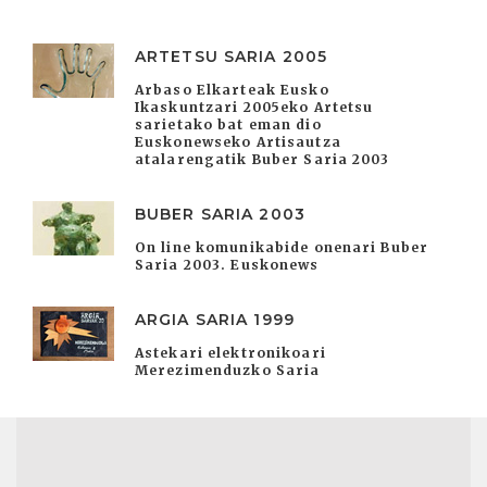
ARTETSU SARIA 2005
Arbaso Elkarteak Eusko
Ikaskuntzari 2005eko Artetsu
sarietako bat eman dio
Euskonewseko Artisautza
atalarengatik Buber Saria 2003
BUBER SARIA 2003
On line komunikabide onenari Buber
Saria 2003. Euskonews
ARGIA SARIA 1999
Astekari elektronikoari
Merezimenduzko Saria