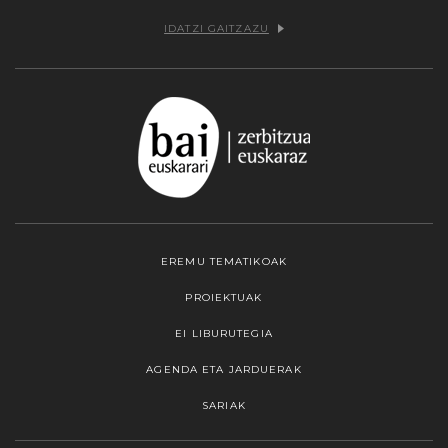
IDATZI GAITZAZU
EREMU TEMATIKOAK
PROIEKTUAK
EI LIBURUTEGIA
AGENDA ETA JARDUERAK
SARIAK