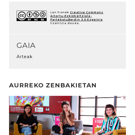
Lan honek
Creative Commons
Aitortu-EzKomertziala-
PartekatuBerdin 3.0 Espainia
lizentzia dauka.
GAIA
Arteak
AURREKO ZENBAKIETAN
Irakurri