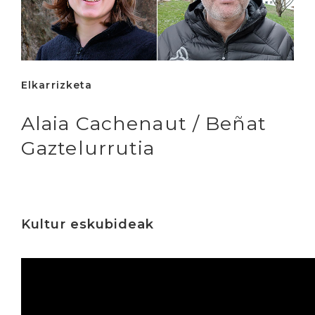
Elkarrizketa
Alaia Cachenaut / Beñat
Gaztelurrutia
Kultur eskubideak