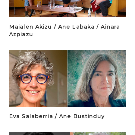
Maialen Akizu / Ane Labaka / Ainara
Azpiazu
Irakurri
Eva Salaberria / Ane Bustinduy