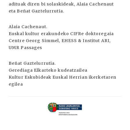
adituak diren bi solaskideak, Alaia Cachenaut
eta Beñat Gaztelurrutia.
Alaia Cachenaut.
Euskal kultur erakundeko CIFRe doktoregaia
Centre Georg Simmel, EHESS & Institut ARI,
UMR Passages
Beñat Gaztelurrutia.
Gerediaga Elkarteko kudeatzailea
Kultur Eskubideak Euskal Herrian ikerketaren
egilea