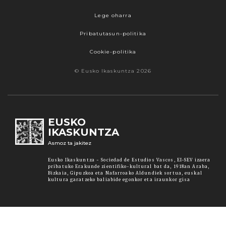
Lege oharra
Pribatutasun-politika
Cookie-politika
© Eusko Ikaskuntza 2026
EUSKO
IKASKUNTZA
Asmoz ta jakitez
Eusko Ikaskuntza - Sociedad de Estudios Vascos, EI-SEV izaera
pribatuko Erakunde zientifiko-kultural bat da, 1918an Araba,
Bizkaia, Gipuzkoa eta Nafarroako Aldundiek sortua, euskal
kultura garatzeko baliabide egonkor eta iraunkor gisa