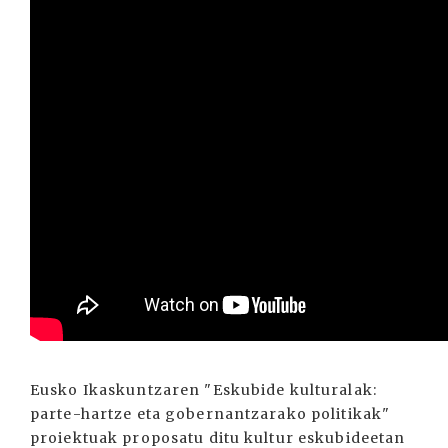
Eusko Ikaskuntzaren "Eskubide kulturalak:
parte-hartze eta gobernantzarako politikak"
proiektuak proposatu ditu kultur eskubideetan