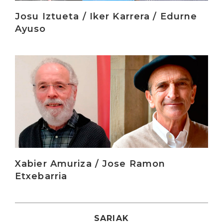
Josu Iztueta / Iker Karrera / Edurne
Ayuso
Irakurri
Xabier Amuriza / Jose Ramon
Etxebarria
SARIAK