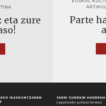
EUSKAL KULT
ARTIKU
TINA
Parte ha
 eta zure
aso!
USKO IKASKUNTZAREN
JARRI GUREKIN HARREM
E
Laguntzeko gaituzu hemen: