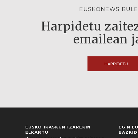
EUSKONEWS BULE
Harpidetu zaitez
emailean j
HARPIDETU
EUSKO IKASKUNTZAREKIN
EGIN E
ELKARTU
BAZKID