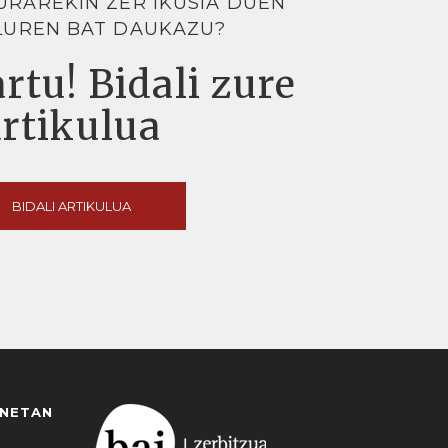
URAREKIN ZER IKUSIA DUEN
LUREN BAT DAUKAZU?
rtu! Bidali zure
artikulua
BIDALI ARTIKULUA
ANETAN