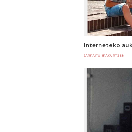
Interneteko au
JARRAITU IRAKURTZEN