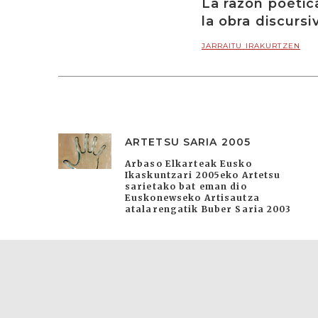
La razón poétic
la obra discursi
JARRAITU IRAKURTZEN
ARTETSU SARIA 2005
Arbaso Elkarteak Eusko
Ikaskuntzari 2005eko Artetsu
sarietako bat eman dio
Euskonewseko Artisautza
atalarengatik Buber Saria 2003