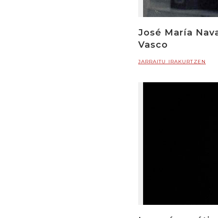
José María Nava
Vasco
JARRAITU IRAKURTZEN