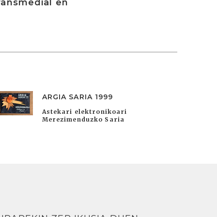
ransmedial en
ARGIA SARIA 1999
Astekari elektronikoari
Merezimenduzko Saria