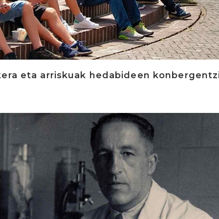
kera eta arriskuak hedabideen konbergentz