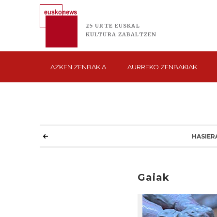
25 URTE
EUSKAL
KULTURA
ZABALTZEN
AZKEN
ZENBAKIA
AURREKO
ZENBAKIAK
HASIER
Gaiak