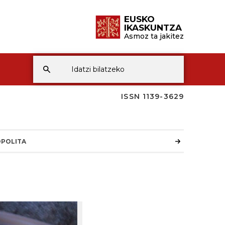
EUSKO
IKASKUNTZA
Asmoz ta jakitez
ISSN 1139-3629
POLITA