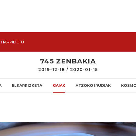
HARPIDETU
745 ZENBAKIA
2019-12-18 / 2020-01-15
A
ELKARRIZKETA
GAIAK
ATZOKO IRUDIAK
KOSMO