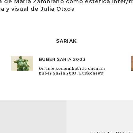
a de María Zambrano como estética inter/t
va y visual de Julia Otxoa
SARIAK
BUBER SARIA 2003
On line komunikabide onenari
Buber Saria 2003. Euskonews