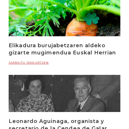
Elikadura burujabetzaren aldeko
gizarte mugimendua Euskal Herrian
JARRAITU IRAKURTZEN
Leonardo Aguinaga, organista y
secretario de la Cendea de Galar