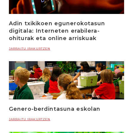
Adin txikikoen egunerokotasun
digitala: Interneten erabilera-
ohiturak eta online arriskuak
JARRAITU IRAKURTZEN
Genero-berdintasuna eskolan
JARRAITU IRAKURTZEN