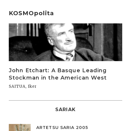
KOSMOpolita
Irakurri
John Etchart: A Basque Leading
Stockman in the American West
SAITUA, Iker
SARIAK
ARTETSU SARIA 2005