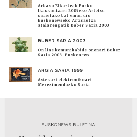
Arbaso Elkarteak Eusko
Ikaskuntzari 2005eko Artetsu
sarietako bat eman dio
Euskonewseko Artisautza
atalarengatik Buber Saria 2003
BUBER SARIA 2003
On line komunikabide onenari Buber
Saria 2003. Euskonews
ARGIA SARIA 1999
Astekari elektronikoari
Merezimenduzko Saria
EUSKONEWS BULETINA