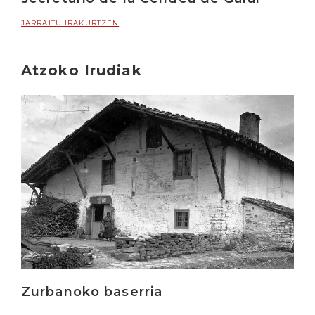
JARRAITU IRAKURTZEN
Atzoko Irudiak
Irakurri
Zurbanoko baserria