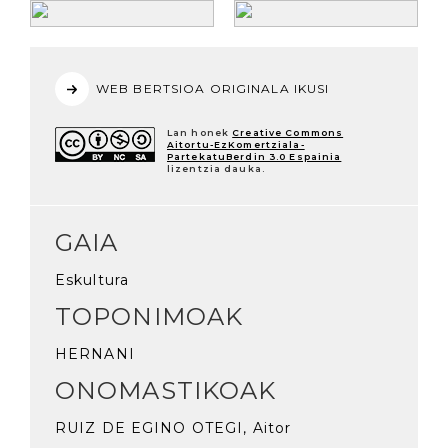
WEB BERTSIOA ORIGINALA IKUSI
Lan honek
Creative Commons
Aitortu-EzKomertziala-
PartekatuBerdin 3.0 Espainia
lizentzia dauka.
GAIA
Eskultura
TOPONIMOAK
HERNANI
ONOMASTIKOAK
RUIZ DE EGINO OTEGI, Aitor