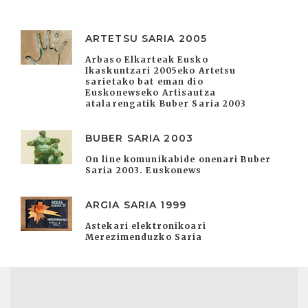
ARTETSU SARIA 2005
Arbaso Elkarteak Eusko
Ikaskuntzari 2005eko Artetsu
sarietako bat eman dio
Euskonewseko Artisautza
atalarengatik Buber Saria 2003
BUBER SARIA 2003
On line komunikabide onenari Buber
Saria 2003. Euskonews
ARGIA SARIA 1999
Astekari elektronikoari
Merezimenduzko Saria