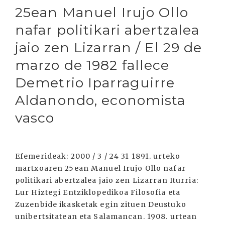
25ean Manuel Irujo Ollo
nafar politikari abertzalea
jaio zen Lizarran / El 29 de
marzo de 1982 fallece
Demetrio Iparraguirre
Aldanondo, economista
vasco
Efemerideak: 2000 / 3 / 24 31 1891. urteko
martxoaren 25ean Manuel Irujo Ollo nafar
politikari abertzalea jaio zen Lizarran Iturria:
Lur Hiztegi Entziklopedikoa Filosofia eta
Zuzenbide ikasketak egin zituen Deustuko
unibertsitatean eta Salamancan. 1908. urtean