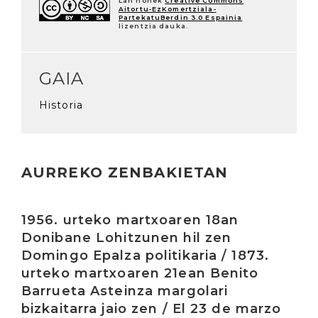
Lan honek
Creative Commons
Aitortu-EzKomertziala-
PartekatuBerdin 3.0 Espainia
lizentzia dauka.
GAIA
Historia
AURREKO ZENBAKIETAN
Irakurri
1956. urteko martxoaren 18an
Donibane Lohitzunen hil zen
Domingo Epalza politikaria / 1873.
urteko martxoaren 21ean Benito
Barrueta Asteinza margolari
bizkaitarra jaio zen / El 23 de marzo