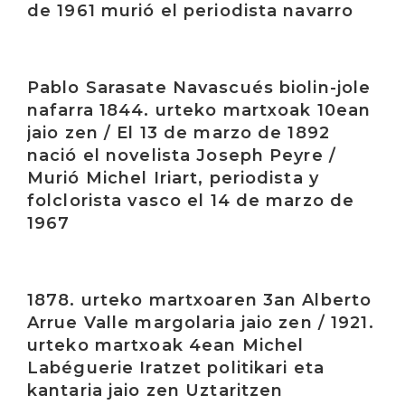
de 1961 murió el periodista navarro
Irakurri
Pablo Sarasate Navascués biolin-jole
nafarra 1844. urteko martxoak 10ean
jaio zen / El 13 de marzo de 1892
nació el novelista Joseph Peyre /
Murió Michel Iriart, periodista y
folclorista vasco el 14 de marzo de
1967
Irakurri
1878. urteko martxoaren 3an Alberto
Arrue Valle margolaria jaio zen / 1921.
urteko martxoak 4ean Michel
Labéguerie Iratzet politikari eta
kantaria jaio zen Uztaritzen