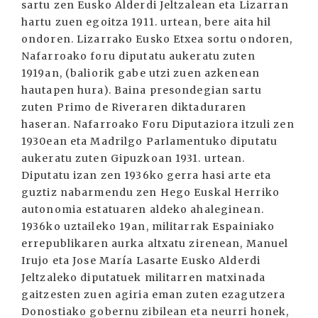
sartu zen Eusko Alderdi Jeltzalean eta Lizarran
hartu zuen egoitza 1911. urtean, bere aita hil
ondoren. Lizarrako Eusko Etxea sortu ondoren,
Nafarroako foru diputatu aukeratu zuten
1919an, (baliorik gabe utzi zuen azkenean
hautapen hura). Baina presondegian sartu
zuten Primo de Riveraren diktaduraren
haseran. Nafarroako Foru Diputaziora itzuli zen
1930ean eta Madrilgo Parlamentuko diputatu
aukeratu zuten Gipuzkoan 1931. urtean.
Diputatu izan zen 1936ko gerra hasi arte eta
guztiz nabarmendu zen Hego Euskal Herriko
autonomia estatuaren aldeko ahaleginean.
1936ko uztaileko 19an, militarrak Espainiako
errepublikaren aurka altxatu zirenean, Manuel
Irujo eta Jose María Lasarte Eusko Alderdi
Jeltzaleko diputatuek militarren matxinada
gaitzesten zuen agiria eman zuten ezagutzera
Donostiako gobernu zibilean eta neurri honek,