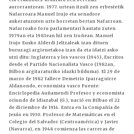
aurrerantzean. 1977. urtean itzuli zen erbestetik
Nafarroara Manuel Irujo eta senadore
aukeratuzuten urte horretan bertan Nafarroan.
Nafarroako foru parlamentari hautatu zuten
1979an eta 1981ean hil zen Iruñean. Manuel
Irujo Eusko Alderdi Jeltzaleak izan dituen
buruzagi argienetakoa izan da eta idatzi asko
utzi ditu: Inglaterra y los vascos (1945), Escritos
desde el Partido Nacionalista Vasco (1982an,
Bilbon argitaraturiko idazki bilduma). El 29 de
marzo de 1982 fallece Demetrio Iparraguirre
Aldanondo, economista vasco Fuente:
Enciclopedia Auñamendi Profesor y economista
oriundo de Idiazabal (G.), nació en Bilbao el 22
de diciembre de 1914. Entra en la Compañía de
Jesús en 1930. Profesor de Matemáticas en el
Colegio del Salvador (Centroamérica) y Javier
(Navarra), en 1948 comienza las carreras de