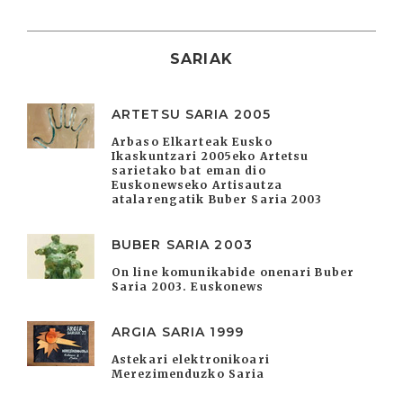
SARIAK
ARTETSU SARIA 2005
Arbaso Elkarteak Eusko
Ikaskuntzari 2005eko Artetsu
sarietako bat eman dio
Euskonewseko Artisautza
atalarengatik Buber Saria 2003
BUBER SARIA 2003
On line komunikabide onenari Buber
Saria 2003. Euskonews
ARGIA SARIA 1999
Astekari elektronikoari
Merezimenduzko Saria