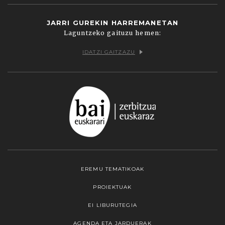
JARRI GUREKIN HARREMANETAN
Laguntzeko gaituzu hemen:
IDATZI GAITZAZU
EREMU TEMATIKOAK
PROIEKTUAK
EI LIBURUTEGIA
AGENDA ETA JARDUERAK