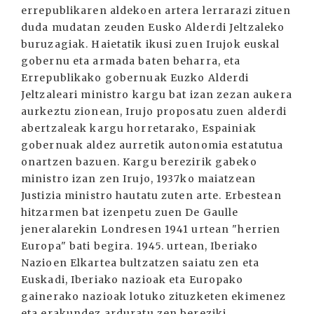
errepublikaren aldekoen artera lerrarazi zituen
duda mudatan zeuden Eusko Alderdi Jeltzaleko
buruzagiak. Haietatik ikusi zuen Irujok euskal
gobernu eta armada baten beharra, eta
Errepublikako gobernuak Euzko Alderdi
Jeltzaleari ministro kargu bat izan zezan aukera
aurkeztu zionean, Irujo proposatu zuen alderdi
abertzaleak kargu horretarako, Espainiak
gobernuak aldez aurretik autonomia estatutua
onartzen bazuen. Kargu berezirik gabeko
ministro izan zen Irujo, 1937ko maiatzean
Justizia ministro hautatu zuten arte. Erbestean
hitzarmen bat izenpetu zuen De Gaulle
jeneralarekin Londresen 1941 urtean "herrien
Europa" bati begira. 1945. urtean, Iberiako
Nazioen Elkartea bultzatzen saiatu zen eta
Euskadi, Iberiako nazioak eta Europako
gainerako nazioak lotuko zituzketen ekimenez
eta erakundez arduratu zen bereziki