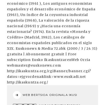
económico (1961 ), Los antiguos economistas
españoles y el desarrollo económico de España
(1963), Un índice de la coyuntura industrial
española (1968), La valoración de la riqueza
nacional (1969) y ¿Hacia una economía
estacionaria? (1974). En la revista «Moneda y
Crédito» (Madrid, 1982), Los catálogos de
economistas españoles publicados en el siglo
XIX. Euskonews & Media 72.zbk (2000 / 3 / 24 31)
gratuita | Abonnement gratuit | Free
subscription Eusko IkaskuntzarenWeb Orria
webmaster@euskonews.com
http://ikaskuntza.org/cgiBanner/banner.cgi?
datos=ejgvordena&link=www.euskadi.net
http://ikaskuntza.org/
WEB BERTSIOA ORIGINALA IKUSI