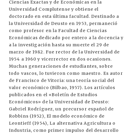
Ciencias Exactas y de Económicas en la
Universidad Complutense y obtiene el
doctorado en esta última facultad. Destinado a
la Universidad de Deusto en 1953, permaneció
como profesor en la Facultad de Ciencias
Económicas dedicado por entero a la docencia y
a la investigación hasta su muerte el 29 de
marzo de 1982. Fue rector de la Universidad de
1954 a 1960 y vicerrector en dos ocasiones.
Muchas generaciones de estudiantes, sobre
todo vascos, lo tuvieron como maestro. Es autor
de Francisco de Vitoria: una teoría social del
valor económico (Bilbao, 1957). Los artículos
publicados en el «Boletín de Estudios
Económicos» de la Universidad de Deusto:
Gabriel Rodríguez, un precursor español de
Robbins (1952), El modelo económico de
Leontieff (1954), La alternativa Agricultura o
Industria, como primer impulso del desarrollo