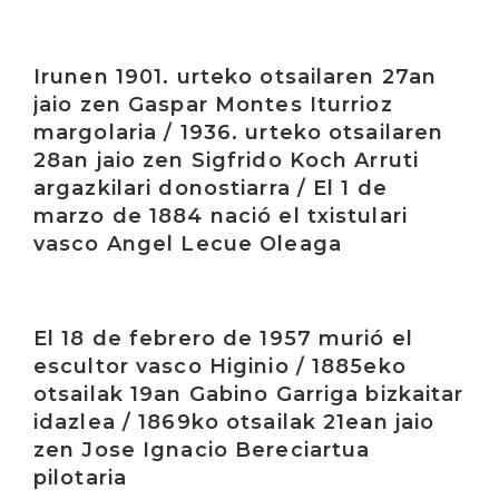
Irakurri
Irunen 1901. urteko otsailaren 27an
jaio zen Gaspar Montes Iturrioz
margolaria / 1936. urteko otsailaren
28an jaio zen Sigfrido Koch Arruti
argazkilari donostiarra / El 1 de
marzo de 1884 nació el txistulari
vasco Angel Lecue Oleaga
Irakurri
El 18 de febrero de 1957 murió el
escultor vasco Higinio / 1885eko
otsailak 19an Gabino Garriga bizkaitar
idazlea / 1869ko otsailak 21ean jaio
zen Jose Ignacio Bereciartua
pilotaria