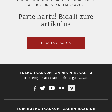
ARTIKULUREN BAT DAUKAZU?
Parte hartu! Bidali zure
artikulua
BIDALI ARTIKULUA
EUSKO IKASKUNTZAREKIN ELKARTU
Hurrengo sareetan aurkitu gaitzazu:
Facebook
Twitter
Youtube
Flickr
Vimeo
EGIN EUSKO IKASKUNTZAREN BAZKIDE