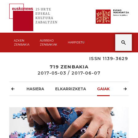
25 URTE
EUSKO
IKASKUNTZA
EUSKAL
Asmoz ta jakitez
KULTURA
ZABALTZEN
AZKEN
AURREKO
HARPIDETU
ZENBAKIA
ZENBAKIAK
ISSN 1139-3629
719 ZENBAKIA
2017-05-03 / 2017-06-07
HASIERA
ELKARRIZKETA
GAIAK
ATZOKO