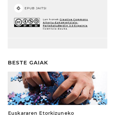
EPUB JAITSI
Lan honek
Creative Commons
Aitortu-EzKomertziala-
PartekatuBerdin 3.0 Espainia
lizentzia dauka.
BESTE GAIAK
Irakurri
Euskararen Etorkizuneko