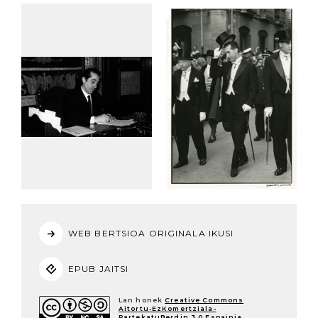
WEB BERTSIOA ORIGINALA IKUSI
EPUB JAITSI
Lan honek
Creative Commons
Aitortu-EzKomertziala-
PartekatuBerdin 3.0 Espainia