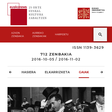
25 URTE
EUSKO
IKASKUNTZA
EUSKAL
Asmoz ta jakitez
KULTURA
ZABALTZEN
AZKEN
AURREKO
HARPIDETU
ZENBAKIA
ZENBAKIAK
ISSN 1139-3629
712 ZENBAKIA
2016-10-05 / 2016-11-02
HASIERA
ELKARRIZKETA
GAIAK
ATZOKO