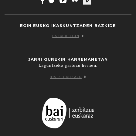
Facebook
Twitter
Youtube
Flickr
Vimeo
EGIN EUSKO IKASKUNTZAREN BAZKIDE
BAZKIDE EGIN
JARRI GUREKIN HARREMANETAN
Laguntzeko gaituzu hemen:
IDATZI GAITZAZU