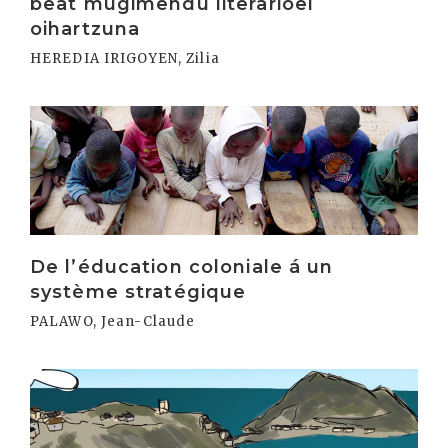
beat mugimendu literarioei
oihartzuna
HEREDIA IRIGOYEN, Zilia
Irakurri
De l’éducation coloniale á un
système stratégique
PALAWO, Jean-Claude
Irakurri