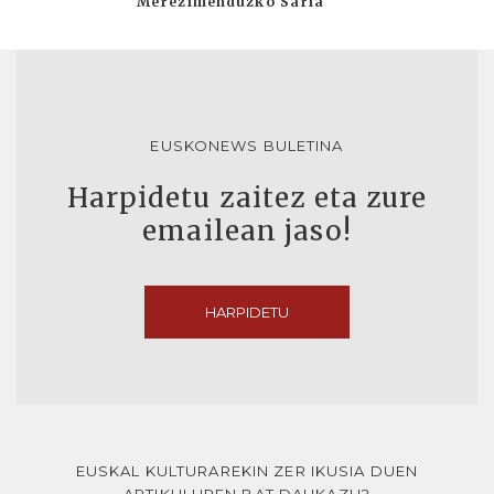
Merezimenduzko Saria
EUSKONEWS BULETINA
Harpidetu zaitez eta zure
emailean jaso!
HARPIDETU
EUSKAL KULTURAREKIN ZER IKUSIA DUEN
ARTIKULUREN BAT DAUKAZU?