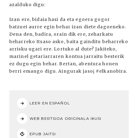
azalduko digu:
Izan ere, bidaia hasi da eta egoera gogor
batzuei aurre egin behar izan diete dagoeneko.
Dena den, badira, orain dik ere, zeharkatu
beharreko Itsaso asko, baita gainditu beharreko
arrisku ugari ere. Lortuko al dute? Jakiteko,
marinel getariarraren kontua jarraitu besterik
ez dugu egin behar. Bertan, abentura honen
berri emango digu. Aingurak jaso¡ #elkanobira.
LEER EN ESPAÑOL
WEB BERTSIOA ORIGINALA IKUSI
EPUB JAITSI