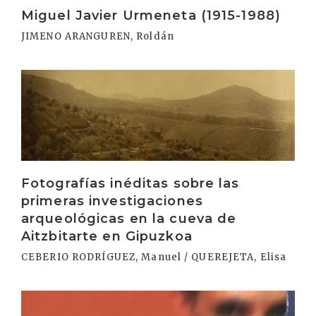
Miguel Javier Urmeneta (1915-1988)
JIMENO ARANGUREN, Roldán
Irakurri
Fotografías inéditas sobre las
primeras investigaciones
arqueológicas en la cueva de
Aitzbitarte en Gipuzkoa
CEBERIO RODRÍGUEZ, Manuel / QUEREJETA, Elisa
Irakurri