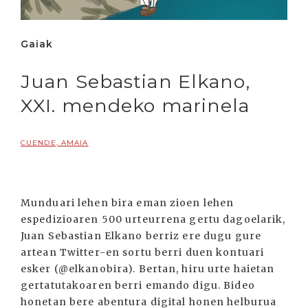
Gaiak
Juan Sebastian Elkano,
XXI. mendeko marinela
CUENDE, AMAIA
Munduari lehen bira eman zioen lehen
espedizioaren 500 urteurrena gertu dagoelarik,
Juan Sebastian Elkano berriz ere dugu gure
artean Twitter-en sortu berri duen kontuari
esker (@elkanobira). Bertan, hiru urte haietan
gertatutakoaren berri emando digu. Bideo
honetan bere abentura digital honen helburua