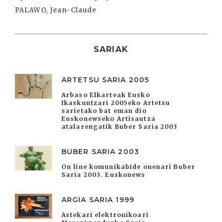
PALAWO, Jean-Claude
SARIAK
ARTETSU SARIA 2005
Arbaso Elkarteak Eusko
Ikaskuntzari 2005eko Artetsu
sarietako bat eman dio
Euskonewseko Artisautza
atalarengatik Buber Saria 2003
BUBER SARIA 2003
On line komunikabide onenari Buber
Saria 2003. Euskonews
ARGIA SARIA 1999
Astekari elektronikoari