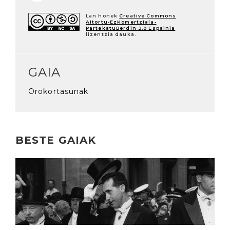
Lan honek
Creative Commons
Aitortu-EzKomertziala-
PartekatuBerdin 3.0 Espainia
lizentzia dauka.
GAIA
Orokortasunak
BESTE GAIAK
Irakurri