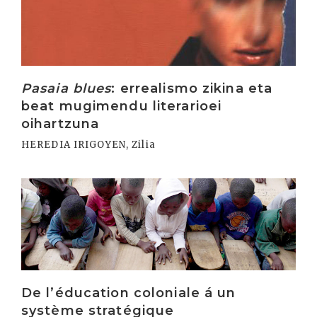
Pasaia blues
: errealismo zikina eta
beat mugimendu literarioei
oihartzuna
HEREDIA IRIGOYEN, Zilia
Irakurri
De l’éducation coloniale á un
système stratégique