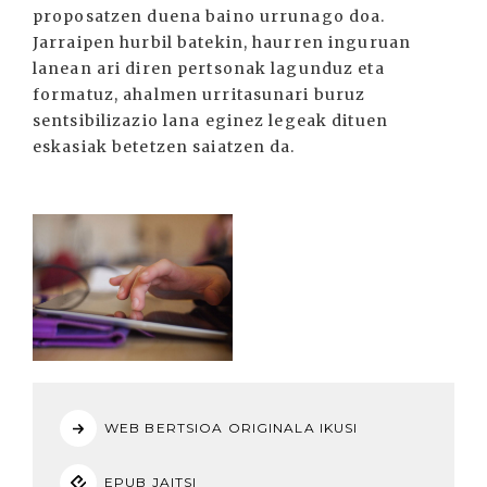
proposatzen duena baino urrunago doa.
Jarraipen hurbil batekin, haurren inguruan
lanean ari diren pertsonak lagunduz eta
formatuz, ahalmen urritasunari buruz
sentsibilizazio lana eginez legeak dituen
eskasiak betetzen saiatzen da.
WEB BERTSIOA ORIGINALA IKUSI
EPUB JAITSI