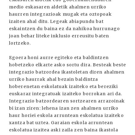
medio eskasaren aldetik ahalmen urriko
haurren integrazioak mugak eta oztopoak
izaiten ahal ditu. Legeak abiapundu bat
eskaintzen du baina ez da nahikoa hurrunago
joan behar liteke inklusio erreusitu baten
lortzeko.
Egoera honi aurre egiteko eta baldintzen
hobetzeko elkarte asko sortu dira. Besteak beste
integrazio batzordea ikastoletan diren ahalmen
urriko haurrak ahal bezain baldintza
hoberenetan eskolatuak izaiteko eta bereziki
euskaraz integratuak izaiteko borrokan ari da.
Integrazio batzordearen sortzearen arrazoinak
bi izan ziren: lehena izan zen ahalmen urriko
haur horiei eskola arruntean eskolatua izaiteko
xantza bat uztea. Garaian eskola arruntean
eskolatua izaitea aski zaila zen baina ikastola