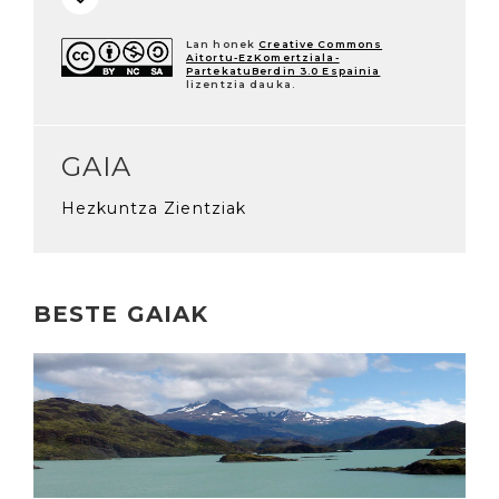
Lan honek
Creative Commons
Aitortu-EzKomertziala-
PartekatuBerdin 3.0 Espainia
lizentzia dauka.
GAIA
Hezkuntza Zientziak
BESTE GAIAK
Irakurri