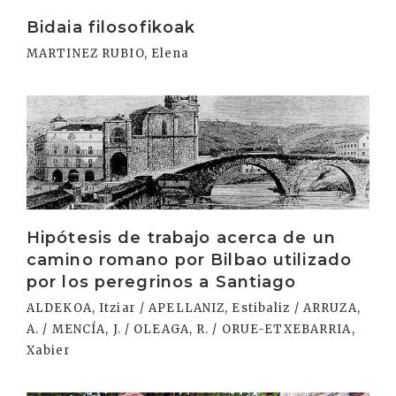
Bidaia filosofikoak
MARTINEZ RUBIO, Elena
Irakurri
Hipótesis de trabajo acerca de un
camino romano por Bilbao utilizado
por los peregrinos a Santiago
ALDEKOA, Itziar / APELLANIZ, Estibaliz / ARRUZA,
A. / MENCÍA, J. / OLEAGA, R. / ORUE-ETXEBARRIA,
Xabier