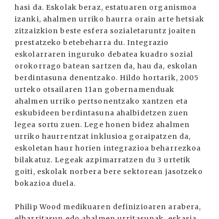
hasi da. Eskolak beraz, estatuaren organismoa
izanki, ahalmen urriko haurra orain arte hetsiak
zitzaizkion beste esfera sozialetaruntz joaiten
prestatzeko betebeharra du. Integrazio
eskolarraren inguruko debatea kuadro sozial
orokorrago batean sartzen da, hau da, eskolan
berdintasuna denentzako. Hildo hortarik, 2005
urteko otsailaren 11an gobernamenduak
ahalmen urriko pertsonentzako xantzen eta
eskubideen berdintasuna ahalbidetzen zuen
legea sortu zuen. Lege honen bidez ahalmen
urriko haurrentzat inklusioa goraipatzen da,
eskoletan haur horien integrazioa beharrezkoa
bilakatuz. Legeak azpimarratzen du 3 urtetik
goiti, eskolak norbera bere sektorean jasotzeko
bokazioa duela.
Philip Wood medikuaren definizioaren arabera,
elbarritasun edo ahalmen urritasunak, eskasia