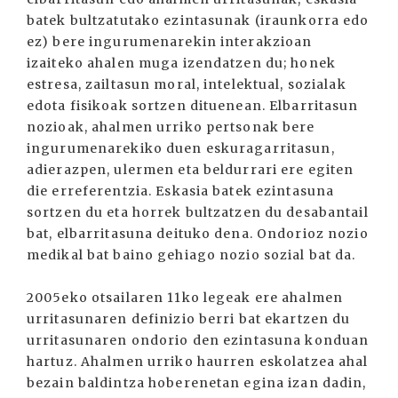
batek bultzatutako ezintasunak (iraunkorra edo
ez) bere ingurumenarekin interakzioan
izaiteko ahalen muga izendatzen du; honek
estresa, zailtasun moral, intelektual, sozialak
edota fisikoak sortzen dituenean. Elbarritasun
nozioak, ahalmen urriko pertsonak bere
ingurumenarekiko duen eskuragarritasun,
adierazpen, ulermen eta beldurrari ere egiten
die erreferentzia. Eskasia batek ezintasuna
sortzen du eta horrek bultzatzen du desabantail
bat, elbarritasuna deituko dena. Ondorioz nozio
medikal bat baino gehiago nozio sozial bat da.
2005eko otsailaren 11ko legeak ere ahalmen
urritasunaren definizio berri bat ekartzen du
urritasunaren ondorio den ezintasuna konduan
hartuz. Ahalmen urriko haurren eskolatzea ahal
bezain baldintza hoberenetan egina izan dadin,