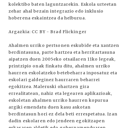
kolektibo baten laguntzarekin. Eskola urteetan
zehar ahal bezain integrazio edo inklusio
hoberena eskaintzea da helburua.
Argazkia: CC BY - Brad Flickinger
Ahalmen urriko pertsonen eskubide eta xantzen
berdintasuna, parte hartzea eta herritartasuna
aipatzen duen 2005eko otsailaren 11ko legeak,
printzipio onak finkatu ditu, ahalmen urriko
haurren eskolatzeko betebeharra inposatuz eta
eskolari galdeginez haurraren beharrei
egokitzea. Maleruski ohartzen gira
errealitatean, nahiz eta legearen aplikazioak,
eskoletan ahalmen urriko haurren kopurua
argiki emendatu duen kasu askotan
berdintasun hori ez dela beti errespetatua. Izan
dadin eskolaren edo jendeen egokitzapen
eskasaren aldetik edo gobernamenduaren