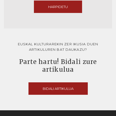
HARPIDETU
EUSKAL KULTURAREKIN ZER IKUSIA DUEN
ARTIKULUREN BAT DAUKAZU?
Parte hartu! Bidali zure
artikulua
BIDALI ARTIKULUA