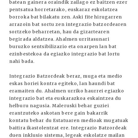
batean gainera oraindik zailago ez baitzen ezer
pentsatua horretarako, euskaraz eskolatzea
borroka bat bilakatu zen. Aski fite hirugarren
arrazoin bat sortu zen integrazio batzordearen
sortzeko beharretan, hau da gizartearen
begirada aldatzea. Ahalmen urritasunari
buruzko sentsibilizazio eta onarpen lan bat
ezinbestekoa da egiazko integrazio bat lortu
nahi bada.
Integrazio Batzordeak beraz, muga eta medio
eskas horiei kontra egiteko, lan haundi bat
eramaiten du. Ahalmen urriko haurrei egiazko
integrazio bat eta euskarazkoa eskaintzea du
helburu nagusia. Maleruski behar guziei
erantzuteko askotan bere gain bakarrik
kontatu behar du Estatuaren medioak mugatuak
baitira ikastolentzat ere. Integrazio Batzordeak
duen inklusio sistema, legeak eskolatze mailan