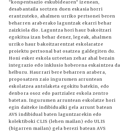
“konpentsazio eskubidearen” izenean,
desabantaila sortzen duen eskasia horri
erantzuteko, ahalmen urriko pertsonei beren
beharren araberako laguntzak ekarri behar
zaizkiola dio. Laguntza hori haur bakoitzari
egokitua izan behar denez, legeak, ahalmen
urriko haur bakoitzarentzat eskolaratze
proiektu pertsonal bat osatzea galdegiten du.
Honi esker eskola urteetan zehar ahal bezain
integrazio edo inklusio hoberena eskaintzea da
helburu. Haurrari bere beharren arabera,
proposatzen zaio ingurumen arruntean
eskolatzea antolaketa egokitu batekin, edo
denbora osoz edo partzialez eskola zentro
batetan. Ingurumen arruntean eskolatze hori
egin daiteke indibidualki gela arrunt batean
AVS indibidual baten laguntzarekin edo
kolektiboki CLIS (lehen mailan) edo ULIS
(bigarren mailan) gela berezi batean AVS