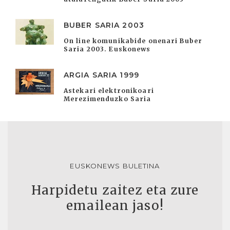
BUBER SARIA 2003
On line komunikabide onenari Buber
Saria 2003. Euskonews
ARGIA SARIA 1999
Astekari elektronikoari
Merezimenduzko Saria
EUSKONEWS BULETINA
Harpidetu zaitez eta zure
emailean jaso!