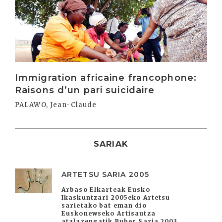
Irakurri
Immigration africaine francophone:
Raisons d’un pari suicidaire
PALAWO, Jean-Claude
SARIAK
ARTETSU SARIA 2005
Arbaso Elkarteak Eusko
Ikaskuntzari 2005eko Artetsu
sarietako bat eman dio
Euskonewseko Artisautza
atalarengatik Buber Saria 2003