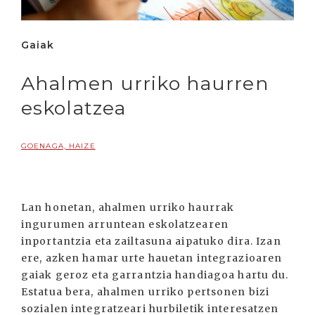
Gaiak
Ahalmen urriko haurren
eskolatzea
GOENAGA, HAIZE
Lan honetan, ahalmen urriko haurrak
ingurumen arruntean eskolatzearen
inportantzia eta zailtasuna aipatuko dira. Izan
ere, azken hamar urte hauetan integrazioaren
gaiak geroz eta garrantzia handiagoa hartu du.
Estatua bera, ahalmen urriko pertsonen bizi
sozialen integratzeari hurbiletik interesatzen