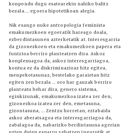
konpondu dugu esatearekin nahiko balitz
bezala.... egoera hipotetikoan alegia.
Nik esango nuke antropologia feminista
emakumezkoen egoeratik hareago doala,
ezberdintasunen azterketatik at. Interesgarria
da gizonezkoen eta emakumezkoen papera eta
funtzioa berriro planteatzen dira. Askoz
konplexuagoa da, askoz interesgarriagoa,
kontua ez da diskriminazioaz hitz egitea,
menpekotasunaz, bestelako garaietan hitz
egiten zen bezala ... oro har gauzak berriro
planteatu behar dira, genero sistema,
eginkizunak, emakumezkoa izatea zer den,
gizonezkoa izatea zer den, emetasuna,
gizontasuna, ... Zentzu horretan, eztabaida
askoz aberatsagoa eta interesgarriagoa da,
zabalagoa da, nabarizko berdintasuna agerian
uzten duten esparru zehatzen ingurutik at