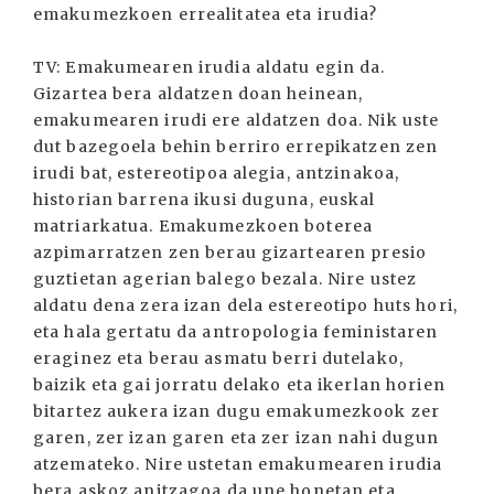
emakumezkoen errealitatea eta irudia?
TV: Emakumearen irudia aldatu egin da.
Gizartea bera aldatzen doan heinean,
emakumearen irudi ere aldatzen doa. Nik uste
dut bazegoela behin berriro errepikatzen zen
irudi bat, estereotipoa alegia, antzinakoa,
historian barrena ikusi duguna, euskal
matriarkatua. Emakumezkoen boterea
azpimarratzen zen berau gizartearen presio
guztietan agerian balego bezala. Nire ustez
aldatu dena zera izan dela estereotipo huts hori,
eta hala gertatu da antropologia feministaren
eraginez eta berau asmatu berri dutelako,
baizik eta gai jorratu delako eta ikerlan horien
bitartez aukera izan dugu emakumezkook zer
garen, zer izan garen eta zer izan nahi dugun
atzemateko. Nire ustetan emakumearen irudia
bera askoz anitzagoa da une honetan eta