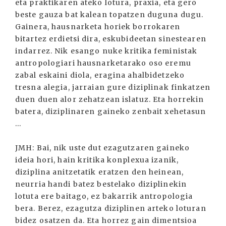
eta praktikaren ateko lotura, praxia, eta gero
beste gauza bat kalean topatzen duguna dugu.
Gainera, hausnarketa horiek borrokaren
bitartez erdietsi dira, eskubideetan sinestearen
indarrez. Nik esango nuke kritika feministak
antropologiari hausnarketarako oso eremu
zabal eskaini diola, eragina ahalbidetzeko
tresna alegia, jarraian gure diziplinak finkatzen
duen duen alor zehatzean islatuz. Eta horrekin
batera, diziplinaren gaineko zenbait xehetasun
...
JMH: Bai, nik uste dut ezagutzaren gaineko
ideia hori, hain kritika konplexua izanik,
diziplina anitzetatik eratzen den heinean,
neurria handi batez bestelako diziplinekin
lotuta ere baitago, ez bakarrik antropologia
bera. Berez, ezagutza diziplinen arteko loturan
bidez osatzen da. Eta horrez gain dimentsioa