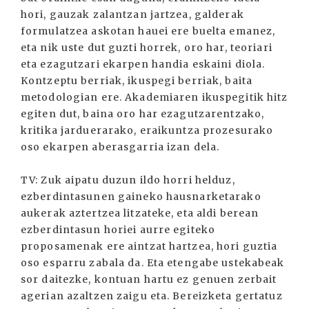
hori, gauzak zalantzan jartzea, galderak
formulatzea askotan hauei ere buelta emanez,
eta nik uste dut guzti horrek, oro har, teoriari
eta ezagutzari ekarpen handia eskaini diola.
Kontzeptu berriak, ikuspegi berriak, baita
metodologian ere. Akademiaren ikuspegitik hitz
egiten dut, baina oro har ezagutzarentzako,
kritika jarduerarako, eraikuntza prozesurako
oso ekarpen aberasgarria izan dela.
TV: Zuk aipatu duzun ildo horri helduz,
ezberdintasunen gaineko hausnarketarako
aukerak aztertzea litzateke, eta aldi berean
ezberdintasun horiei aurre egiteko
proposamenak ere aintzat hartzea, hori guztia
oso esparru zabala da. Eta etengabe ustekabeak
sor daitezke, kontuan hartu ez genuen zerbait
agerian azaltzen zaigu eta. Bereizketa gertatuz