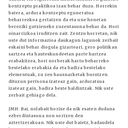
kontzeptu praktikoa izan behar duzu. Horrekin
batera, ardura kontzeptu eguneratua
beharrezkoa gertatzen da eta une honetan
bereziki gutxieneko zuzentasuna behar da. Hori
oinarrizkoa iruditzen zait. Zentzu horretan, nik
uste dut informazioa daukagun lagunok zerbait
eskaini behar diogula gizarteari, gero politikan
sartzea eta hauteskundeetan parte hartzea
erabakitzea, hori norberak hartu beharreko
bestelako erabakia da eta badira bestelako
elementuak, zu zeu hausnarketak burutzen
dituzun pertsona izateaz gain, arduratsua
izateaz gain, badira beste baldintzak. Nik uste
zerbait gehiago dela.
JMH: Bai, nolabait horixe da nik esaten dudana
ezberdintasuna non sortzen den
aztertzerakoan. Nik uste dut baietz, badaudela