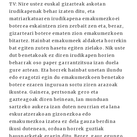
TV: Nire ustez euskal gizarteak askotan
irudikapenak behar izaten ditu, eta
matriarkatuaren irudikapena emakumezkoei
boterea eskaintzen zien zerbait zen eta, beraz,
gizarteari botere ematen zion emakumezkoen
bitartez. Hainbat emakumeek aldaketa horrekin
bat egiten zuten hasetu egiten zielako. Nik uste
dut benetakoak ez diren irudikapen horien
beharrak oso paper garrantzitsua izan duela
gure artean. Eta horrek hainbat unetan ilundu
edo eragotzi egin du emakumezkoen benetako
botere ezaren inguruan sortu ziren arazoak
ikustea. Gainera, pertsonak gero eta
gazteagoak diren heinean, lan munduan
sartzeko aukera izan duten neurrian eta lana
eskuratzerakoan gizonezkoa edo
emakumezkoa izatea ez dela gauza berdina
ikusi dutenean, orduan horrek guztiak
hausnarketak eragin ditu. Berez, gaur egungo