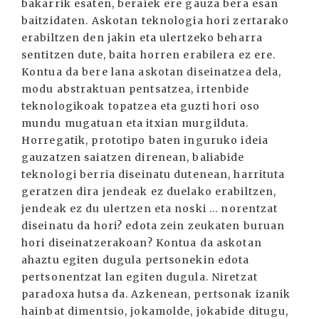
bakarrik esaten, beraiek ere gauza bera esan
baitzidaten. Askotan teknologia hori zertarako
erabiltzen den jakin eta ulertzeko beharra
sentitzen dute, baita horren erabilera ez ere.
Kontua da bere lana askotan diseinatzea dela,
modu abstraktuan pentsatzea, irtenbide
teknologikoak topatzea eta guzti hori oso
mundu mugatuan eta itxian murgilduta.
Horregatik, prototipo baten inguruko ideia
gauzatzen saiatzen direnean, baliabide
teknologi berria diseinatu dutenean, harrituta
geratzen dira jendeak ez duelako erabiltzen,
jendeak ez du ulertzen eta noski ... norentzat
diseinatu da hori? edota zein zeukaten buruan
hori diseinatzerakoan? Kontua da askotan
ahaztu egiten dugula pertsonekin edota
pertsonentzat lan egiten dugula. Niretzat
paradoxa hutsa da. Azkenean, pertsonak izanik
hainbat dimentsio, jokamolde, jokabide ditugu,