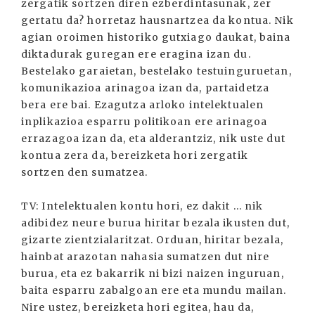
zergatik sortzen diren ezberdintasunak, zer
gertatu da? horretaz hausnartzea da kontua. Nik
agian oroimen historiko gutxiago daukat, baina
diktadurak guregan ere eragina izan du.
Bestelako garaietan, bestelako testuinguruetan,
komunikazioa arinagoa izan da, partaidetza
bera ere bai. Ezagutza arloko intelektualen
inplikazioa esparru politikoan ere arinagoa
errazagoa izan da, eta alderantziz, nik uste dut
kontua zera da, bereizketa hori zergatik
sortzen den sumatzea.
TV: Intelektualen kontu hori, ez dakit ... nik
adibidez neure burua hiritar bezala ikusten dut,
gizarte zientzialaritzat. Orduan, hiritar bezala,
hainbat arazotan nahasia sumatzen dut nire
burua, eta ez bakarrik ni bizi naizen inguruan,
baita esparru zabalgoan ere eta mundu mailan.
Nire ustez, bereizketa hori egitea, hau da,