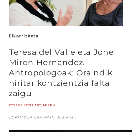
Elkarrizketa
Teresa del Valle eta Jone
Miren Hernandez.
Antropologoak: Oraindik
hiritar kontzientzia falta
zaigu
ETXABE ISTILLART, MIREN
ZURUTUZA ZAPIRAIN, Juanmari