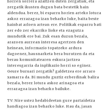
horren sorrera azaltzen duten zergatiak, eta
zergatik ikusten dugun bata bestetik hain
aldendua. berez, bi esparru horien arteko lotura
askoz errazagoa izan beharko luke, baita beste
hainbat arloen artean ere. Politikak esparru bati
zer edo zer ekarriko lioke eta ezagutza
mundutik ere bai. Zuk esan duzun bezala,
arazoen aurrean interesa agertzen den
heinean, informazio topatzeko ardura
dagoenez, hausnarketa bera burutzen da eta
berau komunitatearen eskura jartzea
interesgarria da inplikazio horri so eginez.
Geure buruari zergatik? galdetzea ere arraro
xamarra da. Bi mundu guztiz ezberdinak balira
bezala, berez lotura askoz arinagoa eta
errazagoa izan beharko bailuke.
TV: Nire ustez hedabideetan gure partaidetza
handiagoa izan beharko luke. Hau da, jasan