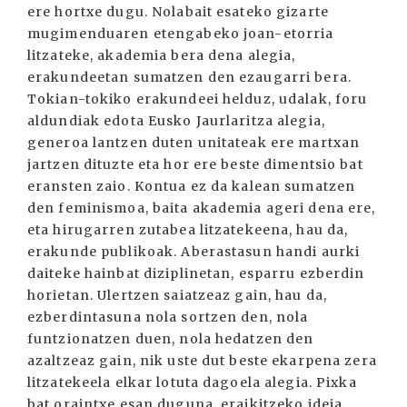
ere hortxe dugu. Nolabait esateko gizarte
mugimenduaren etengabeko joan-etorria
litzateke, akademia bera dena alegia,
erakundeetan sumatzen den ezaugarri bera.
Tokian-tokiko erakundeei helduz, udalak, foru
aldundiak edota Eusko Jaurlaritza alegia,
generoa lantzen duten unitateak ere martxan
jartzen dituzte eta hor ere beste dimentsio bat
eransten zaio. Kontua ez da kalean sumatzen
den feminismoa, baita akademia ageri dena ere,
eta hirugarren zutabea litzatekeena, hau da,
erakunde publikoak. Aberastasun handi aurki
daiteke hainbat diziplinetan, esparru ezberdin
horietan. Ulertzen saiatzeaz gain, hau da,
ezberdintasuna nola sortzen den, nola
funtzionatzen duen, nola hedatzen den
azaltzeaz gain, nik uste dut beste ekarpena zera
litzatekeela elkar lotuta dagoela alegia. Pixka
bat oraintxe esan duguna, eraikitzeko ideia