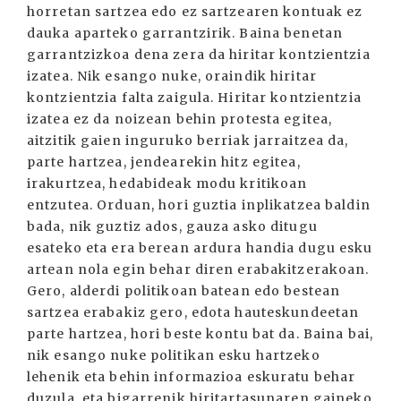
horretan sartzea edo ez sartzearen kontuak ez
dauka aparteko garrantzirik. Baina benetan
garrantzizkoa dena zera da hiritar kontzientzia
izatea. Nik esango nuke, oraindik hiritar
kontzientzia falta zaigula. Hiritar kontzientzia
izatea ez da noizean behin protesta egitea,
aitzitik gaien inguruko berriak jarraitzea da,
parte hartzea, jendearekin hitz egitea,
irakurtzea, hedabideak modu kritikoan
entzutea. Orduan, hori guztia inplikatzea baldin
bada, nik guztiz ados, gauza asko ditugu
esateko eta era berean ardura handia dugu esku
artean nola egin behar diren erabakitzerakoan.
Gero, alderdi politikoan batean edo bestean
sartzea erabakiz gero, edota hauteskundeetan
parte hartzea, hori beste kontu bat da. Baina bai,
nik esango nuke politikan esku hartzeko
lehenik eta behin informazioa eskuratu behar
duzula, eta bigarrenik hiritartasunaren gaineko