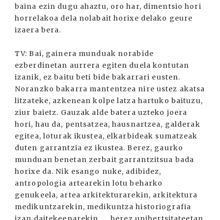
baina ezin dugu ahaztu, oro har, dimentsio hori
horrelakoa dela nolabait horixe delako geure
izaera bera.
TV: Bai, gainera munduak norabide
ezberdinetan aurrera egiten duela kontutan
izanik, ez baitu beti bide bakarrari eusten.
Noranzko bakarra mantentzea nire ustez akatsa
litzateke, azkenean kolpe latza hartuko baituzu,
ziur baietz. Gauzak alde batera uzteko joera
hori, hau da, pentsatzea, hausnartzea, galderak
egitea, loturak ikustea, elkarbideak sumatzeak
duten garrantzia ez ikustea. Berez, gaurko
munduan benetan zerbait garrantzitsua bada
horixe da. Nik esango nuke, adibidez,
antropologia artearekin lotu beharko
genukeela, artea arkitekturarekin, arkitektura
medikuntzarekin, medikuntza historiografia
izan daitekeenarekin, ... berez unibertsitateetan