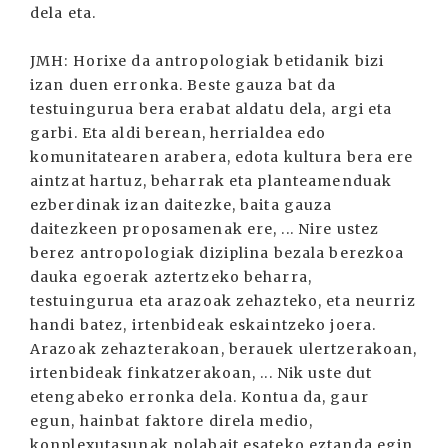
dela eta.
JMH: Horixe da antropologiak betidanik bizi
izan duen erronka. Beste gauza bat da
testuingurua bera erabat aldatu dela, argi eta
garbi. Eta aldi berean, herrialdea edo
komunitatearen arabera, edota kultura bera ere
aintzat hartuz, beharrak eta planteamenduak
ezberdinak izan daitezke, baita gauza
daitezkeen proposamenak ere, ... Nire ustez
berez antropologiak diziplina bezala berezkoa
dauka egoerak aztertzeko beharra,
testuingurua eta arazoak zehazteko, eta neurriz
handi batez, irtenbideak eskaintzeko joera.
Arazoak zehazterakoan, berauek ulertzerakoan,
irtenbideak finkatzerakoan, ... Nik uste dut
etengabeko erronka dela. Kontua da, gaur
egun, hainbat faktore direla medio,
konplexutasunak nolabait esateko eztanda egin