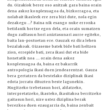
du. Gizakiok berez oso anitzak gara baina orain
dena askoz konplexuagoa da, bizkorragoa, eta
nolabait ikasleek ere zera bizi dute, nola egin
dezakegu ...? Baina nik esango nuke erronka
betidanik hortxe egon dela, eta orain sumatzen
dugu zailtasun hori aniztasunari aurre egiteko,
baita lan-postuetan ere. Gauzak ez dira lehen
bezalakoak. Gizaseme batek bide bati heltzen
zion, errepide bati, zera ikasi dut eta bide
honetatik noa .... orain dena askoz
konplexuagoa da, baina ez bakarrik
antropologia ikasi duen jendearentzat. Gauza
bera gertatzen da bestelako diziplinak ikasi
edota jorratu dituzten beste lagunekin.
Mugitzeko trebetasun hori, aldatzeko,
interpretatzeko, ikasteko, ikasitakoa berritzeko
gaitasun hori, nire ustez diziplina berak
berezkoa duen ezaugarria da, baina zenbait