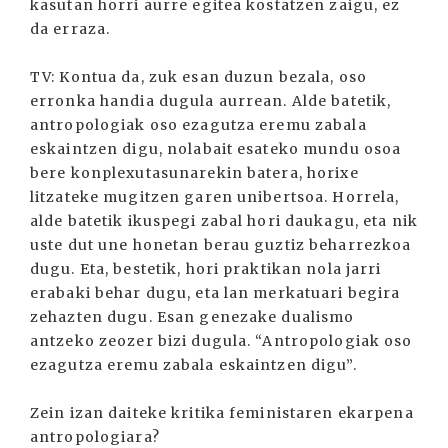
kasutan horri aurre egitea kostatzen zaigu, ez
da erraza.
TV: Kontua da, zuk esan duzun bezala, oso
erronka handia dugula aurrean. Alde batetik,
antropologiak oso ezagutza eremu zabala
eskaintzen digu, nolabait esateko mundu osoa
bere konplexutasunarekin batera, horixe
litzateke mugitzen garen unibertsoa. Horrela,
alde batetik ikuspegi zabal hori daukagu, eta nik
uste dut une honetan berau guztiz beharrezkoa
dugu. Eta, bestetik, hori praktikan nola jarri
erabaki behar dugu, eta lan merkatuari begira
zehazten dugu. Esan genezake dualismo
antzeko zeozer bizi dugula. “Antropologiak oso
ezagutza eremu zabala eskaintzen digu”.
Zein izan daiteke kritika feministaren ekarpena
antropologiara?