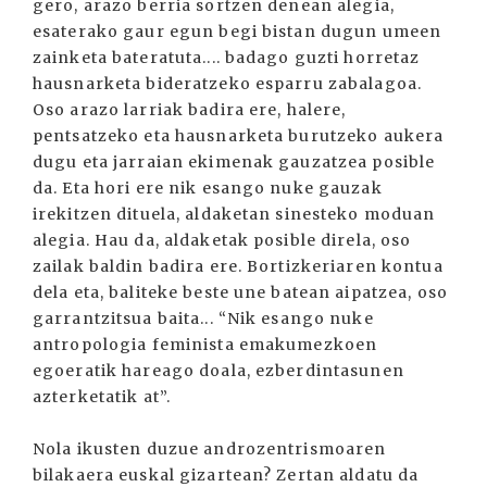
gero, arazo berria sortzen denean alegia,
esaterako gaur egun begi bistan dugun umeen
zainketa bateratuta.... badago guzti horretaz
hausnarketa bideratzeko esparru zabalagoa.
Oso arazo larriak badira ere, halere,
pentsatzeko eta hausnarketa burutzeko aukera
dugu eta jarraian ekimenak gauzatzea posible
da. Eta hori ere nik esango nuke gauzak
irekitzen dituela, aldaketan sinesteko moduan
alegia. Hau da, aldaketak posible direla, oso
zailak baldin badira ere. Bortizkeriaren kontua
dela eta, baliteke beste une batean aipatzea, oso
garrantzitsua baita... “Nik esango nuke
antropologia feminista emakumezkoen
egoeratik hareago doala, ezberdintasunen
azterketatik at”.
Nola ikusten duzue androzentrismoaren
bilakaera euskal gizartean? Zertan aldatu da