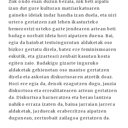
Zuk ondo esan duzun bezala, nik beti aipatu
izan dut gure kulturan matriarkatuaren
gaineko ideiak indar handia izan duela, eta niri
urtero gertatzen zait lehen ikasturteko
hemezortzi urteko gazte jendearen artean beti
badago norbait ideia hori aipatzen duena. Bai,
egia da hainbat testuingurutan aldaketak oso
bizkor gertatu direla, batez ere feminismoaren
eskutik, eta gizarteari zenbait kasutan kosta
egiten zaio. Badakigu gizarte inguruko
aldaketak gehienetan oso mantso gertatzen
direla eta askotan diskurtsoaren atzetik doaz.
Hori ere egia da, denok ezagutzen dugu, jauzia
diskurtsoa eta errealitatearen artean gertatzen
da. Diskurtsoa barneratzea eta berau lantzea
nahiko erraza izaten da, baina jarraian jarrera
aldaketak, jarduerak eraberritzea aipatzen
dugunean, zertxobait zailagoa gertatzen da.