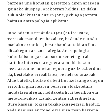
barrena une honetan gertatzen diren arazoen
gaineko ikuspegi orokorrari helduz. Ez dakit
zuk nola ikusten duzun Jone, gehiago jorratu
baituzu antropologia aplikatua...
Jone Miren Hernández (JMH): Nire ustez,
Teresak esan duen bezalaxe, badaude mundu
mailako erronkak, beste hainbat tokitan ikus
ditzakegun arazoak alegia. Antropologia
kolonialismo garaian sortu zen eta garai
hartako interes eta egoerara moldatu zen
bezalaxe, une honetan egoera guztiz ezberdina
da, bestelako errealitatea, bestelako arazoak.
Alde batetik, horixe da beti hortxe izango dugun
erronka, gizartearen beraren aldaketetara
moldatzea alegia, moldaketa hori teorikoa eta
metodologikoa izanik, zentzu ezberdinetan.
Gure kasuan, tokian tokiko ikuspegiari helduz,
xede nagusia antropologia gizartean barrena