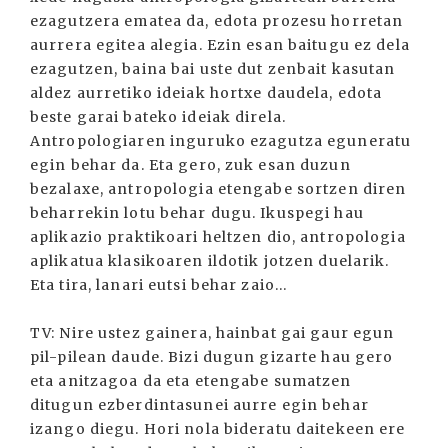
ezagutzera ematea da, edota prozesu horretan
aurrera egitea alegia. Ezin esan baitugu ez dela
ezagutzen, baina bai uste dut zenbait kasutan
aldez aurretiko ideiak hortxe daudela, edota
beste garai bateko ideiak direla.
Antropologiaren inguruko ezagutza eguneratu
egin behar da. Eta gero, zuk esan duzun
bezalaxe, antropologia etengabe sortzen diren
beharrekin lotu behar dugu. Ikuspegi hau
aplikazio praktikoari heltzen dio, antropologia
aplikatua klasikoaren ildotik jotzen duelarik.
Eta tira, lanari eutsi behar zaio...
TV: Nire ustez gainera, hainbat gai gaur egun
pil-pilean daude. Bizi dugun gizarte hau gero
eta anitzagoa da eta etengabe sumatzen
ditugun ezberdintasunei aurre egin behar
izango diegu. Hori nola bideratu daitekeen ere