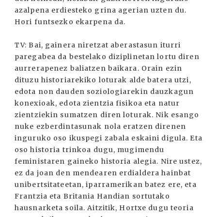
azalpena erdiesteko grina agerian uzten du.
Hori funtsezko ekarpena da.
TV: Bai, gainera niretzat aberastasun iturri
paregabea da bestelako diziplinetan lortu diren
aurrerapenez baliatzen baikara. Orain ezin
dituzu historiarekiko loturak alde batera utzi,
edota non dauden soziologiarekin dauzkagun
konexioak, edota zientzia fisikoa eta natur
zientziekin sumatzen diren loturak. Nik esango
nuke ezberdintasunak nola eratzen direnen
inguruko oso ikuspegi zabala eskaini digula. Eta
oso historia trinkoa dugu, mugimendu
feministaren gaineko historia alegia. Nire ustez,
ez da joan den mendearen erdialdera hainbat
unibertsitateetan, iparramerikan batez ere, eta
Frantzia eta Britania Handian sortutako
hausnarketa soila. Aitzitik, Hortxe dugu teoria