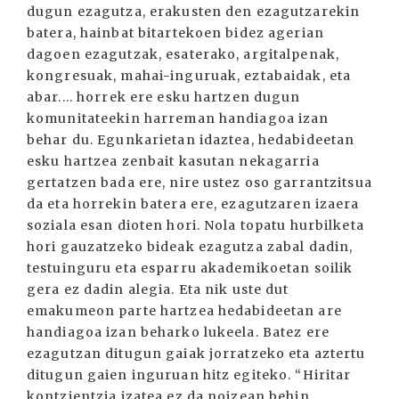
dugun ezagutza, erakusten den ezagutzarekin
batera, hainbat bitartekoen bidez agerian
dagoen ezagutzak, esaterako, argitalpenak,
kongresuak, mahai-inguruak, eztabaidak, eta
abar.... horrek ere esku hartzen dugun
komunitateekin harreman handiagoa izan
behar du. Egunkarietan idaztea, hedabideetan
esku hartzea zenbait kasutan nekagarria
gertatzen bada ere, nire ustez oso garrantzitsua
da eta horrekin batera ere, ezagutzaren izaera
soziala esan dioten hori. Nola topatu hurbilketa
hori gauzatzeko bideak ezagutza zabal dadin,
testuinguru eta esparru akademikoetan soilik
gera ez dadin alegia. Eta nik uste dut
emakumeon parte hartzea hedabideetan are
handiagoa izan beharko lukeela. Batez ere
ezagutzan ditugun gaiak jorratzeko eta aztertu
ditugun gaien inguruan hitz egiteko. “Hiritar
kontzientzia izatea ez da noizean behin