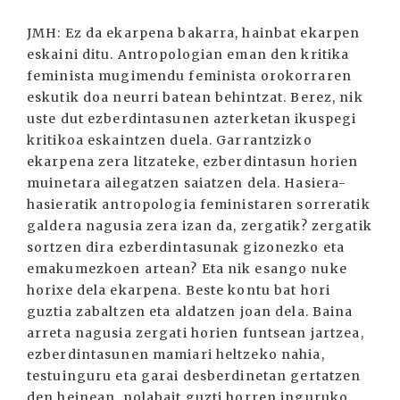
JMH: Ez da ekarpena bakarra, hainbat ekarpen
eskaini ditu. Antropologian eman den kritika
feminista mugimendu feminista orokorraren
eskutik doa neurri batean behintzat. Berez, nik
uste dut ezberdintasunen azterketan ikuspegi
kritikoa eskaintzen duela. Garrantzizko
ekarpena zera litzateke, ezberdintasun horien
muinetara ailegatzen saiatzen dela. Hasiera-
hasieratik antropologia feministaren sorreratik
galdera nagusia zera izan da, zergatik? zergatik
sortzen dira ezberdintasunak gizonezko eta
emakumezkoen artean? Eta nik esango nuke
horixe dela ekarpena. Beste kontu bat hori
guztia zabaltzen eta aldatzen joan dela. Baina
arreta nagusia zergati horien funtsean jartzea,
ezberdintasunen mamiari heltzeko nahia,
testuinguru eta garai desberdinetan gertatzen
den heinean, nolabait guzti horren inguruko