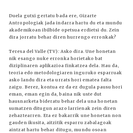
Duela gutxi gertatu bada ere, Gizarte
Antropologiak jada indarra hartu du eta mundu
akademikoan ibilbide opetsua erdietsi du. Zein
dira jorratu behar diren hurrengo erronkak?
Teresa del Valle (TV): Asko dira. Une honetan
nik esango nuke erronka horietako bat
diziplinaren aplikazioa finkatzea dela. Hau da,
teoria edo metodologiaren inguruko esparruak
asko landu dira eta urrats hori ematea falta
zaigu. Berez, kontua ez da ez dugula pausu hori
eman, eman egin da, baina nik uste dut
hausnarketa bideratu behar dela una honetan
sumatzen ditugun arazo larrienak zein diren
zehaztearren. Eta ez bakarrik une honetan non
gauden ikusita, aitzitik esparru zabalagoak
aintzat hartu behar ditugu, mundu osoan