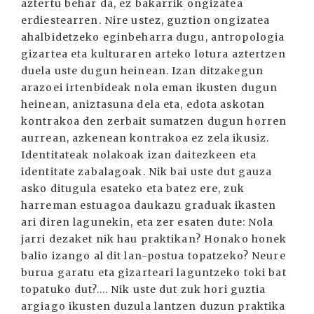
aztertu behar da, ez bakarrik ongizatea
erdiestearren. Nire ustez, guztion ongizatea
ahalbidetzeko eginbeharra dugu, antropologia
gizartea eta kulturaren arteko lotura aztertzen
duela uste dugun heinean. Izan ditzakegun
arazoei irtenbideak nola eman ikusten dugun
heinean, aniztasuna dela eta, edota askotan
kontrakoa den zerbait sumatzen dugun horren
aurrean, azkenean kontrakoa ez zela ikusiz.
Identitateak nolakoak izan daitezkeen eta
identitate zabalagoak. Nik bai uste dut gauza
asko ditugula esateko eta batez ere, zuk
harreman estuagoa daukazu graduak ikasten
ari diren lagunekin, eta zer esaten dute: Nola
jarri dezaket nik hau praktikan? Honako honek
balio izango al dit lan-postua topatzeko? Neure
burua garatu eta gizarteari laguntzeko toki bat
topatuko dut?.... Nik uste dut zuk hori guztia
argiago ikusten duzula lantzen duzun praktika