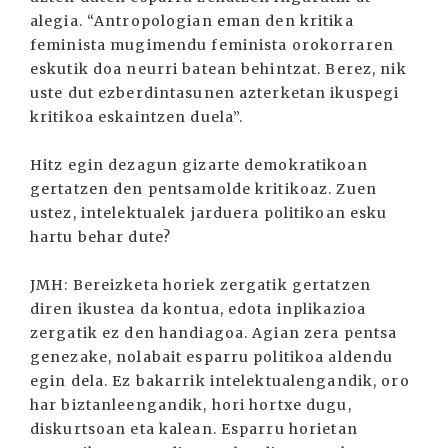
alegia. “Antropologian eman den kritika
feminista mugimendu feminista orokorraren
eskutik doa neurri batean behintzat. Berez, nik
uste dut ezberdintasunen azterketan ikuspegi
kritikoa eskaintzen duela”.
Hitz egin dezagun gizarte demokratikoan
gertatzen den pentsamolde kritikoaz. Zuen
ustez, intelektualek jarduera politikoan esku
hartu behar dute?
JMH: Bereizketa horiek zergatik gertatzen
diren ikustea da kontua, edota inplikazioa
zergatik ez den handiagoa. Agian zera pentsa
genezake, nolabait esparru politikoa aldendu
egin dela. Ez bakarrik intelektualengandik, oro
har biztanleengandik, hori hortxe dugu,
diskurtsoan eta kalean. Esparru horietan