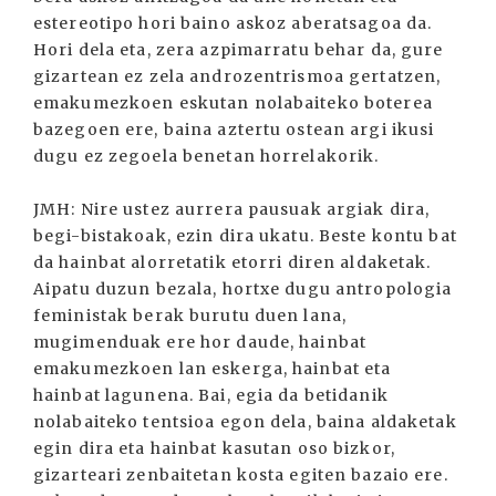
estereotipo hori baino askoz aberatsagoa da.
Hori dela eta, zera azpimarratu behar da, gure
gizartean ez zela androzentrismoa gertatzen,
emakumezkoen eskutan nolabaiteko boterea
bazegoen ere, baina aztertu ostean argi ikusi
dugu ez zegoela benetan horrelakorik.
JMH: Nire ustez aurrera pausuak argiak dira,
begi-bistakoak, ezin dira ukatu. Beste kontu bat
da hainbat alorretatik etorri diren aldaketak.
Aipatu duzun bezala, hortxe dugu antropologia
feministak berak burutu duen lana,
mugimenduak ere hor daude, hainbat
emakumezkoen lan eskerga, hainbat eta
hainbat lagunena. Bai, egia da betidanik
nolabaiteko tentsioa egon dela, baina aldaketak
egin dira eta hainbat kasutan oso bizkor,
gizarteari zenbaitetan kosta egiten bazaio ere.