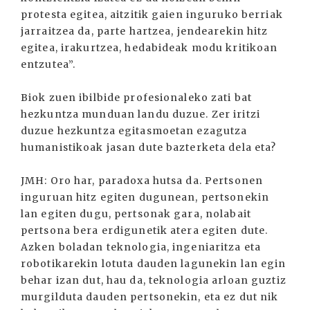
protesta egitea, aitzitik gaien inguruko berriak
jarraitzea da, parte hartzea, jendearekin hitz
egitea, irakurtzea, hedabideak modu kritikoan
entzutea”.
Biok zuen ibilbide profesionaleko zati bat
hezkuntza munduan landu duzue. Zer iritzi
duzue hezkuntza egitasmoetan ezagutza
humanistikoak jasan dute bazterketa dela eta?
JMH: Oro har, paradoxa hutsa da. Pertsonen
inguruan hitz egiten dugunean, pertsonekin
lan egiten dugu, pertsonak gara, nolabait
pertsona bera erdigunetik atera egiten dute.
Azken boladan teknologia, ingeniaritza eta
robotikarekin lotuta dauden lagunekin lan egin
behar izan dut, hau da, teknologia arloan guztiz
murgilduta dauden pertsonekin, eta ez dut nik