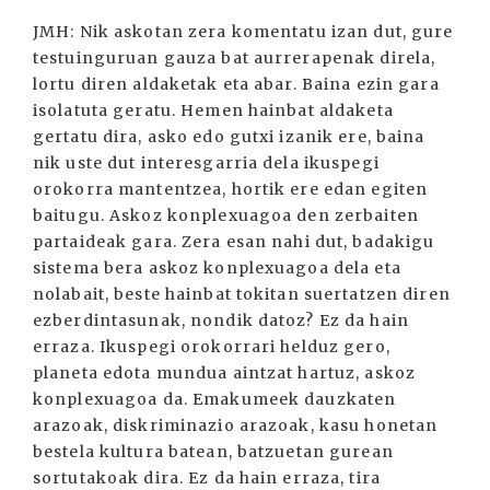
JMH: Nik askotan zera komentatu izan dut, gure
testuinguruan gauza bat aurrerapenak direla,
lortu diren aldaketak eta abar. Baina ezin gara
isolatuta geratu. Hemen hainbat aldaketa
gertatu dira, asko edo gutxi izanik ere, baina
nik uste dut interesgarria dela ikuspegi
orokorra mantentzea, hortik ere edan egiten
baitugu. Askoz konplexuagoa den zerbaiten
partaideak gara. Zera esan nahi dut, badakigu
sistema bera askoz konplexuagoa dela eta
nolabait, beste hainbat tokitan suertatzen diren
ezberdintasunak, nondik datoz? Ez da hain
erraza. Ikuspegi orokorrari helduz gero,
planeta edota mundua aintzat hartuz, askoz
konplexuagoa da. Emakumeek dauzkaten
arazoak, diskriminazio arazoak, kasu honetan
bestela kultura batean, batzuetan gurean
sortutakoak dira. Ez da hain erraza, tira