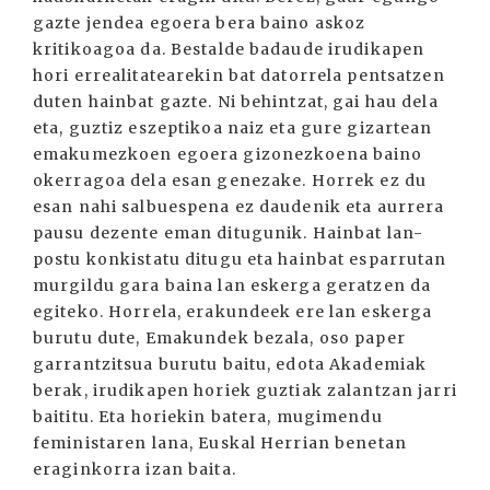
gazte jendea egoera bera baino askoz
kritikoagoa da. Bestalde badaude irudikapen
hori errealitatearekin bat datorrela pentsatzen
duten hainbat gazte. Ni behintzat, gai hau dela
eta, guztiz eszeptikoa naiz eta gure gizartean
emakumezkoen egoera gizonezkoena baino
okerragoa dela esan genezake. Horrek ez du
esan nahi salbuespena ez daudenik eta aurrera
pausu dezente eman ditugunik. Hainbat lan-
postu konkistatu ditugu eta hainbat esparrutan
murgildu gara baina lan eskerga geratzen da
egiteko. Horrela, erakundeek ere lan eskerga
burutu dute, Emakundek bezala, oso paper
garrantzitsua burutu baitu, edota Akademiak
berak, irudikapen horiek guztiak zalantzan jarri
baititu. Eta horiekin batera, mugimendu
feministaren lana, Euskal Herrian benetan
eraginkorra izan baita.