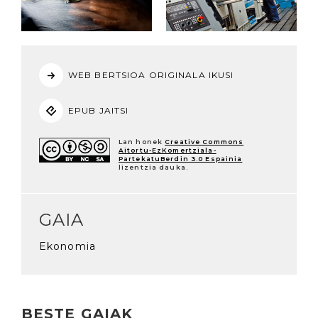
WEB BERTSIOA ORIGINALA IKUSI
EPUB JAITSI
Lan honek
Creative Commons
Aitortu-EzKomertziala-
PartekatuBerdin 3.0 Espainia
lizentzia dauka.
GAIA
Ekonomia
BESTE GAIAK