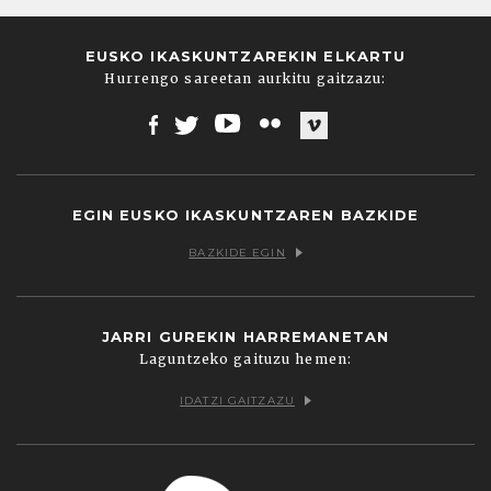
EUSKO IKASKUNTZAREKIN ELKARTU
Hurrengo sareetan aurkitu gaitzazu:
Facebook
Twitter
Youtube
Flickr
Vimeo
EGIN EUSKO IKASKUNTZAREN BAZKIDE
BAZKIDE EGIN
JARRI GUREKIN HARREMANETAN
Laguntzeko gaituzu hemen:
IDATZI GAITZAZU