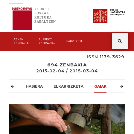
25 URTE
EUSKO
IKASKUNTZA
EUSKAL
Asmoz ta jakitez
KULTURA
ZABALTZEN
AZKEN
AURREKO
HARPIDETU
ZENBAKIA
ZENBAKIAK
ISSN 1139-3629
694 ZENBAKIA
2015-02-04 / 2015-03-04
HASIERA
ELKARRIZKETA
GAIAK
ATZOKO