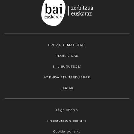
EREMU TEMATIKOAK
PROIEKTUAK
EI LIBURUTEGIA
AGENDA ETA JARDUERAK
SARIAK
Webgune honek cookieak erabiltzen ditu,
Lege oharra
propioak zein hirugarrenenak. Hautatu
Pribatutasun-politika
nabigatzeko nahiago duzun cookie aukera.
Guztiz desaktibatzea ere hauta dezakezu.
Cookie-politika