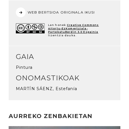
WEB BERTSIOA ORIGINALA IKUSI
Lan honek
Creative Commons
Aitortu-EzKomertziala-
PartekatuBerdin 3.0 Espainia
lizentzia dauka.
GAIA
Pintura
ONOMASTIKOAK
MARTÍN SÁENZ, Estefanía
AURREKO ZENBAKIETAN