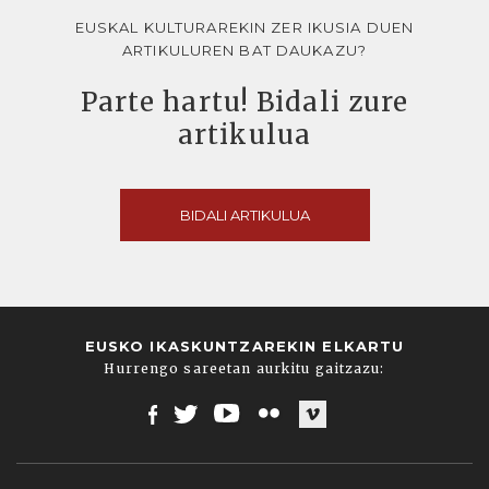
EUSKAL KULTURAREKIN ZER IKUSIA DUEN
ARTIKULUREN BAT DAUKAZU?
Parte hartu! Bidali zure
artikulua
BIDALI ARTIKULUA
EUSKO IKASKUNTZAREKIN ELKARTU
Hurrengo sareetan aurkitu gaitzazu:
Facebook
Twitter
Youtube
Flickr
Vimeo