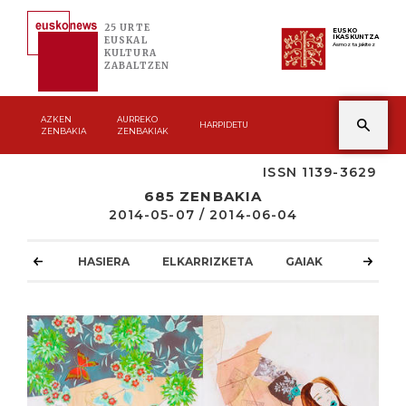
25 URTE
EUSKO
IKASKUNTZA
EUSKAL
Asmoz ta jakitez
KULTURA
ZABALTZEN
AZKEN
AURREKO
HARPIDETU
ZENBAKIA
ZENBAKIAK
ISSN 1139-3629
685 ZENBAKIA
2014-05-07 / 2014-06-04
HASIERA
ELKARRIZKETA
GAIAK
ATZOKO