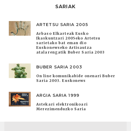
SARIAK
ARTETSU SARIA 2005
Arbaso Elkarteak Eusko
Ikaskuntzari 2005eko Artetsu
sarietako bat eman dio
Euskonewseko Artisautza
atalarengatik Buber Saria 2003
BUBER SARIA 2003
On line komunikabide onenari Buber
Saria 2003. Euskonews
ARGIA SARIA 1999
Astekari elektronikoari
Merezimenduzko Saria