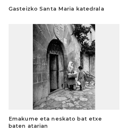
Gasteizko Santa Maria katedrala
Irakurri
Emakume eta neskato bat etxe
baten atarian