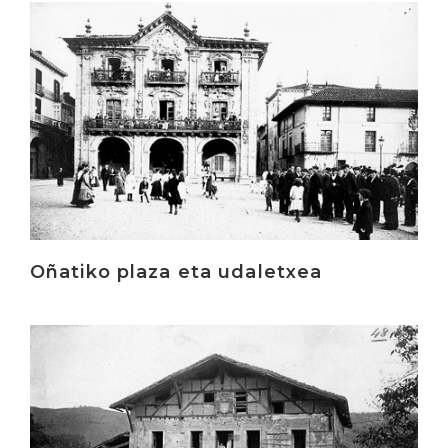
Irakurri
Oñatiko plaza eta udaletxea
Irakurri