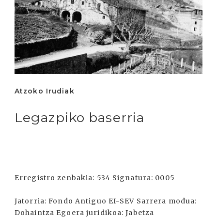
Atzoko Irudiak
Legazpiko baserria
Erregistro zenbakia: 534 Signatura: 0005
Jatorria: Fondo Antiguo EI-SEV Sarrera modua:
Dohaintza Egoera juridikoa: Jabetza