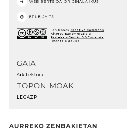
WEB BERTSIOA ORIGINALA IKUSI
EPUB JAITSI
Lan honek
Creative Commons
Aitortu-EzKomertziala-
PartekatuBerdin 3.0 Espainia
lizentzia dauka.
GAIA
Arkitektura
TOPONIMOAK
LEGAZPI
AURREKO ZENBAKIETAN