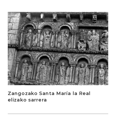
Irakurri
Zangozako Santa María la Real
elizako sarrera