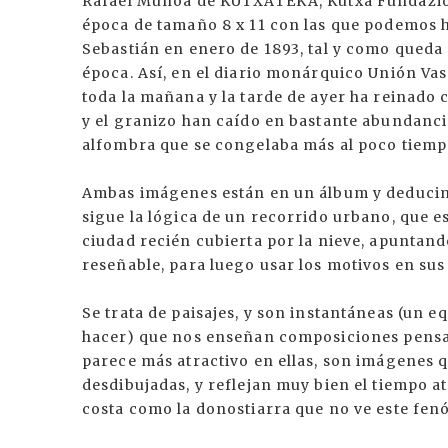
Rafael Munoa de KUTXATEKA, Kutxa Fundazioa
época de tamaño 8 x 11 con las que podemos 
Sebastián en enero de 1893, tal y como qued
época. Así, en el diario monárquico Unión Va
toda la mañana y la tarde de ayer ha reinado co
y el granizo han caído en bastante abundancia
alfombra que se congelaba más al poco tiempo
Ambas imágenes están en un álbum y deducimo
sigue la lógica de un recorrido urbano, que es
ciudad recién cubierta por la nieve, apuntand
reseñable, para luego usar los motivos en sus 
Se trata de paisajes, y son instantáneas (un eq
hacer) que nos enseñan composiciones pensad
parece más atractivo en ellas, son imágenes
desdibujadas, y reflejan muy bien el tiempo a
costa como la donostiarra que no ve este fe