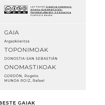
Lan honek
Creative Commons
Aitortu-EzKomertziala-
PartekatuBerdin 3.0 Espainia
lizentzia dauka.
GAIA
Argazkilaritza
TOPONIMOAK
DONOSTIA-SAN SEBASTIÁN
ONOMASTIKOAK
GORDÓN, Rogelio
MUNOA ROIZ, Rafael
BESTE GAIAK