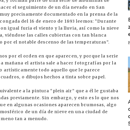
, y forman parte de una serie de albúminas de
hacer el seguimiento de un día nevado en San
a muy precisamente documentado en la prensa de la
scongada del 16 de enero de 1893 leemos: “Durante
n igual furia el viento y la lluvia, así como la nieve
, viéndose las calles cubiertas con tan blanca
 por el notable descenso de las temperaturas”.
s por el orden en que aparecen, y porque la serie
I
a mañana el artista sale a hacer fotografías por la
o artísticamente todo aquello que le parece
cuadros, o dibujos hechos a tinta sobre papel.
uivalente a la pintura “plein air” que a él le gustaba
as previamente. Sin embargo, y esto es lo que nos
 que en algunas ocasiones aparecen brumosas, algo
tmosférico de un día de nieve en una ciudad de
nómeno tan a menudo.