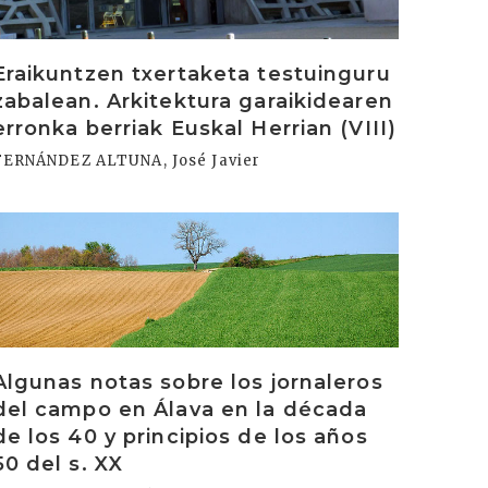
Eraikuntzen txertaketa testuinguru
zabalean. Arkitektura garaikidearen
erronka berriak Euskal Herrian (VIII)
FERNÁNDEZ ALTUNA, José Javier
rakurri
Algunas notas sobre los jornaleros
del campo en Álava en la década
de los 40 y principios de los años
50 del s. XX