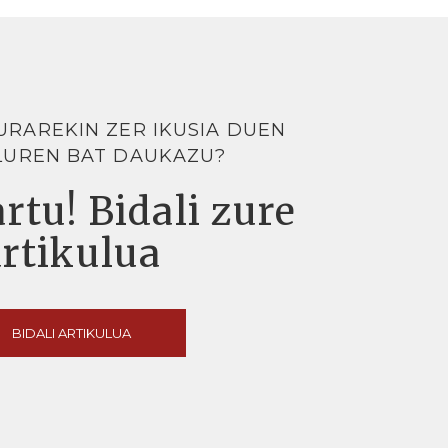
URAREKIN ZER IKUSIA DUEN
LUREN BAT DAUKAZU?
rtu! Bidali zure
artikulua
BIDALI ARTIKULUA