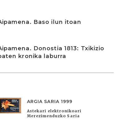
rakurri
Aipamena. Baso ilun itoan
rakurri
Aipamena. Donostia 1813: Txikizio
baten kronika laburra
ARGIA SARIA 1999
Astekari elektronikoari
Merezimenduzko Saria