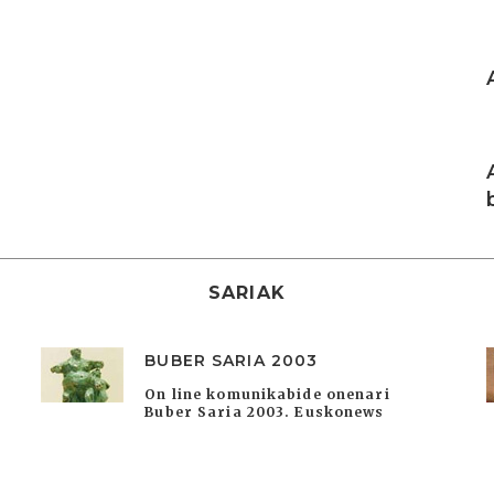
I
I
SARIAK
BUBER SARIA 2003
On line komunikabide onenari
Buber Saria 2003. Euskonews