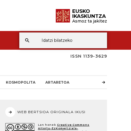
EUSKO
IKASKUNTZA
Asmoz ta jakitez
ISSN 1139-3629
KOSMOPOLITA
ARTARETOA
WEB BERTSIOA ORIGINALA IKUSI
Lan honek
Creative Commons
Aitortu-EzKomertziala-