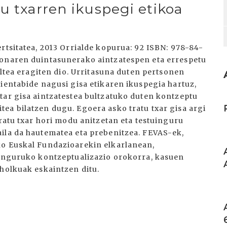
u txarren ikuspegi etikoa
rtsitatea, 2013 Orrialde kopurua: 92 ISBN: 978-84-
sonaren duintasunerako aintzatespen eta errespetu
altea eragiten dio. Urritasuna duten pertsonen
ientabide nagusi gisa etikaren ikuspegia hartuz,
tar gisa aintzatestea bultzatuko duten kontzeptu
I
ea bilatzen dugu. Egoera asko tratu txar gisa argi
tratu txar hori modu anitzetan eta testuinguru
ila da hautematea eta prebenitzea. FEVAS-ek,
I
ko Euskal Fundazioarekin elkarlanean,
 inguruko kontzeptualizazio orokorra, kasuen
aholkuak eskaintzen ditu.
I