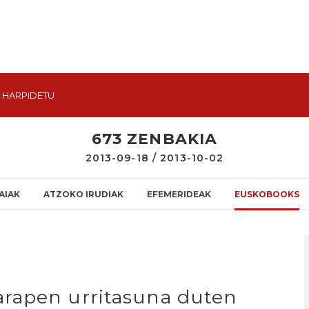
HARPIDETU
673 ZENBAKIA
2013-09-18 / 2013-10-02
AIAK
ATZOKO IRUDIAK
EFEMERIDEAK
EUSKOBOOKS
rapen urritasuna duten