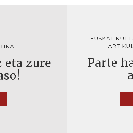
EUSKAL KULT
ARTIKU
TINA
Parte ha
 eta zure
aso!