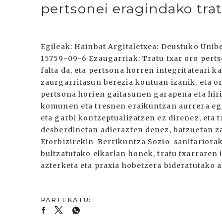
pertsonei eragindako trat
Egileak: Hainbat Argitaletxea: Deustuko Unibe
15759-09-6 Ezaugarriak: Tratu txar oro pert
falta da, eta pertsona horren integritateari k
zaurgarritasun berezia kontuan izanik, eta or
pertsona horien gaitasunen garapena eta hiri
komunen eta tresnen eraikuntzan aurrera egit
eta garbi kontzeptualizatzen ez direnez, eta 
desberdinetan adierazten denez, batzuetan za
Etorbizirekin-Berrikuntza Sozio-sanitariora
bultzatutako elkarlan honek, tratu txarraren
azterketa eta praxia hobetzera bideratutako 