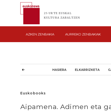
25 URTE
EUSKAL
KULTURA
ZABALTZEN
AZKEN
ZENBAKIA
AURREKO
ZENBAKIAK
HASIERA
ELKARRIZKETA
G
Euskobooks
Aipamena. Adimen eta ga