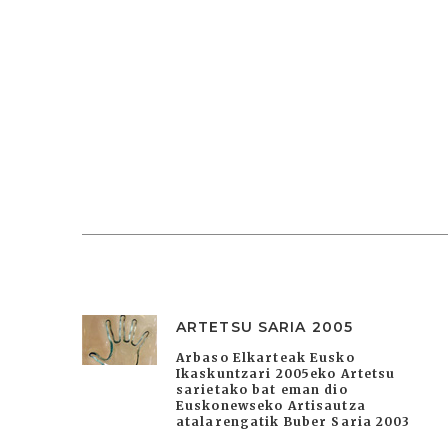
ARTETSU SARIA 2005
Arbaso Elkarteak Eusko
Ikaskuntzari 2005eko Artetsu
sarietako bat eman dio
Euskonewseko Artisautza
atalarengatik Buber Saria 2003