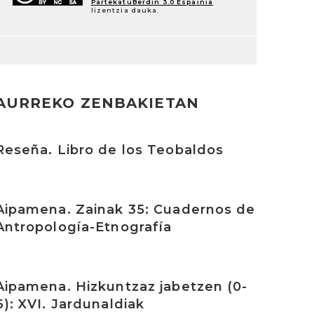
PartekatuBerdin 3.0 Espainia
lizentzia dauka.
AURREKO ZENBAKIETAN
rakurri
Reseña. Libro de los Teobaldos
rakurri
Aipamena. Zainak 35: Cuadernos de
Antropología-Etnografía
rakurri
Aipamena. Hizkuntzaz jabetzen (0-
6): XVI. Jardunaldiak