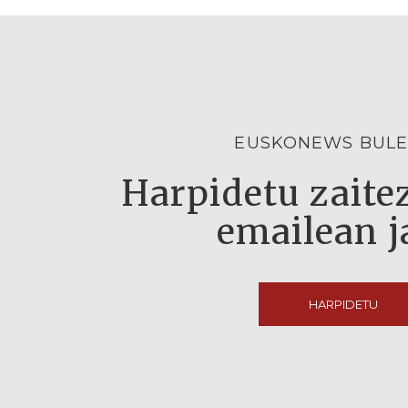
EUSKONEWS BULE
Harpidetu zaitez
emailean j
HARPIDETU