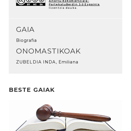
Aitortu-EzKomertziala-
PartekatuBerdin 3.0 Espainia
lizentzia dauka.
GAIA
Biografia
ONOMASTIKOAK
ZUBELDIA INDA, Emiliana
BESTE GAIAK
Irakurri