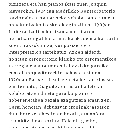
bizitzera eta han pianoa ikasi zuen Joaquin
Mayarekin. 1904ean Madrileko Kontserbatorio
Nazionalean eta Pariseko Schola Cantorumean
hobekuntzako ikasketak egin zituen. 1909an
Iruñera itzuli behar izan zuen aitaren
heriotzarengatik eta musika akademia bat sortu
zuen, irakaskuntza, konposizioa eta
interpretazioa tartekatuz. Azken alderdi
honetan errepertorio klasiko eta erromantikoa,
Larregla eta aita Donostia bezalako garaiko
euskal konpositoreekin nahasten zituen.
1920ean Parisera itzuli zen eta bertan klaseak
ematen ditu, Diaguilev errusiar balletekin
kolaboratzen du eta garaiko pianista
hoberenetakoa bezala ezagutzera eman zen.
Garai honetan, debussyar eraginak jasotzen
ditu, bere sei abestietan bezala, atmosfera
iradokitzaileak sortuz. Hala eta guztiz,
kontrapuntua ere erabiltzen du eta bi