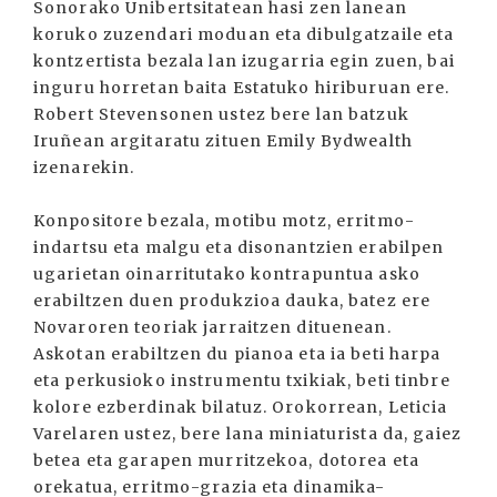
Sonorako Unibertsitatean hasi zen lanean
koruko zuzendari moduan eta dibulgatzaile eta
kontzertista bezala lan izugarria egin zuen, bai
inguru horretan baita Estatuko hiriburuan ere.
Robert Stevensonen ustez bere lan batzuk
Iruñean argitaratu zituen Emily Bydwealth
izenarekin.
Konpositore bezala, motibu motz, erritmo-
indartsu eta malgu eta disonantzien erabilpen
ugarietan oinarritutako kontrapuntua asko
erabiltzen duen produkzioa dauka, batez ere
Novaroren teoriak jarraitzen dituenean.
Askotan erabiltzen du pianoa eta ia beti harpa
eta perkusioko instrumentu txikiak, beti tinbre
kolore ezberdinak bilatuz. Orokorrean, Leticia
Varelaren ustez, bere lana miniaturista da, gaiez
betea eta garapen murritzekoa, dotorea eta
orekatua, erritmo-grazia eta dinamika-