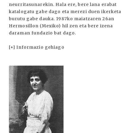
neurritasunarekin. Hala ere, bere lana erabat
katalogatu gabe dago eta merezi duen ikerketa
burutu gabe dauka. 1987ko maiatzaren 26an
Hermosillon (Mexiko) hil zen eta bere izena
daraman fundazio bat dago.
[+] Informazio gehiago