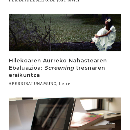
FERNÁNDEZ ALTUNA, José Javier
Irakurri
Hilekoaren Aurreko Nahastearen
Ebaluazioa:
Screening
tresnaren
eraikuntza
APERRIBAI UNAMUNO, Leire
Irakurri