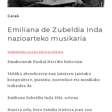
Gaiak
Emiliana de Zubeldia Inda
nazioarteko musikaria
AUÑAMENDI EUSKO ENTZIKLOPEDIA
Emakumeak Euskal Herriko historian
1888ko abenduaren 6an Jaintzen jaiotako
konpositore, pianista, zuzendari eta musikako
irakaslea da.
Emiliana Zubeldia Inda 1914. urtean.
Haurra zela, bere familia Iruñera joan zen