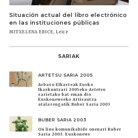
Situación actual del libro electrónico
en las instituciones públicas
MITXELENA ERICE, Leire
SARIAK
ARTETSU SARIA 2005
Arbaso Elkarteak Eusko
Ikaskuntzari 2005eko Artetsu
sarietako bat eman dio
Euskonewseko Artisautza
atalarengatik Buber Saria 2003
BUBER SARIA 2003
On line komunikabide onenari Buber
Saria 2003. Euskonews