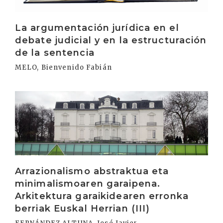
La argumentación jurídica en el
debate judicial y en la estructuración
de la sentencia
MELO, Bienvenido Fabián
Irakurri
Arrazionalismo abstraktua eta
minimalismoaren garaipena.
Arkitektura garaikidearen erronka
berriak Euskal Herrian (III)