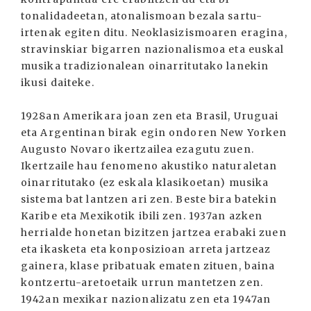
tonalidadeetan, atonalismoan bezala sartu-
irtenak egiten ditu. Neoklasizismoaren eragina,
stravinskiar bigarren nazionalismoa eta euskal
musika tradizionalean oinarritutako lanekin
ikusi daiteke.
1928an Amerikara joan zen eta Brasil, Uruguai
eta Argentinan birak egin ondoren New Yorken
Augusto Novaro ikertzailea ezagutu zuen.
Ikertzaile hau fenomeno akustiko naturaletan
oinarritutako (ez eskala klasikoetan) musika
sistema bat lantzen ari zen. Beste bira batekin
Karibe eta Mexikotik ibili zen. 1937an azken
herrialde honetan bizitzen jartzea erabaki zuen
eta ikasketa eta konposizioan arreta jartzeaz
gainera, klase pribatuak ematen zituen, baina
kontzertu-aretoetaik urrun mantetzen zen.
1942an mexikar nazionalizatu zen eta 1947an