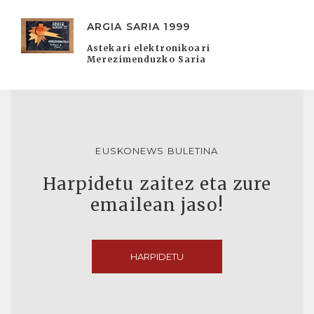
ARGIA SARIA 1999
Astekari elektronikoari
Merezimenduzko Saria
EUSKONEWS BULETINA
Harpidetu zaitez eta zure
emailean jaso!
HARPIDETU