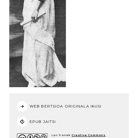
WEB BERTSIOA ORIGINALA IKUSI
EPUB JAITSI
Lan honek
Creative Commons