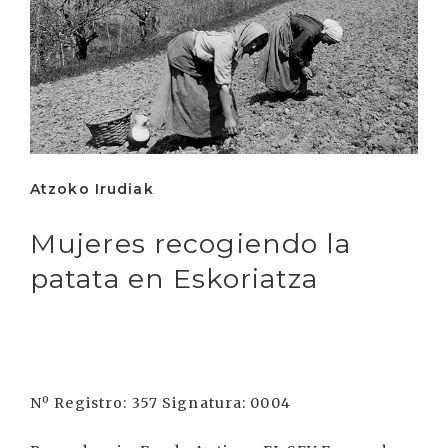
Atzoko Irudiak
Mujeres recogiendo la
patata en Eskoriatza
Nº Registro: 357 Signatura: 0004