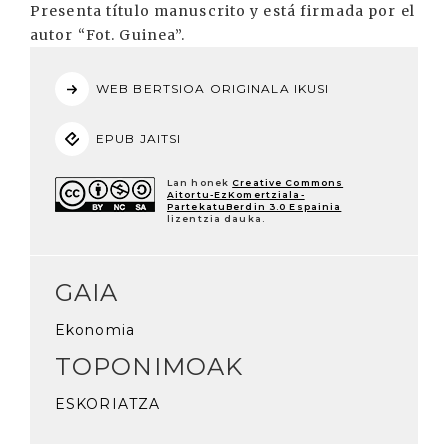
Presenta título manuscrito y está firmada por el
autor “Fot. Guinea”.
WEB BERTSIOA ORIGINALA IKUSI
EPUB JAITSI
Lan honek
Creative Commons
Aitortu-EzKomertziala-
PartekatuBerdin 3.0 Espainia
lizentzia dauka.
GAIA
Ekonomia
TOPONIMOAK
ESKORIATZA