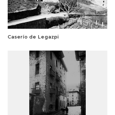
Caserío de Legazpi
Irakurri