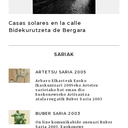
Casas solares en la calle
Bidekurutzeta de Bergara
SARIAK
ARTETSU SARIA 2005
Arbaso Elkarteak Eusko
Ikaskuntzari 2005eko Artetsu
sarietako bat eman dio
Euskonewseko Artisautza
atalarengatik Buber Saria 2003
BUBER SARIA 2003
On line komunikabide onenari Buber
Saria 2003. Euskonews