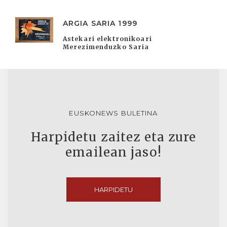
ARGIA SARIA 1999
Astekari elektronikoari
Merezimenduzko Saria
EUSKONEWS BULETINA
Harpidetu zaitez eta zure
emailean jaso!
HARPIDETU