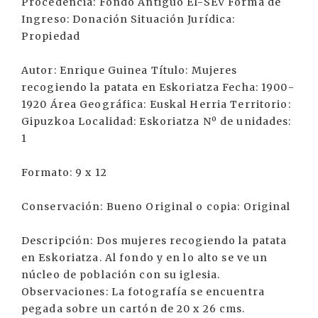
Procedencia: Fondo Antiguo EI-SEV Forma de
Ingreso: Donación Situación Jurídica:
Propiedad
Autor: Enrique Guinea Título: Mujeres
recogiendo la patata en Eskoriatza Fecha: 1900-
1920 Área Geográfica: Euskal Herria Territorio:
Gipuzkoa Localidad: Eskoriatza Nº de unidades:
1
Formato: 9 x 12
Conservación: Bueno Original o copia: Original
Descripción: Dos mujeres recogiendo la patata
en Eskoriatza. Al fondo y en lo alto se ve un
núcleo de población con su iglesia.
Observaciones: La fotografía se encuentra
pegada sobre un cartón de 20 x 26 cms.