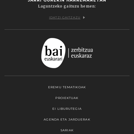
Laguntzeko gaituzu hemen:
IDATZI GAITZAZU
EREMU TEMATIKOAK
PROIEKTUAK
EI LIBURUTEGIA
AGENDA ETA JARDUERAK
SARIAK