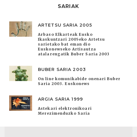
SARIAK
ARTETSU SARIA 2005
Arbaso Elkarteak Eusko
Ikaskuntzari 2005eko Artetsu
sarietako bat eman dio
Euskonewseko Artisautza
atalarengatik Buber Saria 2003
BUBER SARIA 2003
On line komunikabide onenari Buber
Saria 2003. Euskonews
ARGIA SARIA 1999
Astekari elektronikoari
Merezimenduzko Saria