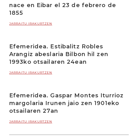
nace en Eibar el 23 de febrero de
1855
JARRAITU IRAKURTZEN
Efemeridea. Estibalitz Robles
Arangiz abeslaria Bilbon hil zen
1993ko otsailaren 24ean
JARRAITU IRAKURTZEN
Efemeridea. Gaspar Montes Iturrioz
margolaria Irunen jaio zen 1901eko
otsailaren 27an
JARRAITU IRAKURTZEN