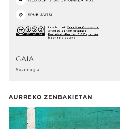
WEB BERTSIOA ORIGINALA IKUSI
EPUB JAITSI
Lan honek
Creative Commons
Aitortu-EzKomertziala-
PartekatuBerdin 3.0 Espainia
lizentzia dauka.
GAIA
Soziologia
AURREKO ZENBAKIETAN
Irakurri