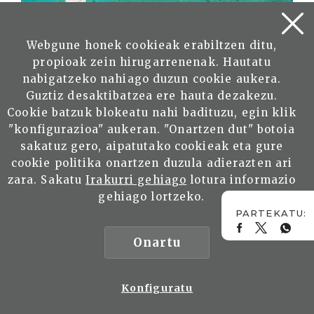
Webgune honek cookieak erabiltzen ditu,
Frontones de pelota vasca en China
propioak zein hirugarrenenak. Hautatu
nabigatzeko nahiago duzun cookie aukera.
SÁNCHEZ BELTRÁN, Juan Pablo
Guztiz desaktibatzea ere hauta dezakezu.
Cookie batzuk blokeatu nahi badituzu, egin klik
Irakurri
"konfigurazioa" aukeran. "Onartzen dut" botoia
sakatuz gero, aipatutako cookieak eta gure
cookie politika onartzen duzula adierazten ari
zara. Sakatu
Irakurri gehiago
lotura informazio
gehiago lortzeko.
María Catalina Echevarría. Su aporte
Onartu
en la creación de la bandera
argentina
ECHARRI, Fabio Javier
Konfiguratu