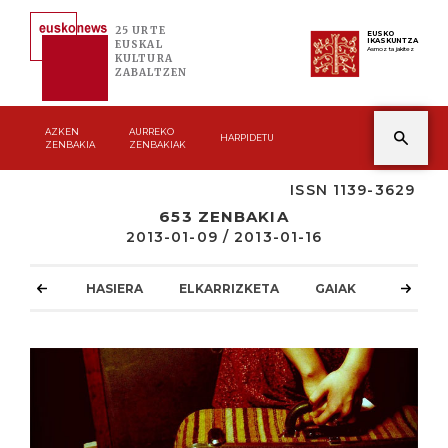
25 URTE
EUSKO
IKASKUNTZA
EUSKAL
Asmoz ta jakitez
KULTURA
ZABALTZEN
AZKEN
AURREKO
HARPIDETU
ZENBAKIA
ZENBAKIAK
ISSN 1139-3629
653 ZENBAKIA
2013-01-09 / 2013-01-16
HASIERA
ELKARRIZKETA
GAIAK
ATZOKO