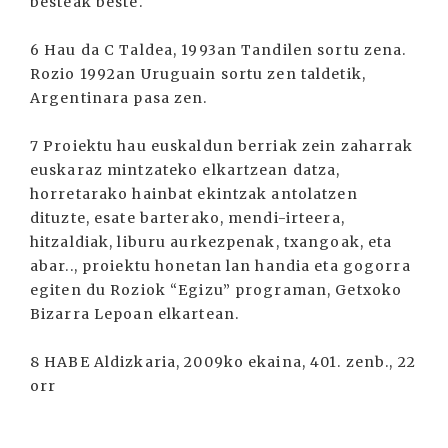
besteak beste.
6 Hau da C Taldea, 1993an Tandilen sortu zena.
Rozio 1992an Uruguain sortu zen taldetik,
Argentinara pasa zen.
7 Proiektu hau euskaldun berriak zein zaharrak
euskaraz mintzateko elkartzean datza,
horretarako hainbat ekintzak antolatzen
dituzte, esate barterako, mendi-irteera,
hitzaldiak, liburu aurkezpenak, txangoak, eta
abar.., proiektu honetan lan handia eta gogorra
egiten du Roziok “Egizu” programan, Getxoko
Bizarra Lepoan elkartean.
8 HABE Aldizkaria, 2009ko ekaina, 401. zenb., 22
orr