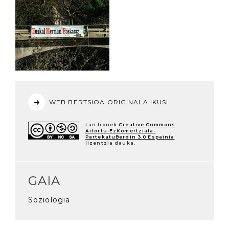
WEB BERTSIOA ORIGINALA IKUSI
Lan honek
Creative Commons
Aitortu-EzKomertziala-
PartekatuBerdin 3.0 Espainia
lizentzia dauka.
GAIA
Soziologia