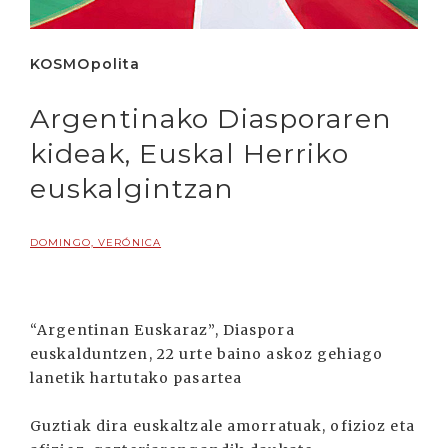
KOSMOpolita
Argentinako Diasporaren
kideak, Euskal Herriko
euskalgintzan
DOMINGO, VERÓNICA
“Argentinan Euskaraz”, Diaspora
euskalduntzen, 22 urte baino askoz gehiago
lanetik hartutako pasartea
Guztiak dira euskaltzale amorratuak, ofizioz eta