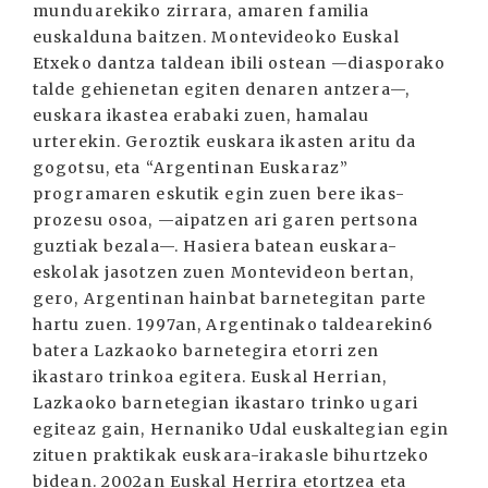
munduarekiko zirrara, amaren familia
euskalduna baitzen. Montevideoko Euskal
Etxeko dantza taldean ibili ostean —diasporako
talde gehienetan egiten denaren antzera—,
euskara ikastea erabaki zuen, hamalau
urterekin. Geroztik euskara ikasten aritu da
gogotsu, eta “Argentinan Euskaraz”
programaren eskutik egin zuen bere ikas-
prozesu osoa, —aipatzen ari garen pertsona
guztiak bezala—. Hasiera batean euskara-
eskolak jasotzen zuen Montevideon bertan,
gero, Argentinan hainbat barnetegitan parte
hartu zuen. 1997an, Argentinako taldearekin6
batera Lazkaoko barnetegira etorri zen
ikastaro trinkoa egitera. Euskal Herrian,
Lazkaoko barnetegian ikastaro trinko ugari
egiteaz gain, Hernaniko Udal euskaltegian egin
zituen praktikak euskara-irakasle bihurtzeko
bidean. 2002an Euskal Herrira etortzea eta