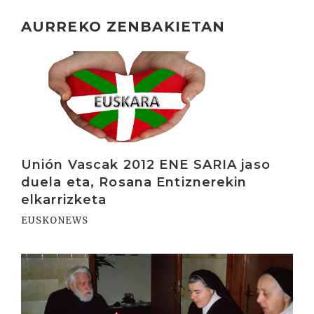
AURREKO ZENBAKIETAN
Irakurri
Unión Vascak 2012 ENE SARIA jaso
duela eta, Rosana Entiznerekin
elkarrizketa
EUSKONEWS
Irakurri