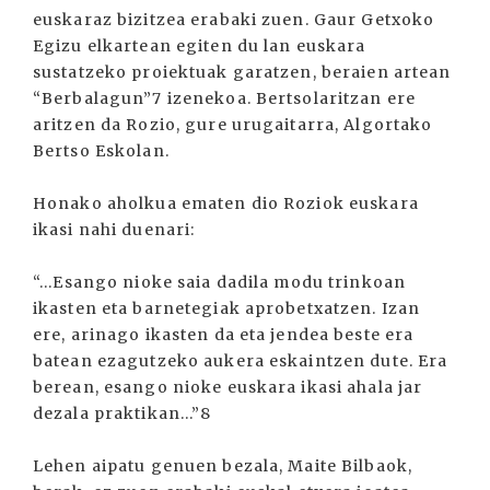
euskaraz bizitzea erabaki zuen. Gaur Getxoko
Egizu elkartean egiten du lan euskara
sustatzeko proiektuak garatzen, beraien artean
“Berbalagun”7 izenekoa. Bertsolaritzan ere
aritzen da Rozio, gure urugaitarra, Algortako
Bertso Eskolan.
Honako aholkua ematen dio Roziok euskara
ikasi nahi duenari:
“...Esango nioke saia dadila modu trinkoan
ikasten eta barnetegiak aprobetxatzen. Izan
ere, arinago ikasten da eta jendea beste era
batean ezagutzeko aukera eskaintzen dute. Era
berean, esango nioke euskara ikasi ahala jar
dezala praktikan...”8
Lehen aipatu genuen bezala, Maite Bilbaok,