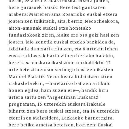
berak, ez zuen erabaki euskal etxera joatea,
bere gurasoek baizik. Bere testigantzaren
arabera: Maiteren ama Rosarioko euskal etxera
joaten zen txikitatik, aita, berriz, Necocheakora,
aiton-amonak euskal etxe honetako
fundaziokoak ziren, Maite ere oso goiz hasi zen
joaten, jaio zenetik euskal etxeko bazkidea da,
txikitatik dantzari aritu zen, eta 6 urtekin lehen
euskara klaseak hartu zituen bertako batekin,
bere kasa euskara ikasi zuen norbaitekin. 12
urte bete zituenean serioago hasi zen ikasten
Mar del Platatik Necocheara bidaiatzen ziren
irakasle biekin, —haietariko bat zen artikulu
honen egilea, hain zuzen ere—, handik hiru
urtera sartu zen “Argentinan Euskaraz”
programan, 15 urterekin euskara irakasle
bihurtu zen bere euskal etxean, eta 18 urterekin
etorri zen Maizpidera, Lazkaoko barnetegira,
bere betiko ametsa betetzen, hori zen: Euskal