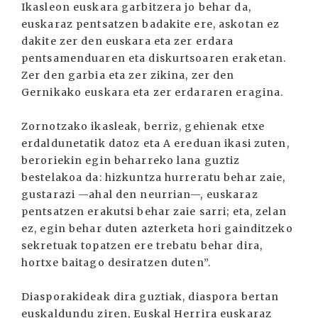
Ikasleon euskara garbitzera jo behar da,
euskaraz pentsatzen badakite ere, askotan ez
dakite zer den euskara eta zer erdara
pentsamenduaren eta diskurtsoaren eraketan.
Zer den garbia eta zer zikina, zer den
Gernikako euskara eta zer erdararen eragina.
Zornotzako ikasleak, berriz, gehienak etxe
erdaldunetatik datoz eta A ereduan ikasi zuten,
beroriekin egin beharreko lana guztiz
bestelakoa da: hizkuntza hurreratu behar zaie,
gustarazi —ahal den neurrian—, euskaraz
pentsatzen erakutsi behar zaie sarri; eta, zelan
ez, egin behar duten azterketa hori gainditzeko
sekretuak topatzen ere trebatu behar dira,
hortxe baitago desiratzen duten”.
Diasporakideak dira guztiak, diaspora bertan
euskaldundu ziren, Euskal Herrira euskaraz