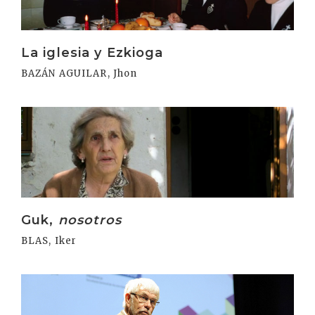
La iglesia y Ezkioga
BAZÁN AGUILAR, Jhon
Irakurri
Guk,
nosotros
BLAS, Iker
Irakurri