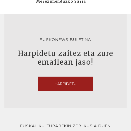
Merezimenduzko Saria
EUSKONEWS BULETINA
Harpidetu zaitez eta zure
emailean jaso!
HARPIDETU
EUSKAL KULTURAREKIN ZER IKUSIA DUEN