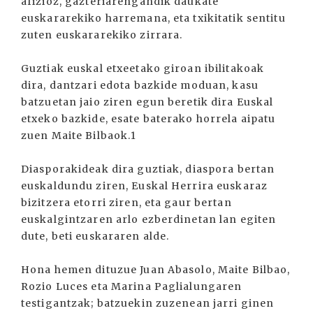
afizioz, gazteriarengandik daukate
euskararekiko harremana, eta txikitatik sentitu
zuten euskararekiko zirrara.
Guztiak euskal etxeetako giroan ibilitakoak
dira, dantzari edota bazkide moduan, kasu
batzuetan jaio ziren egun beretik dira Euskal
etxeko bazkide, esate baterako horrela aipatu
zuen Maite Bilbaok.1
Diasporakideak dira guztiak, diaspora bertan
euskaldundu ziren, Euskal Herrira euskaraz
bizitzera etorri ziren, eta gaur bertan
euskalgintzaren arlo ezberdinetan lan egiten
dute, beti euskararen alde.
Hona hemen dituzue Juan Abasolo, Maite Bilbao,
Rozio Luces eta Marina Paglialungaren
testigantzak; batzuekin zuzenean jarri ginen