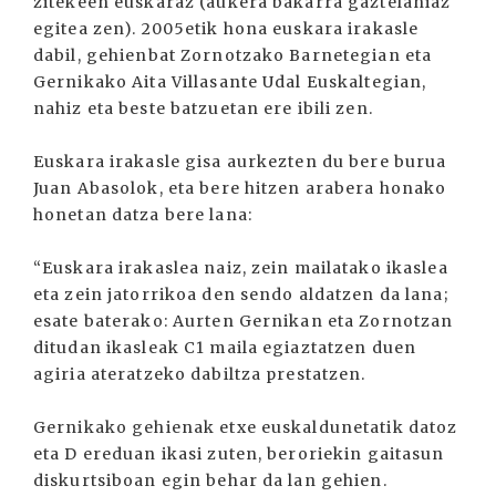
zitekeen euskaraz (aukera bakarra gaztelaniaz
egitea zen). 2005etik hona euskara irakasle
dabil, gehienbat Zornotzako Barnetegian eta
Gernikako Aita Villasante Udal Euskaltegian,
nahiz eta beste batzuetan ere ibili zen.
Euskara irakasle gisa aurkezten du bere burua
Juan Abasolok, eta bere hitzen arabera honako
honetan datza bere lana:
“Euskara irakaslea naiz, zein mailatako ikaslea
eta zein jatorrikoa den sendo aldatzen da lana;
esate baterako: Aurten Gernikan eta Zornotzan
ditudan ikasleak C1 maila egiaztatzen duen
agiria ateratzeko dabiltza prestatzen.
Gernikako gehienak etxe euskaldunetatik datoz
eta D ereduan ikasi zuten, beroriekin gaitasun
diskurtsiboan egin behar da lan gehien.