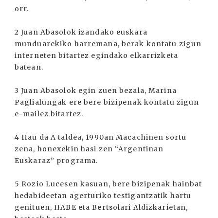
orr.
2 Juan Abasolok izandako euskara
munduarekiko harremana, berak kontatu zigun
interneten bitartez egindako elkarrizketa
batean.
3 Juan Abasolok egin zuen bezala, Marina
Paglialungak ere bere bizipenak kontatu zigun
e-mailez bitartez.
4 Hau da A taldea, 1990an Macachinen sortu
zena, honexekin hasi zen “Argentinan
Euskaraz” programa.
5 Rozio Lucesen kasuan, bere bizipenak hainbat
hedabideetan agerturiko testigantzatik hartu
genituen, HABE eta Bertsolari Aldizkarietan,