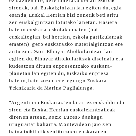
ez bazuen ere, bere lanerako beharrezkoak
zirenak, bai. Euskalgintzan lan egiten du, egia
esanda, Euskal Herrian bizi zenetik beti aritu
zen euskalgintzari lotutako lanetan. Hasiera
batean euskara-eskolak ematen (bai
euskaltegian, bai herrian, eskola partikularrak
ematen), gero euskarazko materialgintzan ere
aritu zen. Gaur Elhuyar Aholkularitzan lan
egiten du, Elhuyar Aholkularitzak diseinatu eta
kudeatzen dituen enpresentzako euskara-
planetan lan egiten du, Bizkaiko enpresa
batean, hain zuzen ere, egungo Euskara
Teknikaria da Marina Paglialunga.
“Argentinan Euskaraz”en bitartez euskaldundu
ziren eta Euskal Herrian euskalekintzaileak
direnen artean, Rozio Luces5 daukagu
uruguaitar bakarra. Montevideon jaio zen,
baina txikitatik sentitu zuen euskararen