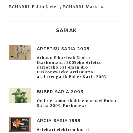
ECHARRI, Fabio Javier / ECHARRI, Mariana
SARIAK
ARTETSU SARIA 2005
Arbaso Elkarteak Eusko
Ikaskuntzari 2005eko Artetsu
sarietako bat eman dio
Euskonewseko Artisautza
atalarengatik Buber Saria 2003
BUBER SARIA 2003
On line komunikabide onenari Buber
Saria 2003. Euskonews
ARGIA SARIA 1999
Astekari elektronikoari