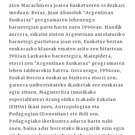
zion Macachinera joatea Eusketxeren ordezkari
moduan. Beraz, Juan Abasolok “Argentinan
Euskaraz” programaren lehenengo
barnetegian parte hartu zuen 1990ean. Handik
aurrera, eskaini zioten Argentinan antolaturiko
barnetegi guztietara joan zen, Eusketxe bertan
euskarazko klaseak ematen aritu zen bitartean.
1992an Lazkaoko barnetegira, Maizpidera,
etorri zen “Argentinan Euskaraz” programaren
lehen taldearekin batera. Geroxeago, 1994ean,
Euskal Herrira euskaraz bizitzera etorri zen;
gainera unibertsitateko ikasketak ere euskaraz
egin zituen, Magisteritza (musikako
espezialitatea) Arangoitiko Irakasle Eskolan
(EHUn) ikasi zuen, Antropologian eta
Pedagogian (Donostian) ere ibili zen.
Pedagogiako ikerkuntza adarra hartu nahi
zuen, baina adar horretako ikasgairik ezin egin