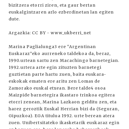
bizitzera etorri ziren, eta gaur bertan
euskalgintzaren arlo ezberdinetan lan egiten
dute.
Argazkia: CC BY - www_ukberri_net
Marina Paglialunga3 ere “Argentinan
Euskaraz”eko aurreneko taldekoa da, beraz,
1990.urtean sartu zen Macachingo barnetegian.
1992.urtera arte egin zituzten barnetegi
guztietan parte hartu zuen, baita euskara-
eskokak ematen ere aritu zen Lomas de
Zamorako euskal etxean. Bere talde4 osoa
Maizpide barnetegira ikastaro trinkoa egitera
etorri zenean, Marina Lazkaon gelditu zen, eta
harez geroztik Euskal Herrian bizi da (Seguran,
Gipuzkoa). EGA titulua 1992. urte berean atera
zuen. Unibertsitateko ikasketarik euskaraz egin