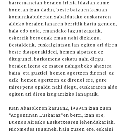
harremanetan beraien iritzia idazlan xume
honetan izan dadin, beste batzuen kasuan
komunikabideetan zabaldutako euskararen
aldeko beraien lanaren berritik hartu genuen,
hala edo nola, emandako laguntzagatik,
eskerrik beroenak eman nahi dizkiegu.
Bestaldetik, euskalgintzan lan egiten ari diren
beste diasporakideei, hemen aipatzen ez
ditugunei, barkamena eskatu nahi diegu,
beraien izena ez esatea nahigabeko ahaztea
baita, eta guztiei, hemen agertzen direnei, ez
ezik, hemen agertzen ez direnei ere, gure
mirespena opaldu nahi diegu, euskararen alde
egiten ari diren izugarrizko lanagatik.
Juan Abasoloren kasuan2, 1989an izan zuen
“Argentinan Euskaraz”en berri, izan ere,
Buenos Airesko Eusketxearen lehendakariak,
Nicomedes Iguainek, hain zuzen ere, eskaini