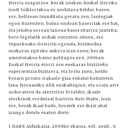
Herria ezagutzea. Berak zeukan Euskal Herriko
irudi folkloriakoa ez aurkitzea beldur bazen
ere, heltzean txundituta geratu zen, lantegiak
egon bazeuden, baina ondoan baserriak ere bai,
eta jendea soroan lanena baserritarrez jantzita;
bere logelatik ardiak entzuten zituen, eta
Gipuzkoako Goierrin egonda, bizimodua
euskaraz egiteko aukera izan zuen; berak
amestutakoa baino politagoa zen. 2006an
Euskal Herria etorri zen euskaraz bizitzeko
esperientzia bizitzera, eta lortu zuen, heldu
bezain pronto irakasle gisa eskaini baitzioten
lana Hernaniko AEK euskaltegian, eta orain arte
arduratzen da atzerritar bi taldez, ikasle
etorkinek eredutzat hartzen dute Maite, izan
ere, berak ikasi badu, beraiek ere ikasi ahal
izango dutela esaten diote.
1 HABE Aldizkaria, 2009ko ekaina, 401. zenb., 6