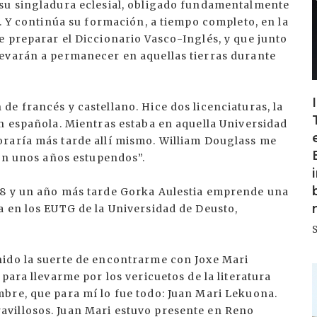
 su singladura eclesial, obligado fundamentalmente
r. Y continúa su formación, a tiempo completo, en la
 preparar el Diccionario Vasco-Inglés, y que junto
evarán a permanecer en aquellas tierras durante
e francés y castellano. Hice dos licenciaturas, la
n española. Mientras estaba en aquella Universidad
raría más tarde allí mismo. William Douglass me
ron unos años estupendos”.
88 y un año más tarde Gorka Aulestia emprende una
a en los EUTG de la Universidad de Deusto,
nido la suerte de encontrarme con Joxe Mari
I
para llevarme por los vericuetos de la literatura
bre, que para mí lo fue todo: Juan Mari Lekuona.
villosos. Juan Mari estuvo presente en Reno