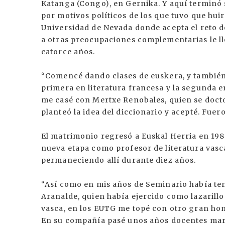
Katanga (Congo), en Gernika. Y aquí terminó
por motivos políticos de los que tuvo que hui
Universidad de Nevada donde acepta el reto de
a otras preocupaciones complementarias le ll
catorce años.
“Comencé dando clases de euskera, y también d
primera en literatura francesa y la segunda e
me casé con Mertxe Renobales, quien se docto
planteó la idea del diccionario y acepté. Fue
El matrimonio regresó a Euskal Herria en 19
nueva etapa como profesor de literatura vasc
permaneciendo allí durante diez años.
“Así como en mis años de Seminario había te
Aranalde, quien había ejercido como lazarillo 
vasca, en los EUTG me topé con otro gran hom
En su compañía pasé unos años docentes mara