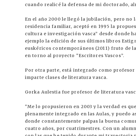
cuando realicé la defensa de mi doctorado, al
En el año 2000 le llegó la jubilación, pero no 
residencia familiar, aceptó en 1995 la propue
cultura e investigación vasca” desde donde h
ejemplo la edición de sus últimos libros Esti
euskéricos contemporáneos (2011) fruto de la
en torno al proyecto “Escritores Vascos”.
Por otra parte, está integrado como profesor
imparte clases de literatura vasca.
Gorka Aulestia fue profesor de literatura vas
“Me lo propusieron en 2003 y la verdad es que
plenamente integrado en las Aulas, y puedo a
donde constantemente palpas la buena comuni
cuatro años, por cuatrimestres. Con un alu
con las que he tenido durante mi trayectoria 