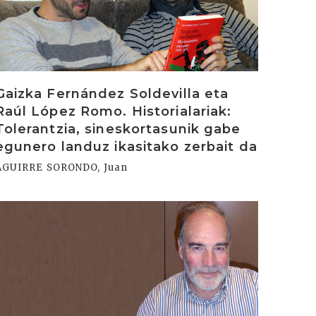
Gaizka Fernández Soldevilla eta
Raúl López Romo. Historialariak:
Tolerantzia, sineskortasunik gabe
egunero landuz ikasitako zerbait da
AGUIRRE SORONDO, Juan
rakurri