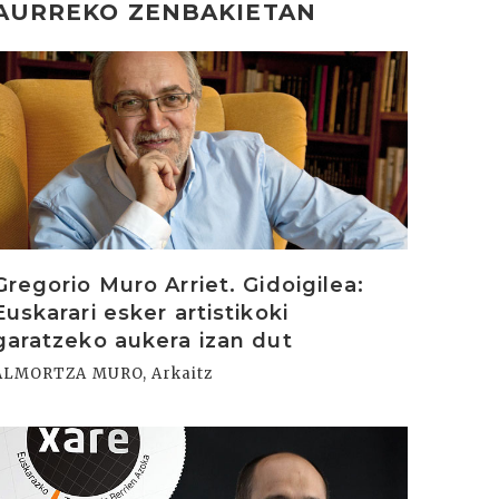
AURREKO ZENBAKIETAN
rakurri
Gregorio Muro Arriet. Gidoigilea:
Euskarari esker artistikoki
garatzeko aukera izan dut
ALMORTZA MURO, Arkaitz
rakurri