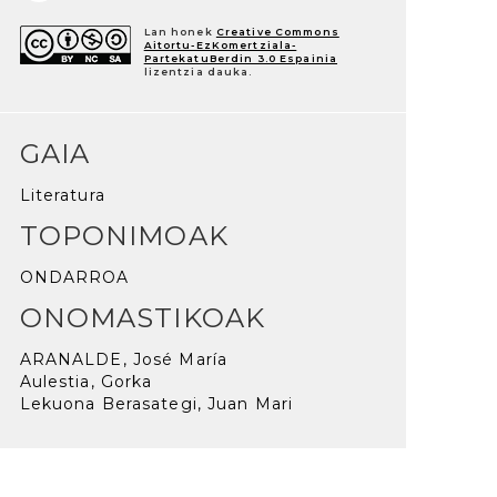
Lan honek
Creative Commons
Aitortu-EzKomertziala-
PartekatuBerdin 3.0 Espainia
lizentzia dauka.
GAIA
Literatura
TOPONIMOAK
ONDARROA
ONOMASTIKOAK
ARANALDE, José María
Aulestia, Gorka
Lekuona Berasategi, Juan Mari