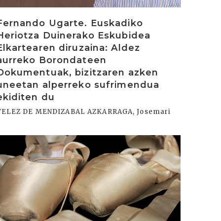
Fernando Ugarte. Euskadiko
Heriotza Duinerako Eskubidea
Elkartearen diruzaina: Aldez
aurreko Borondateen
Dokumentuak, bizitzaren azken
uneetan alperreko sufrimendua
ekiditen du
VELEZ DE MENDIZABAL AZKARRAGA, Josemari
rakurri