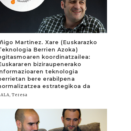
Iñigo Martinez. Xare (Euskarazko
Teknologia Berrien Azoka)
egitasmoaren koordinatzailea:
Euskararen biziraupenerako
informazioaren teknologia
berrietan bere erabilpena
normalizatzea estrategikoa da
SALA, Teresa
rakurri