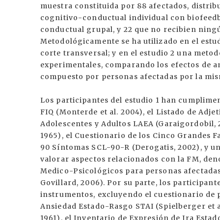
muestra constituida por 88 afectados, distrib
cognitivo-conductual individual con biofeedb
conductual grupal, y 22 que no recibien ning
Metodológicamente se ha utilizado en el estud
corte transversal; y en el estudio 2 una met
experimentales, comparando los efectos de a
compuesto por personas afectadas por la mi
Los participantes del estudio 1 han cumplime
FIQ (Monterde et al. 2004), el Listado de Adj
Adolescentes y Adultos LAEA (Garaigordobil, 
1965), el Cuestionario de los Cinco Grandes Fa
90 Síntomas SCL-90-R (Derogatis, 2002), y un
valorar aspectos relacionados con la FM, de
Medico-Psicológicos para personas afectadas
Govillard, 2006). Por su parte, los participa
instrumentos, excluyendo el cuestionario de 
Ansiedad Estado-Rasgo STAI (Spielberger et al
1961), el Inventario de Expresión de Ira Esta