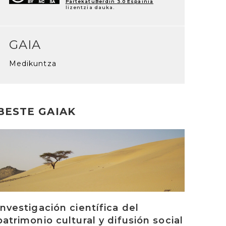
PartekatuBerdin 3.0 Espainia
lizentzia dauka.
GAIA
Medikuntza
BESTE GAIAK
rakurri
Investigación científica del
patrimonio cultural y difusión social