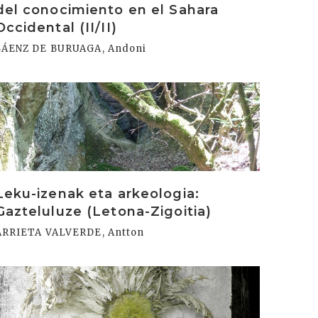
del conocimiento en el Sahara
Occidental (II/II)
SÁENZ DE BURUAGA, Andoni
rakurri
Leku-izenak eta arkeologia:
Gazteluluze (Letona-Zigoitia)
ARRIETA VALVERDE, Antton
rakurri