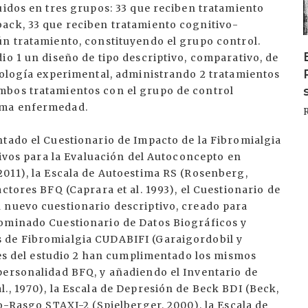
uidos en tres grupos: 33 que reciben tratamiento
ack, 33 que reciben tratamiento cognitivo-
ún tratamiento, constituyendo el grupo control.
io 1 un diseño de tipo descriptivo, comparativo, de
odología experimental, administrando 2 tratamientos
mbos tratamientos con el grupo de control
sma enfermedad.
ntado el Cuestionario de Impacto de la Fibromialgia
etivos para la Evaluación del Autoconcepto en
2011), la Escala de Autoestima RS (Rosenberg,
ctores BFQ (Caprara et al. 1993), el Cuestionario de
 nuevo cuestionario descriptivo, creado para
nominado Cuestionario de Datos Biográficos y
 de Fibromialgia CUDABIFI (Garaigordobil y
ntes del estudio 2 han cumplimentado los mismos
personalidad BFQ, y añadiendo el Inventario de
., 1970), la Escala de Depresión de Beck BDI (Beck,
do-Rasgo STAXI-2 (Spielberger, 2000), la Escala de