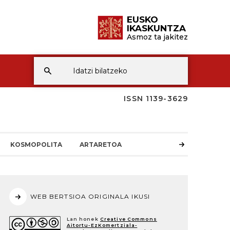
EUSKO
IKASKUNTZA
Asmoz ta jakitez
ISSN 1139-3629
KOSMOPOLITA
ARTARETOA
WEB BERTSIOA ORIGINALA IKUSI
Lan honek
Creative Commons
Aitortu-EzKomertziala-