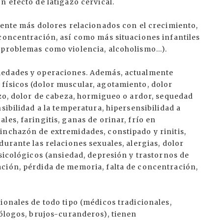
n efecto de latigazo cervical.
mente más dolores relacionados con el crecimiento,
 concentración, así como más situaciones infantiles
problemas como violencia, alcoholismo...).
medades y operaciones. Además, actualmente
físicos (dolor muscular, agotamiento, dolor
rzo, dolor de cabeza, hormigueo o ardor, sequedad
sibilidad a la temperatura, hipersensibilidad a
es, faringitis, ganas de orinar, frío en
inchazón de extremidades, constipado y rinitis,
durante las relaciones sexuales, alergias, dolor
psicológicos (ansiedad, depresión y trastornos de
ción, pérdida de memoria, falta de concentración,
ionales de todo tipo (médicos tradicionales,
cólogos, brujos-curanderos), tienen