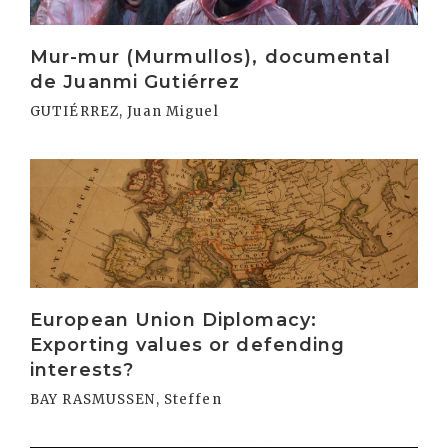
Mur-mur (Murmullos), documental
de Juanmi Gutiérrez
GUTIÉRREZ, Juan Miguel
Irakurri
European Union Diplomacy:
Exporting values or defending
interests?
BAY RASMUSSEN, Steffen