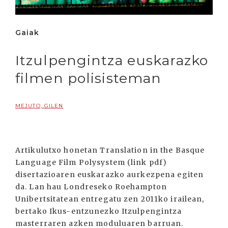
Gaiak
Itzulpengintza euskarazko
filmen polisisteman
MEJUTO, GILEN
Artikulutxo honetan Translation in the Basque
Language Film Polysystem (link pdf)
disertazioaren euskarazko aurkezpena egiten
da. Lan hau Londreseko Roehampton
Unibertsitatean entregatu zen 2011ko irailean,
bertako Ikus-entzunezko Itzulpengintza
masterraren azken moduluaren barruan.