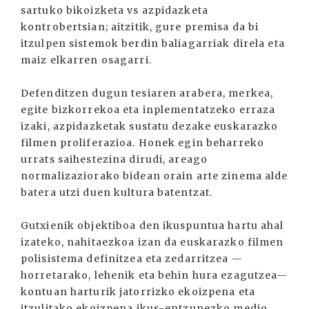
sartuko bikoizketa vs azpidazketa
kontrobertsian; aitzitik, gure premisa da bi
itzulpen sistemok berdin baliagarriak direla eta
maiz elkarren osagarri.
Defenditzen dugun tesiaren arabera, merkea,
egite bizkorrekoa eta inplementatzeko erraza
izaki, azpidazketak sustatu dezake euskarazko
filmen proliferazioa. Honek egin beharreko
urrats saihestezina dirudi, areago
normalizaziorako bidean orain arte zinema alde
batera utzi duen kultura batentzat.
Gutxienik objektiboa den ikuspuntua hartu ahal
izateko, nahitaezkoa izan da euskarazko filmen
polisistema definitzea eta zedarritzea —
horretarako, lehenik eta behin hura ezagutzea—
kontuan harturik jatorrizko ekoizpena eta
itzulitako ekoizpena ikus-entzunezko medio