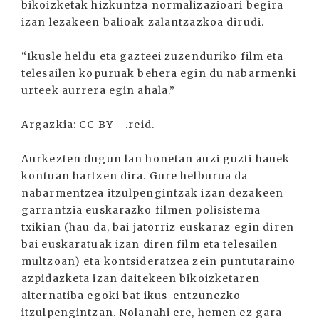
bikoizketak hizkuntza normalizazioari begira
izan lezakeen balioak zalantzazkoa dirudi.
“Ikusle heldu eta gazteei zuzenduriko film eta
telesailen kopuruak behera egin du nabarmenki
urteek aurrera egin ahala.”
Argazkia: CC BY - .reid.
Aurkezten dugun lan honetan auzi guzti hauek
kontuan hartzen dira. Gure helburua da
nabarmentzea itzulpengintzak izan dezakeen
garrantzia euskarazko filmen polisistema
txikian (hau da, bai jatorriz euskaraz egin diren
bai euskaratuak izan diren film eta telesailen
multzoan) eta kontsideratzea zein puntutaraino
azpidazketa izan daitekeen bikoizketaren
alternatiba egoki bat ikus-entzunezko
itzulpengintzan. Nolanahi ere, hemen ez gara