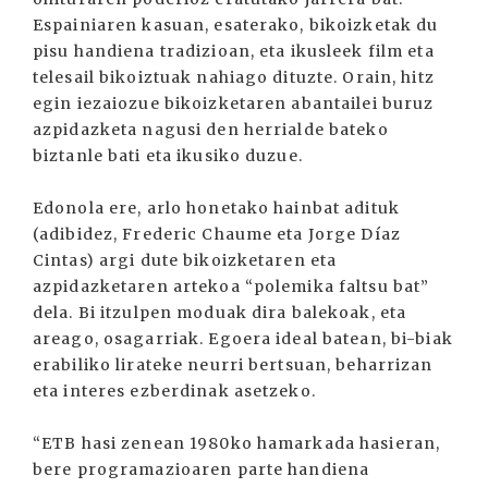
Espainiaren kasuan, esaterako, bikoizketak du
pisu handiena tradizioan, eta ikusleek film eta
telesail bikoiztuak nahiago dituzte. Orain, hitz
egin iezaiozue bikoizketaren abantailei buruz
azpidazketa nagusi den herrialde bateko
biztanle bati eta ikusiko duzue.
Edonola ere, arlo honetako hainbat adituk
(adibidez, Frederic Chaume eta Jorge Díaz
Cintas) argi dute bikoizketaren eta
azpidazketaren artekoa “polemika faltsu bat”
dela. Bi itzulpen moduak dira balekoak, eta
areago, osagarriak. Egoera ideal batean, bi-biak
erabiliko lirateke neurri bertsuan, beharrizan
eta interes ezberdinak asetzeko.
“ETB hasi zenean 1980ko hamarkada hasieran,
bere programazioaren parte handiena