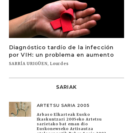
Irakurri
Diagnóstico tardío de la infección
por VIH: un problema en aumento
SARRÍA URIGÜEN, Lourdes
SARIAK
ARTETSU SARIA 2005
Arbaso Elkarteak Eusko
Ikaskuntzari 2005eko Artetsu
sarietako bat eman dio
Euskonewseko Artisautza