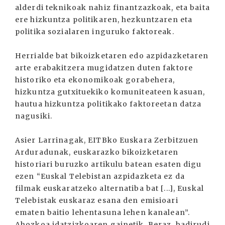
alderdi teknikoak nahiz finantzazkoak, eta baita
ere hizkuntza politikaren, hezkuntzaren eta
politika sozialaren inguruko faktoreak.
Herrialde bat bikoizketaren edo azpidazketaren
arte erabakitzera mugidatzen duten faktore
historiko eta ekonomikoak gorabehera,
hizkuntza gutxituekiko komuniteateen kasuan,
hautua hizkuntza politikako faktoreetan datza
nagusiki.
Asier Larrinagak, EITBko Euskara Zerbitzuen
Arduradunak, euskarazko bikoizketaren
historiari buruzko artikulu batean esaten digu
ezen “Euskal Telebistan azpidazketa ez da
filmak euskaratzeko alternatiba bat [...], Euskal
Telebistak euskaraz esana den emisioari
ematen baitio lehentasuna lehen kanalean”.
Ahozkoa idatzizkoaren gainetik. Beraz, badirudi