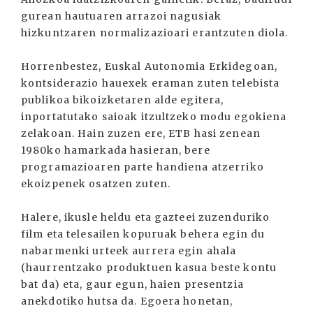
gurean hautuaren arrazoi nagusiak
hizkuntzaren normalizazioari erantzuten diola.
Horrenbestez, Euskal Autonomia Erkidegoan,
kontsiderazio hauexek eraman zuten telebista
publikoa bikoizketaren alde egitera,
inportatutako saioak itzultzeko modu egokiena
zelakoan. Hain zuzen ere, ETB hasi zenean
1980ko hamarkada hasieran, bere
programazioaren parte handiena atzerriko
ekoizpenek osatzen zuten.
Halere, ikusle heldu eta gazteei zuzenduriko
film eta telesailen kopuruak behera egin du
nabarmenki urteek aurrera egin ahala
(haurrentzako produktuen kasua beste kontu
bat da) eta, gaur egun, haien presentzia
anekdotiko hutsa da. Egoera honetan,