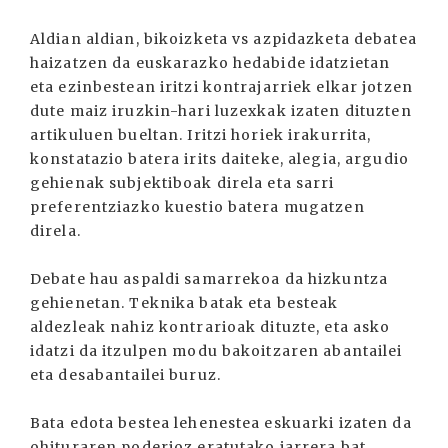
Aldian aldian, bikoizketa vs azpidazketa debatea
haizatzen da euskarazko hedabide idatzietan
eta ezinbestean iritzi kontrajarriek elkar jotzen
dute maiz iruzkin-hari luzexkak izaten dituzten
artikuluen bueltan. Iritzi horiek irakurrita,
konstatazio batera irits daiteke, alegia, argudio
gehienak subjektiboak direla eta sarri
preferentziazko kuestio batera mugatzen
direla.
Debate hau aspaldi samarrekoa da hizkuntza
gehienetan. Teknika batak eta besteak
aldezleak nahiz kontrarioak dituzte, eta asko
idatzi da itzulpen modu bakoitzaren abantailei
eta desabantailei buruz.
Bata edota bestea lehenestea eskuarki izaten da
ohituraren poderioz eratutako jarrera bat.