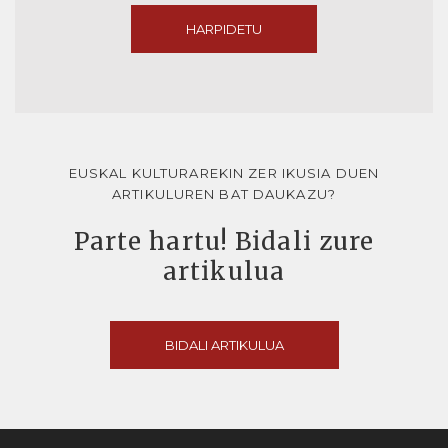
HARPIDETU
EUSKAL KULTURAREKIN ZER IKUSIA DUEN
ARTIKULUREN BAT DAUKAZU?
Parte hartu! Bidali zure
artikulua
BIDALI ARTIKULUA