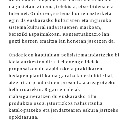
nagusietan: zinema, telebista, etxe-bideoa eta
Internet. Ondoren, sistema horren azterketa
egin da euskarazko kulturaren eta inguruko
sistema kultural indartsuenen markoan,
bereziki Espainiakoan. Kontestualizazio lan
guzti horren emaitza lan honetan jasotzen da.
Ondorioen kapituluan polisistema indartzeko bi
ideia aurkezten dira. Lehenengo ideiak
proposatzen du azpidazketa praktikaren
hedapen planifikatua garatzeko ekinbide bat,
atzerritar produktuen presentzia areagotzeko
helburuarekin. Bigarren ideiak
mahaigaineratzen du euskarazko film
produkzio osoa, jatorrizkoa nahiz itzulia,
katalogatzeko eta jendartearen eskura jartzeko
egokitasuna.