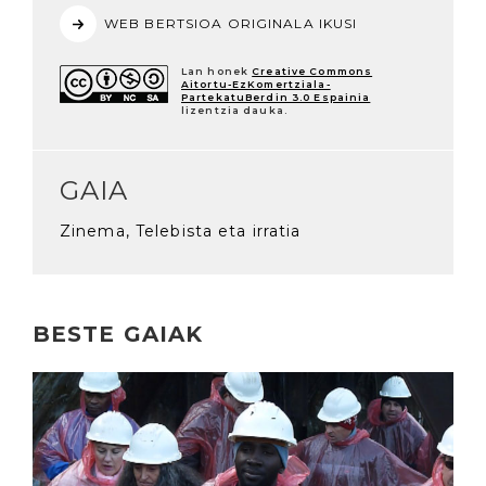
WEB BERTSIOA ORIGINALA IKUSI
Lan honek
Creative Commons
Aitortu-EzKomertziala-
PartekatuBerdin 3.0 Espainia
lizentzia dauka.
GAIA
Zinema, Telebista eta irratia
BESTE GAIAK
Irakurri