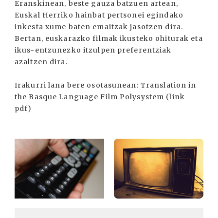
Eranskinean, beste gauza batzuen artean,
Euskal Herriko hainbat pertsonei egindako
inkesta xume baten emaitzak jasotzen dira.
Bertan, euskarazko filmak ikusteko ohiturak eta
ikus-entzunezko itzulpen preferentziak
azaltzen dira.
Irakurri lana bere osotasunean: Translation in
the Basque Language Film Polysystem (link
pdf)