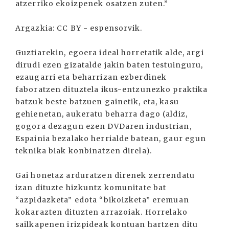
atzerriko ekoizpenek osatzen zuten.”
Argazkia: CC BY - espensorvik.
Guztiarekin, egoera ideal horretatik alde, argi
dirudi ezen gizatalde jakin baten testuinguru,
ezaugarri eta beharrizan ezberdinek
faboratzen dituztela ikus-entzunezko praktika
batzuk beste batzuen gainetik, eta, kasu
gehienetan, aukeratu beharra dago (aldiz,
gogora dezagun ezen DVDaren industrian,
Espainia bezalako herrialde batean, gaur egun
teknika biak konbinatzen direla).
Gai honetaz arduratzen direnek zerrendatu
izan dituzte hizkuntz komunitate bat
“azpidazketa” edota “bikoizketa” eremuan
kokarazten dituzten arrazoiak. Horrelako
sailkapenen irizpideak kontuan hartzen ditu