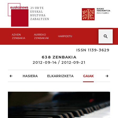
25 URTE
EUSKO
IKASKUNTZA
EUSKAL
Asmoz ta jakitez
KULTURA
ZABALTZEN
AZKEN
AURREKO
HARPIDETU
ZENBAKIA
ZENBAKIAK
ISSN 1139-3629
638 ZENBAKIA
2012-09-14 / 2012-09-21
HASIERA
ELKARRIZKETA
GAIAK
ATZOKO