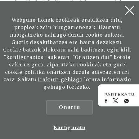
Sebastián, bajo la dirección del maestro Arbós.
Se trata de una obra descriptiva, de buena
técnica y hondamente vasca. Está inspirada en
Webgune honek cookieak erabiltzen ditu,
la leyenda de Juan Iturralde La batalla de los
propioak zein hirugarrenenak. Hautatu
muertos, que es la batalla de Roncesvalles. Poco
nabigatzeko nahiago duzun cookie aukera.
después estrenó en el Teatro Principal de la
Guztiz desaktibatzea ere hauta dezakezu.
capital de Gipuzkoa la comedia lírica La reina
Cookie batzuk blokeatu nahi badituzu, egin klik
Margarita, que triunfó. En la orquestación
"konfigurazioa" aukeran. "Onartzen dut" botoia
escribió una parte de arpa difícil, que interpretó
sakatuz gero, aipatutako cookieak eta gure
un joven Nicanor Zabaleta en su primera
cookie politika onartzen duzula adierazten ari
interpretción en público. La Diputación
zara. Sakatu
Irakurri gehiago
lotura informazio
Provincial de Gipuzkoa convocó un concurso
gehiago lortzeko.
para premiar un himno dedicado a Juan
Sebastián Elcano; había un primer y único
Onartu
premio, que el jurado no concedió a la
composición de Landazabal, pero reconociendo
el mérito que poseía se creó una recompensa
Konfiguratu
especial.