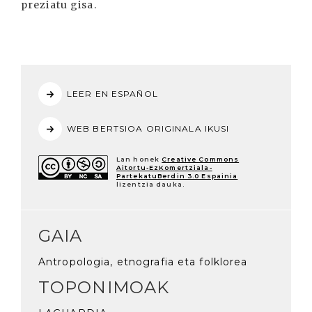
preziatu gisa.
LEER EN ESPAÑOL
WEB BERTSIOA ORIGINALA IKUSI
Lan honek
Creative Commons
Aitortu-EzKomertziala-
PartekatuBerdin 3.0 Espainia
lizentzia dauka.
GAIA
Antropologia, etnografia eta folklorea
TOPONIMOAK