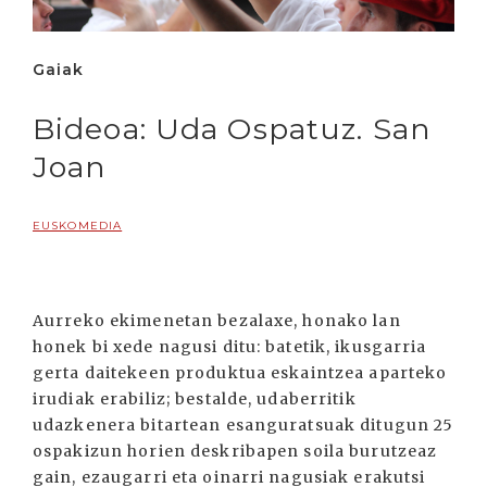
Gaiak
Bideoa: Uda Ospatuz. San
Joan
EUSKOMEDIA
Aurreko ekimenetan bezalaxe, honako lan
honek bi xede nagusi ditu: batetik, ikusgarria
gerta daitekeen produktua eskaintzea aparteko
irudiak erabiliz; bestalde, udaberritik
udazkenera bitartean esanguratsuak ditugun 25
ospakizun horien deskribapen soila burutzeaz
gain, ezaugarri eta oinarri nagusiak erakutsi