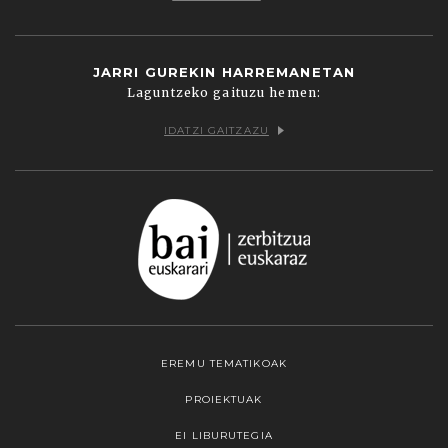
JARRI GUREKIN HARREMANETAN
Laguntzeko gaituzu hemen:
IDATZI GAITZAZU
EREMU TEMATIKOAK
PROIEKTUAK
EI LIBURUTEGIA