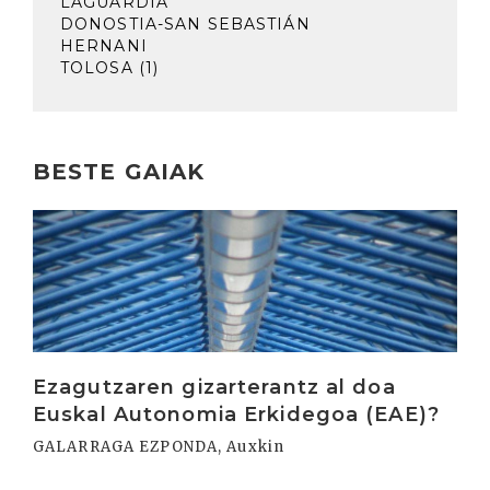
LAGUARDIA
DONOSTIA-SAN SEBASTIÁN
HERNANI
TOLOSA (1)
BESTE GAIAK
Irakurri
Ezagutzaren gizarterantz al doa
Euskal Autonomia Erkidegoa (EAE)?
GALARRAGA EZPONDA, Auxkin