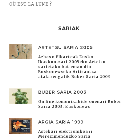
OÙ EST LA LUNE ?
SARIAK
ARTETSU SARIA 2005
Arbaso Elkarteak Eusko
Ikaskuntzari 2005eko Artetsu
sarietako bat eman dio
Euskonewseko Artisautza
atalarengatik Buber Saria 2003
BUBER SARIA 2003
On line komunikabide onenari Buber
Saria 2003. Euskonews
ARGIA SARIA 1999
Astekari elektronikoari
Merezimenduzko Saria