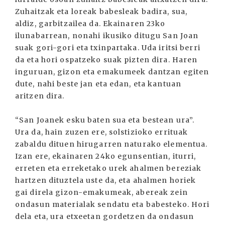
Zuhaitzak eta loreak babesleak badira, sua,
aldiz, garbitzailea da. Ekainaren 23ko
ilunabarrean, nonahi ikusiko ditugu San Joan
suak gori-gori eta txinpartaka. Uda iritsi berri
da eta hori ospatzeko suak pizten dira. Haren
inguruan, gizon eta emakumeek dantzan egiten
dute, nahi beste jan eta edan, eta kantuan
aritzen dira.
“San Joanek esku baten sua eta bestean ura”.
Ura da, hain zuzen ere, solstizioko errituak
zabaldu dituen hirugarren naturako elementua.
Izan ere, ekainaren 24ko egunsentian, iturri,
erreten eta erreketako urek ahalmen bereziak
hartzen dituztela uste da, eta ahalmen horiek
gai direla gizon-emakumeak, abereak zein
ondasun materialak sendatu eta babesteko. Hori
dela eta, ura etxeetan gordetzen da ondasun