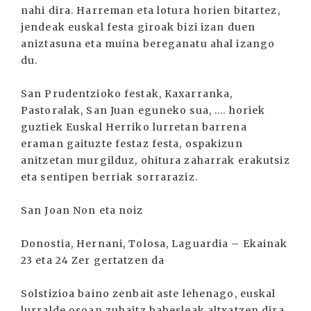
nahi dira. Harreman eta lotura horien bitartez,
jendeak euskal festa giroak bizi izan duen
aniztasuna eta muina bereganatu ahal izango
du.
San Prudentzioko festak, Kaxarranka,
Pastoralak, San Juan eguneko sua, .... horiek
guztiek Euskal Herriko lurretan barrena
eraman gaituzte festaz festa, ospakizun
anitzetan murgilduz, ohitura zaharrak erakutsiz
eta sentipen berriak sorraraziz.
San Joan Non eta noiz
Donostia, Hernani, Tolosa, Laguardia – Ekainak
23 eta 24 Zer gertatzen da
Solstizioa baino zenbait aste lehenago, euskal
lurralde osoan zuhaitz babesleak altxatzen dira.