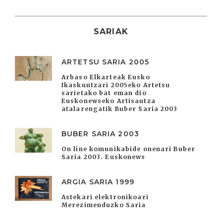
SARIAK
ARTETSU SARIA 2005
Arbaso Elkarteak Eusko
Ikaskuntzari 2005eko Artetsu
sarietako bat eman dio
Euskonewseko Artisautza
atalarengatik Buber Saria 2003
BUBER SARIA 2003
On line komunikabide onenari Buber
Saria 2003. Euskonews
ARGIA SARIA 1999
Astekari elektronikoari
Merezimenduzko Saria