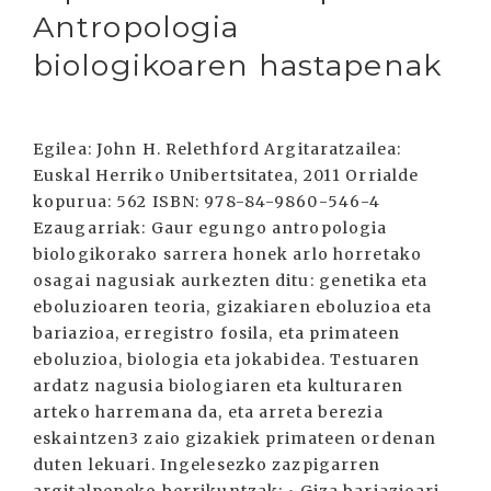
Antropologia
biologikoaren hastapenak
Egilea: John H. Relethford Argitaratzailea:
Euskal Herriko Unibertsitatea, 2011 Orrialde
kopurua: 562 ISBN: 978-84-9860-546-4
Ezaugarriak: Gaur egungo antropologia
biologikorako sarrera honek arlo horretako
osagai nagusiak aurkezten ditu: genetika eta
eboluzioaren teoria, gizakiaren eboluzioa eta
bariazioa, erregistro fosila, eta primateen
eboluzioa, biologia eta jokabidea. Testuaren
ardatz nagusia biologiaren eta kulturaren
arteko harremana da, eta arreta berezia
eskaintzen3 zaio gizakiek primateen ordenan
duten lekuari. Ingelesezko zazpigarren