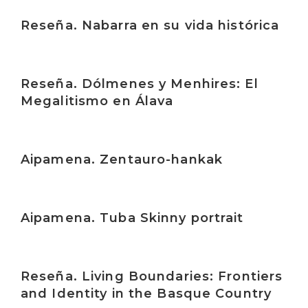
Irakurri
Reseña. Nabarra en su vida histórica
Irakurri
Reseña. Dólmenes y Menhires: El
Megalitismo en Álava
Irakurri
Aipamena. Zentauro-hankak
Irakurri
Aipamena. Tuba Skinny portrait
Irakurri
Reseña. Living Boundaries: Frontiers
and Identity in the Basque Country