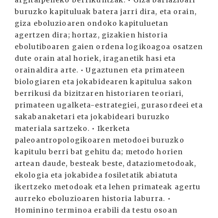
argitalpeneko berrikuntzak: • Giza bariazioari
buruzko kapituluak batera jarri dira, eta orain,
giza eboluzioaren ondoko kapituluetan
agertzen dira; hortaz, gizakien historia
ebolutiboaren gaien ordena logikoagoa osatzen
dute orain atal horiek, iraganetik hasi eta
orainaldira arte. • Ugaztunen eta primateen
biologiaren eta jokabidearen kapitulua sakon
berrikusi da bizitzaren historiaren teoriari,
primateen ugalketa-estrategiei, gurasordeei eta
sakabanaketari eta jokabideari buruzko
materiala sartzeko. • Ikerketa
paleoantropologikoaren metodoei buruzko
kapitulu berri bat gehitu da; metodo horien
artean daude, besteak beste, dataziometodoak,
ekologia eta jokabidea fosiletatik abiatuta
ikertzeko metodoak eta lehen primateak agertu
aurreko eboluzioaren historia laburra. •
Hominino terminoa erabili da testu osoan