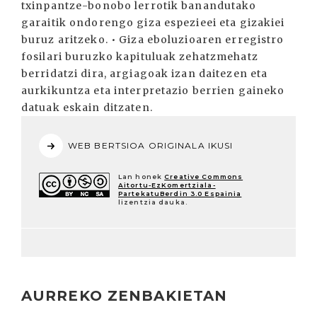
txinpantze-bonobo lerrotik banandutako
garaitik ondorengo giza espezieei eta gizakiei
buruz aritzeko. • Giza eboluzioaren erregistro
fosilari buruzko kapituluak zehatzmehatz
berridatzi dira, argiagoak izan daitezen eta
aurkikuntza eta interpretazio berrien gaineko
datuak eskain ditzaten.
WEB BERTSIOA ORIGINALA IKUSI
Lan honek
Creative Commons
Aitortu-EzKomertziala-
PartekatuBerdin 3.0 Espainia
lizentzia dauka.
AURREKO ZENBAKIETAN