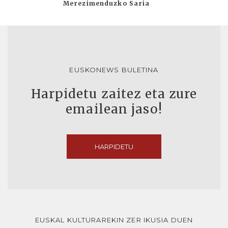
Merezimenduzko Saria
EUSKONEWS BULETINA
Harpidetu zaitez eta zure
emailean jaso!
HARPIDETU
EUSKAL KULTURAREKIN ZER IKUSIA DUEN