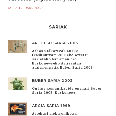
JARRAITU IRAKURTZEN
SARIAK
ARTETSU SARIA 2005
Arbaso Elkarteak Eusko
Ikaskuntzari 2005eko Artetsu
sarietako bat eman dio
Euskonewseko Artisautza
atalarengatik Buber Saria 2003
BUBER SARIA 2003
On line komunikabide onenari Buber
Saria 2003. Euskonews
ARGIA SARIA 1999
Astekari elektronikoari