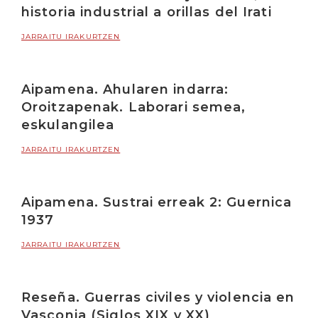
historia industrial a orillas del Irati
JARRAITU IRAKURTZEN
Aipamena. Ahularen indarra:
Oroitzapenak. Laborari semea,
eskulangilea
JARRAITU IRAKURTZEN
Aipamena. Sustrai erreak 2: Guernica
1937
JARRAITU IRAKURTZEN
Reseña. Guerras civiles y violencia en
Vasconia (Siglos XIX y XX)