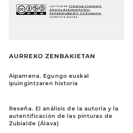
Lan honek
Creative Commons
Aitortu-EzKomertziala-
PartekatuBerdin 3.0 Espainia
lizentzia dauka.
AURREKO ZENBAKIETAN
Irakurri
Aipamena. Egungo euskal
ipuingintzaren historia
Irakurri
Reseña. El análisis de la autoría y la
autentificación de las pinturas de
Zubialde (Álava)