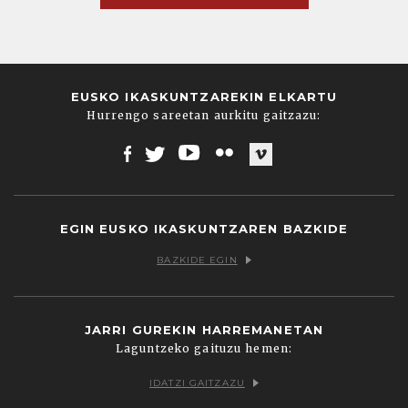
EUSKO IKASKUNTZAREKIN ELKARTU
Hurrengo sareetan aurkitu gaitzazu:
Facebook
Twitter
Youtube
Flickr
Vimeo
EGIN EUSKO IKASKUNTZAREN BAZKIDE
BAZKIDE EGIN
JARRI GUREKIN HARREMANETAN
Laguntzeko gaituzu hemen:
IDATZI GAITZAZU