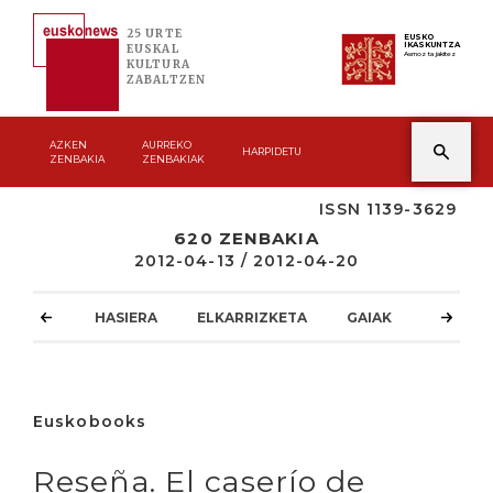
25 URTE
EUSKO
IKASKUNTZA
EUSKAL
Asmoz ta jakitez
KULTURA
ZABALTZEN
AZKEN
AURREKO
HARPIDETU
ZENBAKIA
ZENBAKIAK
ISSN 1139-3629
620 ZENBAKIA
2012-04-13 / 2012-04-20
HASIERA
ELKARRIZKETA
GAIAK
ATZOKO
Euskobooks
Reseña. El caserío de