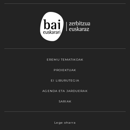
EREMU TEMATIKOAK
PROIEKTUAK
EI LIBURUTEGIA
AGENDA ETA JARDUERAK
SARIAK
Webgune honek cookieak erabiltzen ditu,
Lege oharra
propioak zein hirugarrenenak. Hautatu