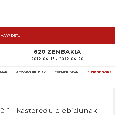
HARPIDETU
620 ZENBAKIA
2012-04-13 / 2012-04-20
AIAK
ATZOKO IRUDIAK
EFEMERIDEAK
EUSKOBOOKS
2-1: Ikasteredu elebidunak