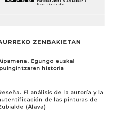
PartekatuBerdin 3.0 Espainia
lizentzia dauka.
AURREKO ZENBAKIETAN
rakurri
Aipamena. Egungo euskal
ipuingintzaren historia
rakurri
Reseña. El análisis de la autoría y la
autentificación de las pinturas de
Zubialde (Álava)
rakurri