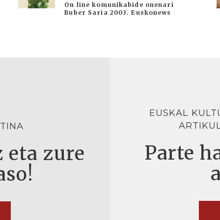
On line komunikabide onenari
Buber Saria 2003. Euskonews
EUSKAL KULT
ARTIKU
TINA
Parte ha
 eta zure
aso!