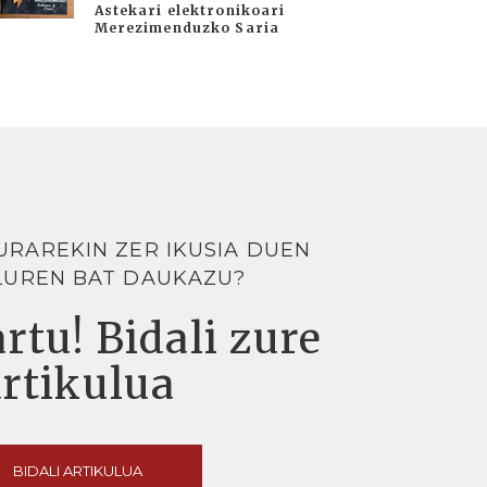
Astekari elektronikoari
Merezimenduzko Saria
URAREKIN ZER IKUSIA DUEN
LUREN BAT DAUKAZU?
rtu! Bidali zure
artikulua
BIDALI ARTIKULUA