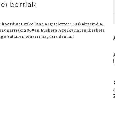
e) berriak
k koordinaturiko lana Argitaletxea: Euskaltzaindia,
Ezaugarriak: 2009an Euskera Agerkariaren ikerketa
ngo zatiaren oinarri nagusia den lan
I
I
I