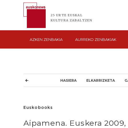
25 URTE
EUSKAL
KULTURA
ZABALTZEN
AZKEN
ZENBAKIA
AURREKO
ZENBAKIAK
HASIERA
ELKARRIZKETA
G
Euskobooks
Aipamena. Euskera 2009, 