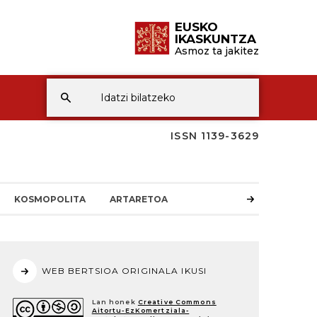
EUSKO
IKASKUNTZA
Asmoz ta jakitez
ISSN 1139-3629
KOSMOPOLITA
ARTARETOA
WEB BERTSIOA ORIGINALA IKUSI
Lan honek
Creative Commons
Aitortu-EzKomertziala-