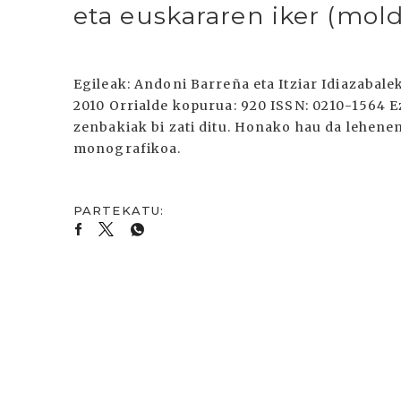
eta euskararen iker (mold
Egileak: Andoni Barreña eta Itziar Idiazabale
2010 Orrialde kopurua: 920 ISSN: 0210-1564 
zenbakiak bi zati ditu. Honako hau da lehene
monografikoa.