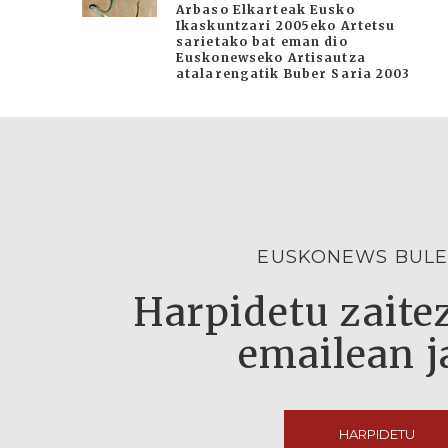
Arbaso Elkarteak Eusko
Ikaskuntzari 2005eko Artetsu
sarietako bat eman dio
Euskonewseko Artisautza
atalarengatik Buber Saria 2003
EUSKONEWS BULE
Harpidetu zaitez
emailean j
HARPIDETU