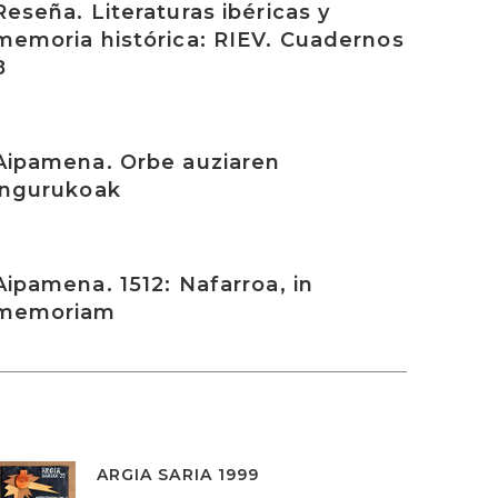
Reseña. Literaturas ibéricas y
memoria histórica: RIEV. Cuadernos
8
rakurri
Aipamena. Orbe auziaren
ingurukoak
rakurri
Aipamena. 1512: Nafarroa, in
memoriam
ARGIA SARIA 1999