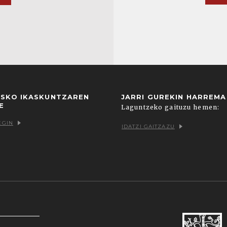
USKO IKASKUNTZAREN
JARRI GUREKIN HARREM
E
Laguntzeko gaituzu hemen:
EGIN
IDATZI GAITZAZU