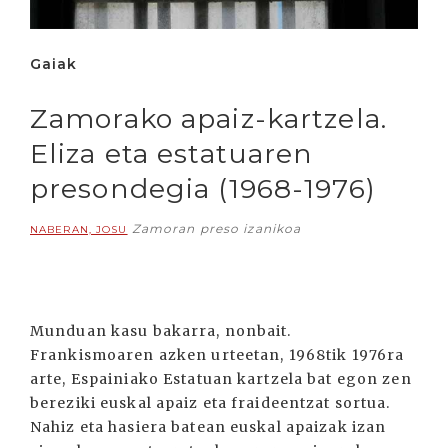
Gaiak
Zamorako apaiz-kartzela.
Eliza eta estatuaren
presondegia (1968-1976)
Zamoran preso izanikoa
NABERAN, JOSU
Munduan kasu bakarra, nonbait.
Frankismoaren azken urteetan, 1968tik 1976ra
arte, Espainiako Estatuan kartzela bat egon zen
bereziki euskal apaiz eta fraideentzat sortua.
Nahiz eta hasiera batean euskal apaizak izan