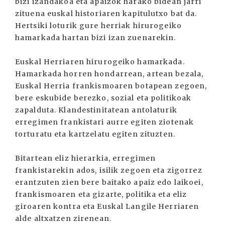
bizi izandakoa eta apaizok harako bidean jarri
zituena euskal historiaren kapitulutxo bat da.
Hertsiki loturik gure herriak hirurogeiko
hamarkada hartan bizi izan zuenarekin.
Euskal Herriaren hirurogeiko hamarkada.
Hamarkada horren hondarrean, artean bezala,
Euskal Herria frankismoaren botapean zegoen,
bere eskubide berezko, sozial eta politikoak
zapalduta. Klandestinitatean antolaturik
erregimen frankistari aurre egiten ziotenak
torturatu eta kartzelatu egiten zituzten.
Bitartean eliz hierarkia, erregimen
frankistarekin ados, isilik zegoen eta zigorrez
erantzuten zien bere baitako apaiz edo laikoei,
frankismoaren eta gizarte, politika eta eliz
giroaren kontra eta Euskal Langile Herriaren
alde altxatzen zirenean.