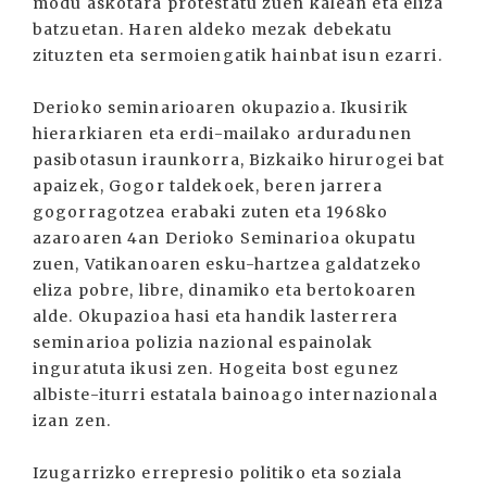
modu askotara protestatu zuen kalean eta eliza
batzuetan. Haren aldeko mezak debekatu
zituzten eta sermoiengatik hainbat isun ezarri.
Derioko seminarioaren okupazioa. Ikusirik
hierarkiaren eta erdi-mailako arduradunen
pasibotasun iraunkorra, Bizkaiko hirurogei bat
apaizek, Gogor taldekoek, beren jarrera
gogorragotzea erabaki zuten eta 1968ko
azaroaren 4an Derioko Seminarioa okupatu
zuen, Vatikanoaren esku-hartzea galdatzeko
eliza pobre, libre, dinamiko eta bertokoaren
alde. Okupazioa hasi eta handik lasterrera
seminarioa polizia nazional espainolak
inguratuta ikusi zen. Hogeita bost egunez
albiste-iturri estatala bainoago internazionala
izan zen.
Izugarrizko errepresio politiko eta soziala