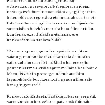
Eta horrek bultzatu zuen, gehienbat,
obispaduan gose-greba bat egitearen ideia.
Bost apaizek burutu zuen ekintza, agiri gordin
baten bidez errepresioa eta torturak salatuz eta
Estatuari berari egotziz terrorismoa. Epaiketa
sumarisimo batek hamar eta hamabina urteko
kondenak ezarri zizkien eta haiek ere
Konkordatu Kartzelara bidali.
“Zamoran preso geunden apaizok sarritan
saiatu ginen Konkordatu-Kartzela deitutako
sator zulo hura eraisten. Mutin bat ere egin
genuen kartzela erdia apurtuz. Baina hori baino
lehen, 1970-71n preso geunden hamahiru
lagunek ia-ia burutzea lortu genuen ihes saio
bat egin genuen.”
Konkordatu Kartzela. Badakigu, beraz, zergatik
sartu zituzten kartzelara apaiz euskaldunak.