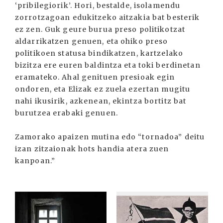
‘pribilegiorik’. Hori, bestalde, isolamendu
zorrotzagoan edukitzeko aitzakia bat besterik
ez zen. Guk geure burua preso politikotzat
aldarrikatzen genuen, eta ohiko preso
politikoen statusa bindikatzen, kartzelako
bizitza ere euren baldintza eta toki berdinetan
eramateko. Ahal genituen presioak egin
ondoren, eta Elizak ez zuela ezertan mugitu
nahi ikusirik, azkenean, ekintza bortitz bat
burutzea erabaki genuen.
Zamorako apaizen mutina edo “tornadoa” deitu
izan zitzaionak hots handia atera zuen
kanpoan.”