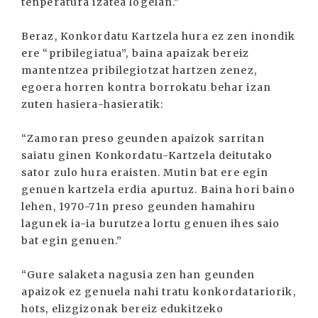
tenperatura izatea logelan.”
Beraz, Konkordatu Kartzela hura ez zen inondik
ere “pribilegiatua”, baina apaizak bereiz
mantentzea pribilegiotzat hartzen zenez,
egoera horren kontra borrokatu behar izan
zuten hasiera-hasieratik:
“Zamoran preso geunden apaizok sarritan
saiatu ginen Konkordatu-Kartzela deitutako
sator zulo hura eraisten. Mutin bat ere egin
genuen kartzela erdia apurtuz. Baina hori baino
lehen, 1970-71n preso geunden hamahiru
lagunek ia-ia burutzea lortu genuen ihes saio
bat egin genuen.”
“Gure salaketa nagusia zen han geunden
apaizok ez genuela nahi tratu konkordatariorik,
hots, elizgizonak bereiz edukitzeko