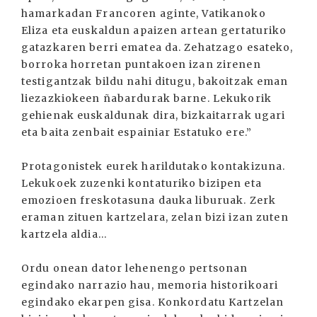
hamarkadan Francoren aginte, Vatikanoko
Eliza eta euskaldun apaizen artean gertaturiko
gatazkaren berri ematea da. Zehatzago esateko,
borroka horretan puntakoen izan zirenen
testigantzak bildu nahi ditugu, bakoitzak eman
liezazkiokeen ñabardurak barne. Lekukorik
gehienak euskaldunak dira, bizkaitarrak ugari
eta baita zenbait espainiar Estatuko ere.”
Protagonistek eurek harildutako kontakizuna.
Lekukoek zuzenki kontaturiko bizipen eta
emozioen freskotasuna dauka liburuak. Zerk
eraman zituen kartzelara, zelan bizi izan zuten
kartzela aldia...
Ordu onean dator lehenengo pertsonan
egindako narrazio hau, memoria historikoari
egindako ekarpen gisa. Konkordatu Kartzelan