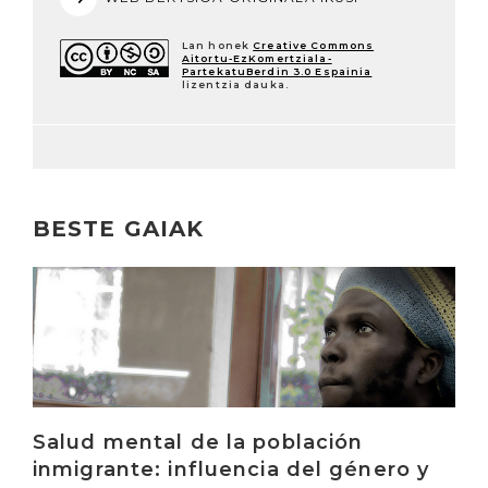
Lan honek
Creative Commons
Aitortu-EzKomertziala-
PartekatuBerdin 3.0 Espainia
lizentzia dauka.
BESTE GAIAK
Irakurri
Salud mental de la población
inmigrante: influencia del género y