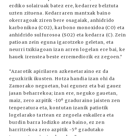
erdiko solairuak batez ere, kedarrez belztuta
uzten zituena. Kedarraren mantxak baino
okerragoak ziren bere osagaiak, anhidrido
karbonikoa (CO2), karbono monoxidoa (CO) eta
anhidrido sulfurosoa (SO2) eta kedarra (C). Zein
patioan zein eguna igarotzeko geletan, eta
neurri txikiagoan izan arren logelan ere bai, ke
hauek irenstea beste erremediorik ez zegoen.”
“Azarotik apirilaren azkenetaraino ez da
eguzkirik ikusten. Hotza handia izan ohi da
Zamorako neguetan, bai egunez eta bai gauez
jasan beharrekoa; izan ere, neguko gauetan,
maiz, zero azpitik -10º graduraino jaisten zen
tenperatura eta, kontutan izanik patiotik
logelarako tartean ez zegoela eskailera eta
burdin barra lodizko atea baino, ez zen
harritzekoa zero azpitik -5º gradutako