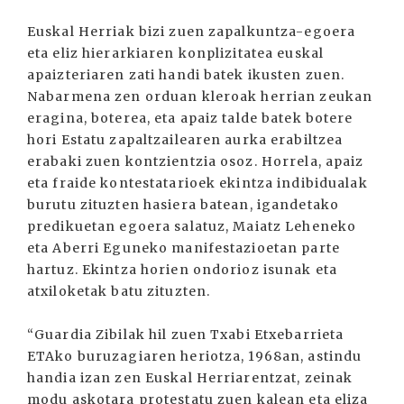
Euskal Herriak bizi zuen zapalkuntza-egoera
eta eliz hierarkiaren konplizitatea euskal
apaizteriaren zati handi batek ikusten zuen.
Nabarmena zen orduan kleroak herrian zeukan
eragina, boterea, eta apaiz talde batek botere
hori Estatu zapaltzailearen aurka erabiltzea
erabaki zuen kontzientzia osoz. Horrela, apaiz
eta fraide kontestatarioek ekintza indibidualak
burutu zituzten hasiera batean, igandetako
predikuetan egoera salatuz, Maiatz Leheneko
eta Aberri Eguneko manifestazioetan parte
hartuz. Ekintza horien ondorioz isunak eta
atxiloketak batu zituzten.
“Guardia Zibilak hil zuen Txabi Etxebarrieta
ETAko buruzagiaren heriotza, 1968an, astindu
handia izan zen Euskal Herriarentzat, zeinak
modu askotara protestatu zuen kalean eta eliza