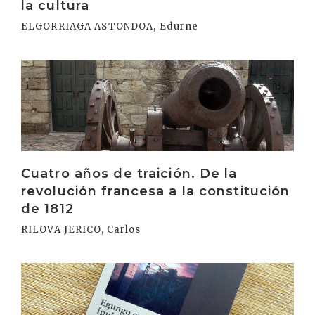
la cultura
ELGORRIAGA ASTONDOA, Edurne
Irakurri
Cuatro años de traición. De la
revolución francesa a la constitución
de 1812
RILOVA JERICO, Carlos
Irakurri