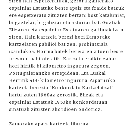
ziren han espetxeratuak, gerora gainerako
espainiar Estatuko beste apaiz eta fraide batzuk
ere espetxeratu zituzten bertan: bost kataluniar,
bi gaztelar, bi galiziar eta asturiar bat. Guztiak
Elizaren eta espainiar Estatuaren gatibuak izan
ziren. Hain kartzela berezi hori Zamorako
kartzelaren pabilioi bat zen, probintziala
izandakoa. Horma batek bereizten zituen beste
presoen pabiloietatik. Kartzela eraikin zahar
hori hiritik bi kilometro ingurura zegoen,
Portugaleranzko errepidean. Eta Euskal
Herritik 400 kilometro ingurura. Aipaturiko
kartzela berezia “Konkordatu Kartzelatzat”
hartu zuten 1968az geroztik, Elizak eta
espainiar Estatuak 1953ko konkordatuan
sinatuak zituzten akordioen ondorioz.
Zamorako apaiz-kartzela liburua.