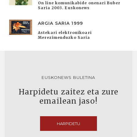
On line komunikabide onenari Buber
Saria 2003. Euskonews
ARGIA SARIA 1999
Astekari elektronikoari
Merezimenduzko Saria
EUSKONEWS BULETINA
Harpidetu zaitez eta zure
emailean jaso!
HARPIDETU