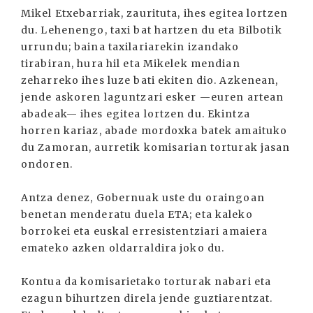
Mikel Etxebarriak, zaurituta, ihes egitea lortzen
du. Lehenengo, taxi bat hartzen du eta Bilbotik
urrundu; baina taxilariarekin izandako
tirabiran, hura hil eta Mikelek mendian
zeharreko ihes luze bati ekiten dio. Azkenean,
jende askoren laguntzari esker —euren artean
abadeak— ihes egitea lortzen du. Ekintza
horren kariaz, abade mordoxka batek amaituko
du Zamoran, aurretik komisarian torturak jasan
ondoren.
Antza denez, Gobernuak uste du oraingoan
benetan menderatu duela ETA; eta kaleko
borrokei eta euskal erresistentziari amaiera
emateko azken oldarraldira joko du.
Kontua da komisarietako torturak nabari eta
ezagun bihurtzen direla jende guztiarentzat.