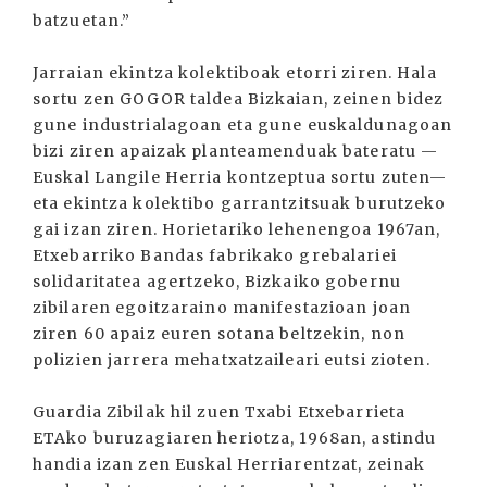
batzuetan.”
Jarraian ekintza kolektiboak etorri ziren. Hala
sortu zen GOGOR taldea Bizkaian, zeinen bidez
gune industrialagoan eta gune euskaldunagoan
bizi ziren apaizak planteamenduak bateratu —
Euskal Langile Herria kontzeptua sortu zuten—
eta ekintza kolektibo garrantzitsuak burutzeko
gai izan ziren. Horietariko lehenengoa 1967an,
Etxebarriko Bandas fabrikako grebalariei
solidaritatea agertzeko, Bizkaiko gobernu
zibilaren egoitzaraino manifestazioan joan
ziren 60 apaiz euren sotana beltzekin, non
polizien jarrera mehatxatzaileari eutsi zioten.
Guardia Zibilak hil zuen Txabi Etxebarrieta
ETAko buruzagiaren heriotza, 1968an, astindu
handia izan zen Euskal Herriarentzat, zeinak