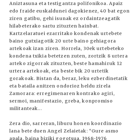
Aniztasuna eta testigantza polifonikoa. Apaiz
edo fraide euskaldunei dagokienez, 40 bat egon
ziren gatibu, gehi isunak ez ordaintzeagatik
hilabeterako sartu zituzten hainbat.
Kartzelaratuei ezarritako kondenak urtebete
baino gutxiagotik 20 urte baino gehiagora
artekoak izan ziren. Horrela, 30ek urtebeteko
kondena txikia betetzen zuten, zortzik 8 urtera
arteko zigorrak zituzten, beste hamahiruk 12
urtera artekoak, eta beste bik 20 urtetik
gorakoak. Bistan da, beraz, leku ezberdinetatik
eta bataila anitzen ondorioz heldu zirela
Zamorara: erregimenaren kontrako agiri,
sermoi, manifestazio, greba, konpromiso
militanteak...
Zera dio, sarreran, liburu honen koordinazio
lana bete duen Angel Zelaietak: “Gure asmo
apala, baina biziki gogotsua, 1968-1976