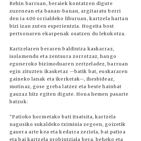
Behin barruan, beraiek kontatzen digute
zuzenean eta banan-banan, argitaratu berri
den ia 400 orrialdeko liburuan, kartzela hartan
bizi izan zuten esperientzia. Hogeita bost
pertsonaren ekarpenak osatzen du lekukotza.
Kartzelaren beraren baldintza kaskarraz,
isolamendu eta zentsura zorrotzaz, hango
eguneroko bizimoduaren zertzeladez, barruan
egin zituzten ikasketaz —batik bat, euskararen
gaineko lanak eta ikerketak—, ihesbideaz,
mutinaz, gose greba latzez eta beste hainbat
gauzaz hitz egiten digute. Hona hemen pasarte
batzuk:
“Patioko hormetako bati itsatsita, kartzela
nagusiko sukaldeko tximinia zegoen, goizetik
gauera arte kea eta kedarra zeriola, bai patioa
eta bai kartzela probintziala bera, beheko eta