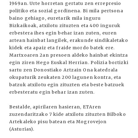
1969an. Urte horretan gertatu zen errepresio
politiko eta sozial gordinena. Bi mila pertsona
baino gehiago, euretarik mila inguru
Bizkaikoak, atxilotu zituzten eta 400 inguruk
erbestera ihes egin behar izan zuten, euren
artean hainbat langilek, erakunde sindikaletako
kidek eta apaiz eta fraide mordo batek ere.
Martxoaren 2an presoen aldeko hainbat ekintza
egin ziren Hego Euskal Herrian. Polizia bortizki
sartu zen Donostiako Artzain Ona katedrala
okupaturik zeukaten 200 lagunen kontra, eta
batzuk atxilotu egin zituzten eta beste batzuek
erbesteratu egin behar izan zuten.
Bestalde, apirilaren hasieran, ETAren
zuzendaritzako 7 kide atxilotu zituzten Bilboko
Artekaleko pisu batean eta Mogrovejon
(Asturias).