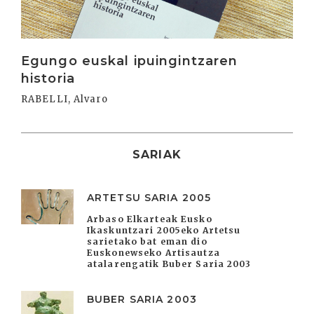
Egungo euskal ipuingintzaren
historia
RABELLI, Alvaro
SARIAK
ARTETSU SARIA 2005
Arbaso Elkarteak Eusko
Ikaskuntzari 2005eko Artetsu
sarietako bat eman dio
Euskonewseko Artisautza
atalarengatik Buber Saria 2003
BUBER SARIA 2003