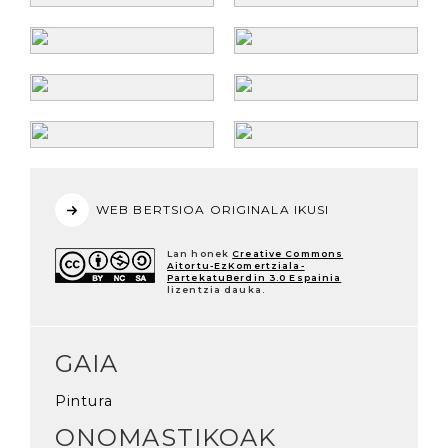
WEB BERTSIOA ORIGINALA IKUSI
Lan honek
Creative Commons
Aitortu-EzKomertziala-
PartekatuBerdin 3.0 Espainia
lizentzia dauka.
GAIA
Pintura
ONOMASTIKOAK