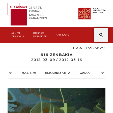
25 URTE
EUSKO
IKASKUNTZA
EUSKAL
Asmoz ta jakitez
KULTURA
ZABALTZEN
AZKEN
AURREKO
HARPIDETU
ZENBAKIA
ZENBAKIAK
ISSN 1139-3629
616 ZENBAKIA
2012-03-09 / 2012-03-16
HASIERA
ELKARRIZKETA
GAIAK
ATZOKO