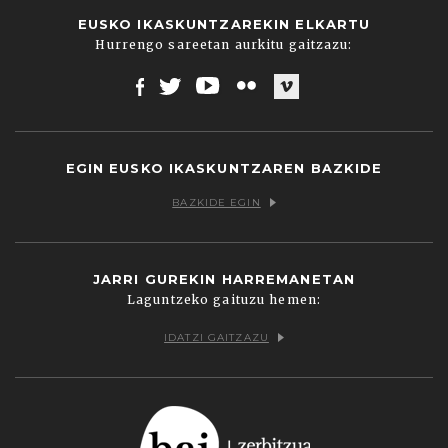
EUSKO IKASKUNTZAREKIN ELKARTU
Hurrengo sareetan aurkitu gaitzazu:
Facebook
Twitter
Youtube
Flickr
Vimeo
EGIN EUSKO IKASKUNTZAREN BAZKIDE
BAZKIDE EGIN
JARRI GUREKIN HARREMANETAN
Laguntzeko gaituzu hemen:
IDATZI GAITZAZU