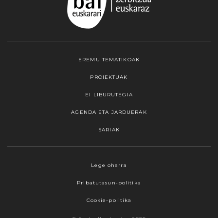
EREMU TEMATIKOAK
PROIEKTUAK
EI LIBURUTEGIA
AGENDA ETA JARDUERAK
SARIAK
Webgune honek cookieak erabiltzen ditu,
Lege oharra
propioak zein hirugarrenenak. Hautatu
Pribatutasun-politika
nabigatzeko nahiago duzun cookie aukera.
Guztiz desaktibatzea ere hauta dezakezu.
Cookie-politika
Cookie batzuk blokeatu nahi badituzu, egin klik