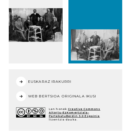
EUSKARAZ IRAKURRI
WEB BERTSIOA ORIGINALA IKUSI
Lan honek
Creative Commons
Aitortu-EzKomertziala-
PartekatuBerdin 3.0 Espainia
lizentzia dauka.