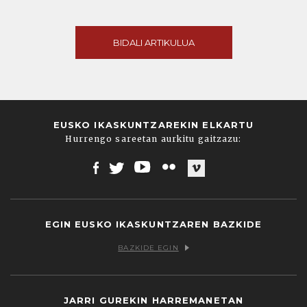
BIDALI ARTIKULUA
EUSKO IKASKUNTZAREKIN ELKARTU
Hurrengo sareetan aurkitu gaitzazu:
Facebook
Twitter
Youtube
Flickr
Vimeo
EGIN EUSKO IKASKUNTZAREN BAZKIDE
BAZKIDE EGIN
JARRI GUREKIN HARREMANETAN