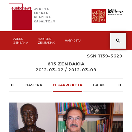
25 URTE
EUSKO
IKASKUNTZA
EUSKAL
Asmoz ta jakitez
KULTURA
ZABALTZEN
AZKEN
AURREKO
HARPIDETU
ZENBAKIA
ZENBAKIAK
ISSN 1139-3629
615 ZENBAKIA
2012-03-02 / 2012-03-09
HASIERA
ELKARRIZKETA
GAIAK
ATZOKO