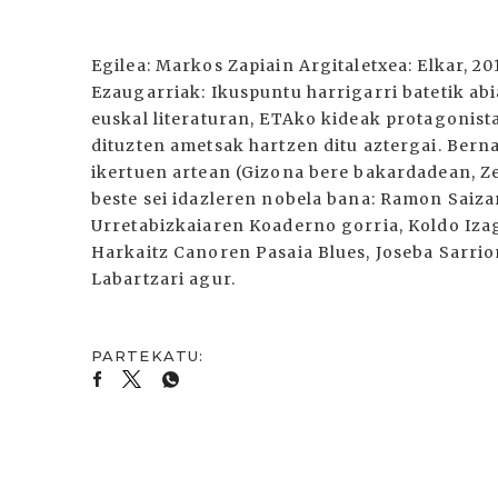
Egilea: Markos Zapiain Argitaletxea: Elkar, 2
Ezaugarriak: Ikuspuntu harrigarri batetik ab
euskal literaturan, ETAko kideak protagonista
dituzten ametsak hartzen ditu aztergai. Bern
ikertuen artean (Gizona bere bakardadean, Ze
beste sei idazleren nobela bana: Ramon Saiz
Urretabizkaiaren Koaderno gorria, Koldo Izag
Harkaitz Canoren Pasaia Blues, Joseba Sarrio
Labartzari agur.