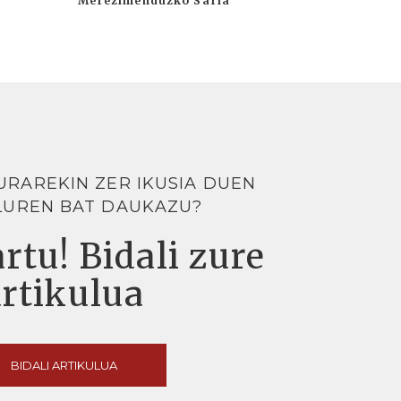
Merezimenduzko Saria
URAREKIN ZER IKUSIA DUEN
LUREN BAT DAUKAZU?
rtu! Bidali zure
artikulua
BIDALI ARTIKULUA