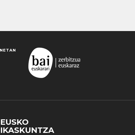
ANETAN
EUSKO
IKASKUNTZA
 duzun cookie aukera. Guztiz desaktibatzea ere