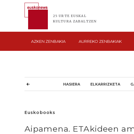
25 URTE
EUSKAL
KULTURA
ZABALTZEN
AZKEN
ZENBAKIA
AURREKO
ZENBAKIAK
HASIERA
ELKARRIZKETA
G
Euskobooks
Aipamena. ETAkideen am