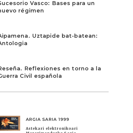
Sucesorio Vasco: Bases para un
nuevo régimen
rakurri
Aipamena. Uztapide bat-batean:
Antologia
rakurri
Reseña. Reflexiones en torno a la
Guerra Civil española
ARGIA SARIA 1999
Astekari elektronikoari