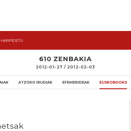
HARPIDETU
610 ZENBAKIA
2012-01-27 / 2012-02-03
AIAK
ATZOKO IRUDIAK
EFEMERIDEAK
EUSKOBOOKS
etsak