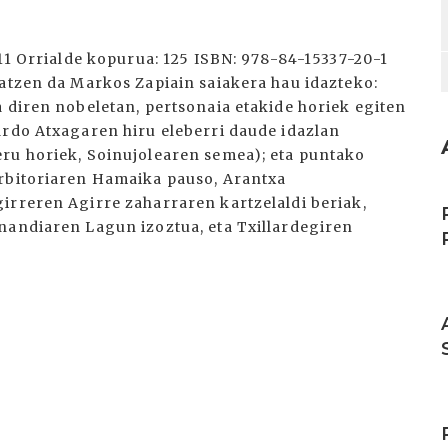
011 Orrialde kopurua: 125 ISBN: 978-84-15337-20-1
iatzen da Markos Zapiain saiakera hau idazteko:
 diren nobeletan, pertsonaia etakide horiek egiten
ardo Atxagaren hiru eleberri daude idazlan
ru horiek, Soinujolearen semea); eta puntako
arbitoriaren Hamaika pauso, Arantxa
I
irreren Agirre zaharraren kartzelaldi beriak,
nandiaren Lagun izoztua, eta Txillardegiren
I
I