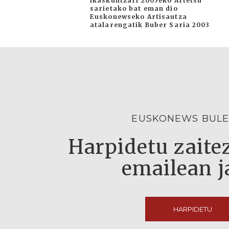
Ikaskuntzari 2005eko Artetsu
sarietako bat eman dio
Euskonewseko Artisautza
atalarengatik Buber Saria 2003
EUSKONEWS BULE
Harpidetu zaitez
emailean j
HARPIDETU