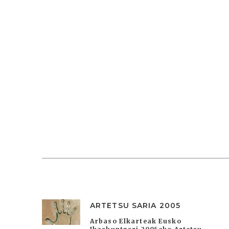
ARTETSU SARIA 2005
Arbaso Elkarteak Eusko