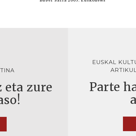
Buber Saria 2003. Euskonews
EUSKAL KULT
ARTIKU
TINA
Parte ha
 eta zure
aso!