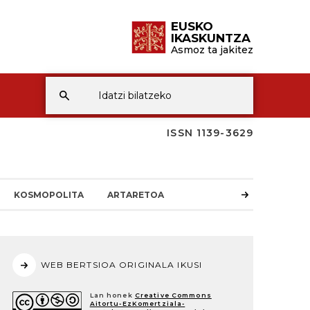
EUSKO
IKASKUNTZA
Asmoz ta jakitez
ISSN 1139-3629
KOSMOPOLITA
ARTARETOA
WEB BERTSIOA ORIGINALA IKUSI
Lan honek
Creative Commons
Aitortu-EzKomertziala-