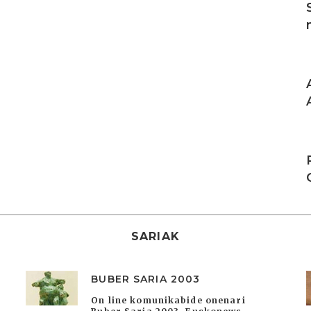
I
I
SARIAK
BUBER SARIA 2003
On line komunikabide onenari