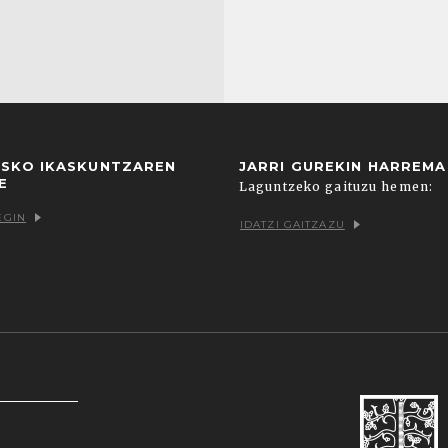
USKO IKASKUNTZAREN
JARRI GUREKIN HARREM
E
Laguntzeko gaituzu hemen:
EGIN
IDATZI GAITZAZU
k zein hirugarrenenak. Hautatu nabigatzeko nahiago