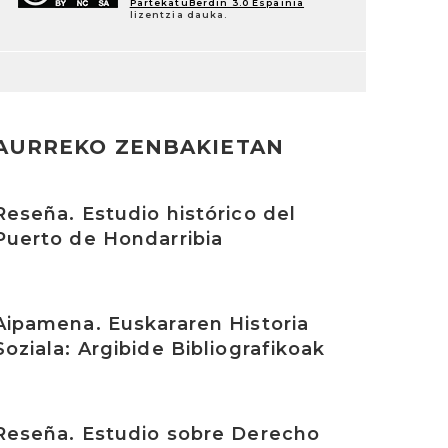
PartekatuBerdin 3.0 Espainia
lizentzia dauka.
AURREKO ZENBAKIETAN
rakurri
Reseña. Estudio histórico del
Puerto de Hondarribia
rakurri
Aipamena. Euskararen Historia
Soziala: Argibide Bibliografikoak
rakurri
Reseña. Estudio sobre Derecho