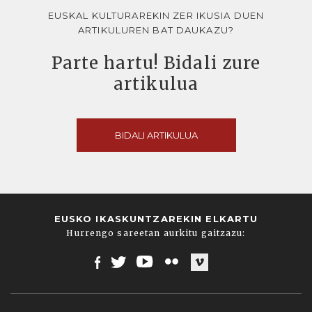
EUSKAL KULTURAREKIN ZER IKUSIA DUEN
ARTIKULUREN BAT DAUKAZU?
Parte hartu! Bidali zure
artikulua
BIDALI ARTIKULUA
EUSKO IKASKUNTZAREKIN ELKARTU
Hurrengo sareetan aurkitu gaitzazu:
Facebook
Twitter
Youtube
Flickr
Vimeo