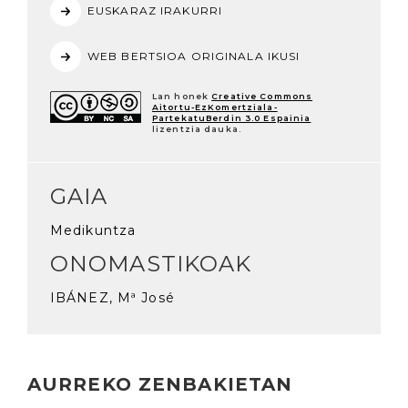
EUSKARAZ IRAKURRI
WEB BERTSIOA ORIGINALA IKUSI
Lan honek
Creative Commons
Aitortu-EzKomertziala-
PartekatuBerdin 3.0 Espainia
lizentzia dauka.
GAIA
Medikuntza
ONOMASTIKOAK
IBÁNEZ, Mª José
AURREKO ZENBAKIETAN