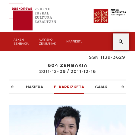
25 URTE
EUSKO
IKASKUNTZA
EUSKAL
Asmoz ta jakitez
KULTURA
ZABALTZEN
AZKEN
AURREKO
HARPIDETU
ZENBAKIA
ZENBAKIAK
ISSN 1139-3629
604 ZENBAKIA
2011-12-09 / 2011-12-16
HASIERA
ELKARRIZKETA
GAIAK
ATZOKO