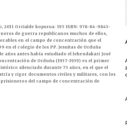
lo, 2011 Orrialde kopurua: 195 ISBN: 978-84-9843-
oneros de guerra republicanos muchos de ellos,
lorables en el campo de concentración que el
9 en el colegio de los PP. Jesuitas de Orduña
e años antes había estudiado el lehendakari José
I
oncentración de Orduña (1937-1939) es el primer
istórico silenciado durante 75 años, en el que el
ría y rigor documentos civiles y militares, con los
x prisioneros del campo de concentración de
I
I