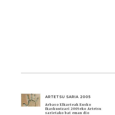
ARTETSU SARIA 2005
Arbaso Elkarteak Eusko
Ikaskuntzari 2005eko Artetsu
sarietako bat eman dio