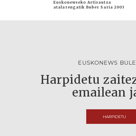
Euskonewseko Artisautza
atalarengatik Buber Saria 2003
EUSKONEWS BULE
Harpidetu zaitez
emailean j
HARPIDETU