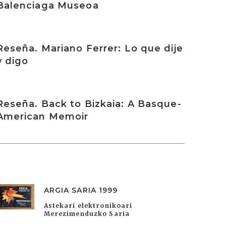
Balenciaga Museoa
rakurri
Reseña. Mariano Ferrer: Lo que dije
y digo
rakurri
Reseña. Back to Bizkaia: A Basque-
American Memoir
ARGIA SARIA 1999
Astekari elektronikoari
Merezimenduzko Saria