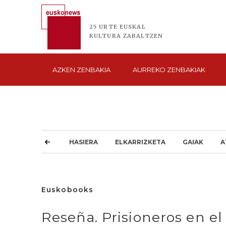
25 URTE
EUSKAL
KULTURA
ZABALTZEN
AZKEN
ZENBAKIA
AURREKO
ZENBAKIAK
HASIERA
ELKARRIZKETA
GAIAK
A
Euskobooks
Reseña. Prisioneros en 