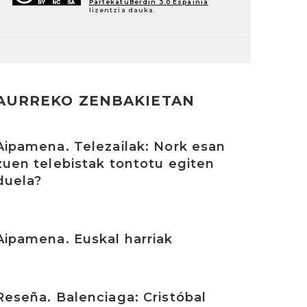
PartekatuBerdin 3.0 Espainia
lizentzia dauka.
AURREKO ZENBAKIETAN
rakurri
Aipamena. Telezailak: Nork esan
zuen telebistak tontotu egiten
duela?
rakurri
Aipamena. Euskal harriak
rakurri
Reseña. Balenciaga: Cristóbal