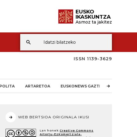
EUSKO
IKASKUNTZA
Asmoz ta jakitez
ISSN 1139-3629
POLITA
ARTARETOA
EUSKONEWS GAZTEA
WEB BERTSIOA ORIGINALA IKUSI
Lan honek
Creative Commons
Aitortu-EzKomertziala-