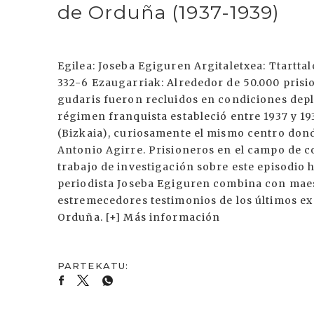
de Orduña (1937-1939)
Egilea: Joseba Egiguren Argitaletxea: Ttartta
332-6 Ezaugarriak: Alrededor de 50.000 prisi
gudaris fueron recluidos en condiciones dep
régimen franquista estableció entre 1937 y 193
(Bizkaia), curiosamente el mismo centro dond
Antonio Agirre. Prisioneros en el campo de c
trabajo de investigación sobre este episodio h
periodista Joseba Egiguren combina con maest
estremecedores testimonios de los últimos e
Orduña. [+] Más información