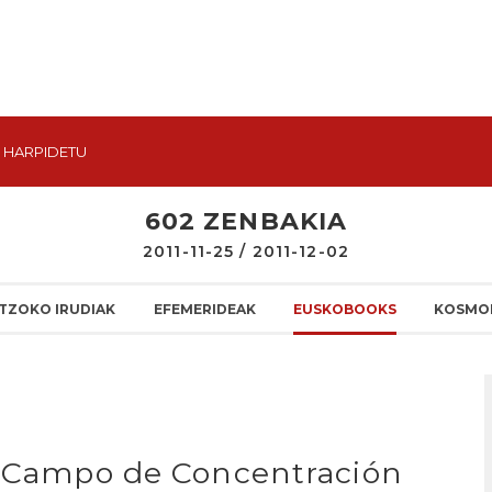
HARPIDETU
602 ZENBAKIA
2011-11-25 / 2011-12-02
TZOKO IRUDIAK
EFEMERIDEAK
EUSKOBOOKS
KOSMO
el Campo de Concentración