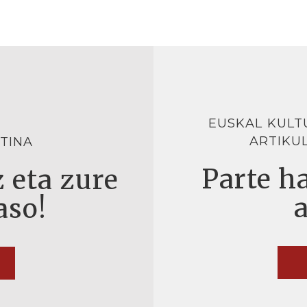
EUSKAL KULT
ARTIKU
TINA
Parte ha
 eta zure
aso!