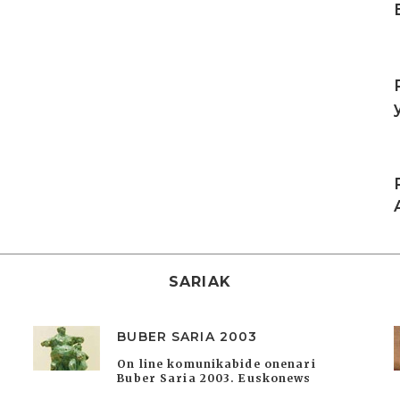
I
I
SARIAK
BUBER SARIA 2003
On line komunikabide onenari
Buber Saria 2003. Euskonews