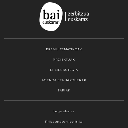
EREMU TEMATIKOAK
PROIEKTUAK
EI LIBURUTEGIA
AGENDA ETA JARDUERAK
SARIAK
Webgune honek cookieak erabiltzen ditu,
Lege oharra
propioak zein hirugarrenenak. Hautatu
Pribatutasun-politika
nabigatzeko nahiago duzun cookie aukera.