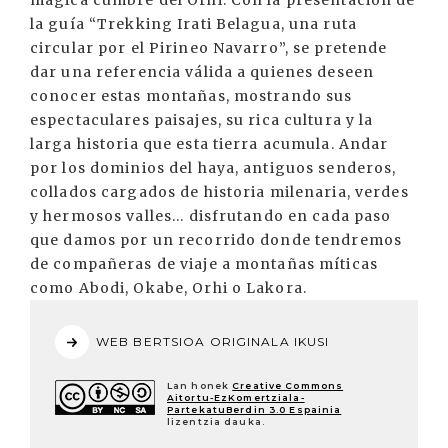
mágica cumbre del Orhi. Con la presentación de
la guía “Trekking Irati Belagua, una ruta
circular por el Pirineo Navarro”, se pretende
dar una referencia válida a quienes deseen
conocer estas montañas, mostrando sus
espectaculares paisajes, su rica cultura y la
larga historia que esta tierra acumula. Andar
por los dominios del haya, antiguos senderos,
collados cargados de historia milenaria, verdes
y hermosos valles... disfrutando en cada paso
que damos por un recorrido donde tendremos
de compañeras de viaje a montañas míticas
como Abodi, Okabe, Orhi o Lakora.
WEB BERTSIOA ORIGINALA IKUSI
Lan honek
Creative Commons
Aitortu-EzKomertziala-
PartekatuBerdin 3.0 Espainia
lizentzia dauka.