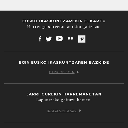
EUSKO IKASKUNTZAREKIN ELKARTU
Hurrengo sareetan aurkitu gaitzazu:
Facebook
Twitter
Youtube
Flickr
Vimeo
EGIN EUSKO IKASKUNTZAREN BAZKIDE
BAZKIDE EGIN
JARRI GUREKIN HARREMANETAN
Laguntzeko gaituzu hemen:
IDATZI GAITZAZU