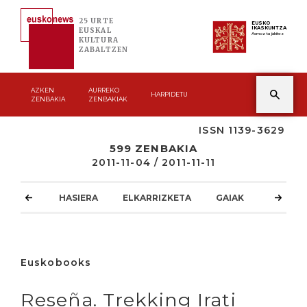
25 URTE
EUSKO
IKASKUNTZA
EUSKAL
Asmoz ta jakitez
KULTURA
ZABALTZEN
AZKEN
AURREKO
HARPIDETU
ZENBAKIA
ZENBAKIAK
ISSN 1139-3629
599 ZENBAKIA
2011-11-04 / 2011-11-11
HASIERA
ELKARRIZKETA
GAIAK
ATZOKO
Euskobooks
Reseña. Trekking Irati