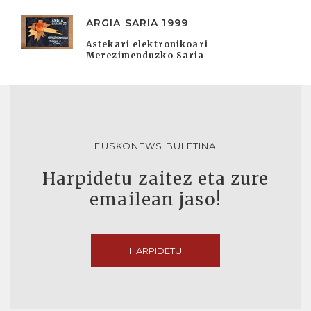
ARGIA SARIA 1999
Astekari elektronikoari
Merezimenduzko Saria
EUSKONEWS BULETINA
Harpidetu zaitez eta zure
emailean jaso!
HARPIDETU