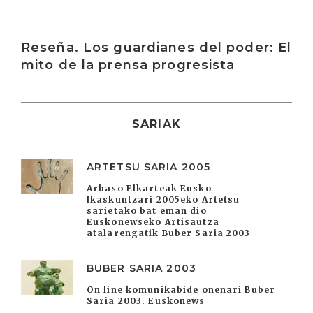
Irakurri
Reseña. Los guardianes del poder: El
mito de la prensa progresista
SARIAK
ARTETSU SARIA 2005
Arbaso Elkarteak Eusko
Ikaskuntzari 2005eko Artetsu
sarietako bat eman dio
Euskonewseko Artisautza
atalarengatik Buber Saria 2003
BUBER SARIA 2003
On line komunikabide onenari Buber
Saria 2003. Euskonews