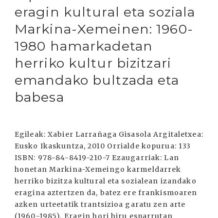
eragin kultural eta soziala
Markina-Xemeinen: 1960-
1980 hamarkadetan
herriko kultur bizitzari
emandako bultzada eta
babesa
Egileak: Xabier Larrañaga Gisasola Argitaletxea:
Eusko Ikaskuntza, 2010 Orrialde kopurua: 133
ISBN: 978-84-8419-210-7 Ezaugarriak: Lan
honetan Markina-Xemeingo karmeldarrek
herriko bizitza kultural eta sozialean izandako
eragina aztertzen da, batez ere frankismoaren
azken urteetatik trantsizioa garatu zen arte
(1960-1985). Eragin hori hiru esparrutan