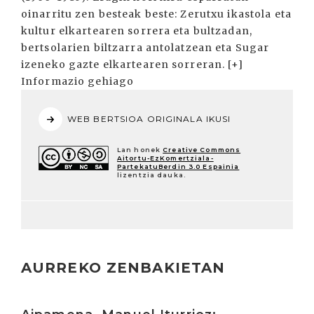
oinarritu zen besteak beste: Zerutxu ikastola eta
kultur elkartearen sorrera eta bultzadan,
bertsolarien biltzarra antolatzean eta Sugar
izeneko gazte elkartearen sorreran. [+]
Informazio gehiago
WEB BERTSIOA ORIGINALA IKUSI
Lan honek
Creative Commons
Aitortu-EzKomertziala-
PartekatuBerdin 3.0 Espainia
lizentzia dauka.
AURREKO ZENBAKIETAN
Irakurri