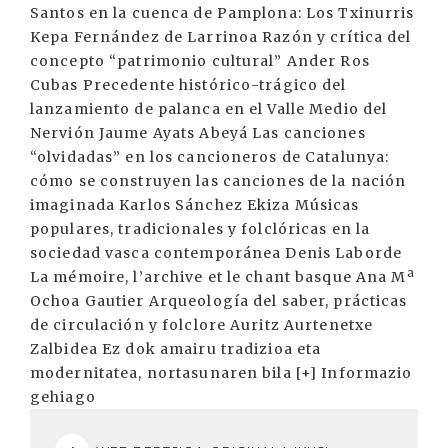
Santos en la cuenca de Pamplona: Los Txinurris
Kepa Fernández de Larrinoa Razón y crítica del
concepto “patrimonio cultural” Ander Ros
Cubas Precedente histórico-trágico del
lanzamiento de palanca en el Valle Medio del
Nervión Jaume Ayats Abeyá Las canciones
“olvidadas” en los cancioneros de Catalunya:
cómo se construyen las canciones de la nación
imaginada Karlos Sánchez Ekiza Músicas
populares, tradicionales y folclóricas en la
sociedad vasca contemporánea Denis Laborde
La mémoire, l’archive et le chant basque Ana Mª
Ochoa Gautier Arqueología del saber, prácticas
de circulación y folclore Auritz Aurtenetxe
Zalbidea Ez dok amairu tradizioa eta
modernitatea, nortasunaren bila [+] Informazio
gehiago