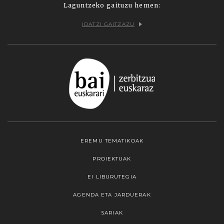
Laguntzeko gaituzu hemen:
IDATZI GAITZAZU
EREMU TEMATIKOAK
PROIEKTUAK
EI LIBURUTEGIA
AGENDA ETA JARDUERAK
SARIAK