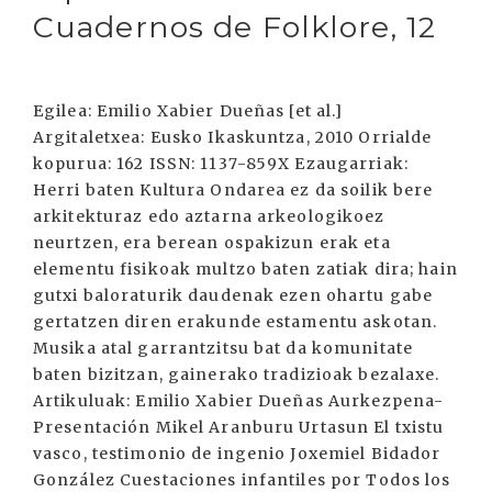
Cuadernos de Folklore, 12
Egilea: Emilio Xabier Dueñas [et al.]
Argitaletxea: Eusko Ikaskuntza, 2010 Orrialde
kopurua: 162 ISSN: 1137-859X Ezaugarriak:
Herri baten Kultura Ondarea ez da soilik bere
arkitekturaz edo aztarna arkeologikoez
neurtzen, era berean ospakizun erak eta
elementu fisikoak multzo baten zatiak dira; hain
gutxi baloraturik daudenak ezen ohartu gabe
gertatzen diren erakunde estamentu askotan.
Musika atal garrantzitsu bat da komunitate
baten bizitzan, gainerako tradizioak bezalaxe.
Artikuluak: Emilio Xabier Dueñas Aurkezpena-
Presentación Mikel Aranburu Urtasun El txistu
vasco, testimonio de ingenio Joxemiel Bidador
González Cuestaciones infantiles por Todos los