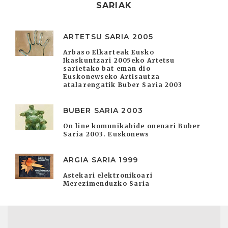
SARIAK
ARTETSU SARIA 2005
Arbaso Elkarteak Eusko
Ikaskuntzari 2005eko Artetsu
sarietako bat eman dio
Euskonewseko Artisautza
atalarengatik Buber Saria 2003
BUBER SARIA 2003
On line komunikabide onenari Buber
Saria 2003. Euskonews
ARGIA SARIA 1999
Astekari elektronikoari
Merezimenduzko Saria