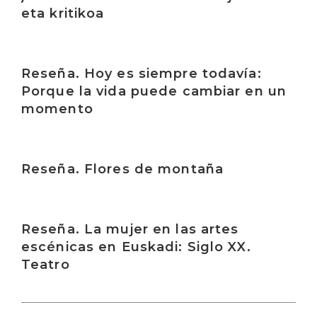
eta kritikoa
Irakurri
Reseña. Hoy es siempre todavía:
Porque la vida puede cambiar en un
momento
Irakurri
Reseña. Flores de montaña
Irakurri
Reseña. La mujer en las artes
escénicas en Euskadi: Siglo XX.
Teatro