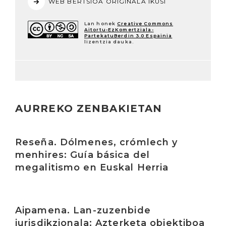
WEB BERTSIOA ORIGINALA IKUSI
Lan honek
Creative Commons
Aitortu-EzKomertziala-
PartekatuBerdin 3.0 Espainia
lizentzia dauka.
AURREKO ZENBAKIETAN
Irakurri
Reseña. Dólmenes, crómlech y
menhires: Guía básica del
megalitismo en Euskal Herria
Irakurri
Aipamena. Lan-zuzenbide
jurisdikzionala: Azterketa objektiboa