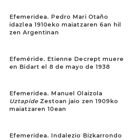
Irakurri
Efemeridea. Pedro Mari Otaño
idazlea 1910eko maiatzaren 6an hil
zen Argentinan
Irakurri
Efeméride. Etienne Decrept muere
en Bidart el 8 de mayo de 1938
Irakurri
Efemeridea. Manuel Olaizola
Uztapide
Zestoan jaio zen 1909ko
maiatzaren 10ean
Irakurri
Efemeridea. Indalezio Bizkarrondo