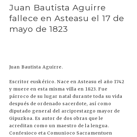
Juan Bautista Aguirre
fallece en Asteasu el 17 de
mayo de 1823
Juan Bautista Aguirre.
Escritor euskérico. Nace en Asteasu el año 1742
y muere en esta misma villa en 1823. Fue
párroco de su lugar natal durante toda su vida
después de ordenado sacerdote, así como
diputado general del arciprestazgo mayor de
Gipuzkoa. Es autor de dos obras que le
acreditan como un maestro de la lengua.
Confesioco eta Comunioco Sacramentuen