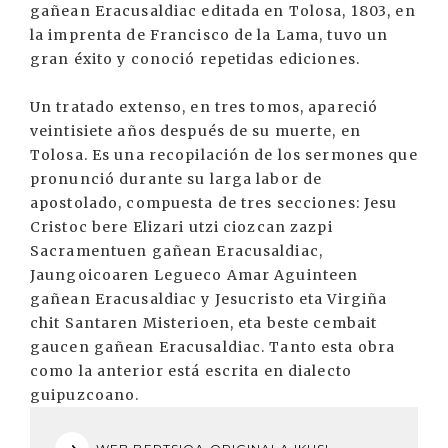
gañean Eracusaldiac editada en Tolosa, 1803, en
la imprenta de Francisco de la Lama, tuvo un
gran éxito y conoció repetidas ediciones.
Un tratado extenso, en tres tomos, apareció
veintisiete años después de su muerte, en
Tolosa. Es una recopilación de los sermones que
pronunció durante su larga labor de
apostolado, compuesta de tres secciones: Jesu
Cristoc bere Elizari utzi ciozcan zazpi
Sacramentuen gañean Eracusaldiac,
Jaungoicoaren Legueco Amar Aguinteen
gañean Eracusaldiac y Jesucristo eta Virgiña
chit Santaren Misterioen, eta beste cembait
gaucen gañean Eracusaldiac. Tanto esta obra
como la anterior está escrita en dialecto
guipuzcoano.