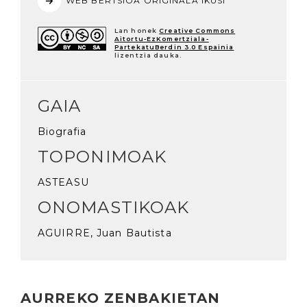
WEB BERTSIOA ORIGINALA IKUSI
Lan honek
Creative Commons
Aitortu-EzKomertziala-
PartekatuBerdin 3.0 Espainia
lizentzia dauka.
GAIA
Biografia
TOPONIMOAK
ASTEASU
ONOMASTIKOAK
AGUIRRE, Juan Bautista
AURREKO ZENBAKIETAN