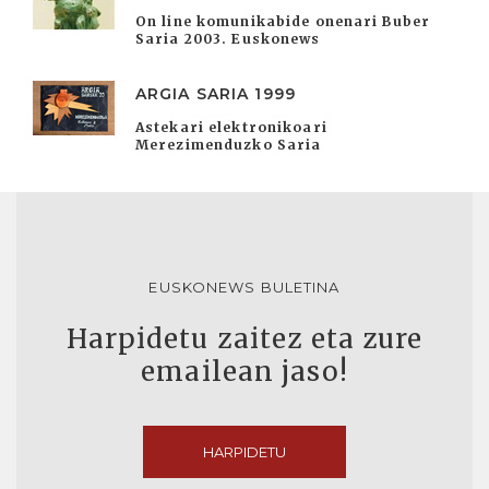
On line komunikabide onenari Buber
Saria 2003. Euskonews
ARGIA SARIA 1999
Astekari elektronikoari
Merezimenduzko Saria
EUSKONEWS BULETINA
Harpidetu zaitez eta zure
emailean jaso!
HARPIDETU