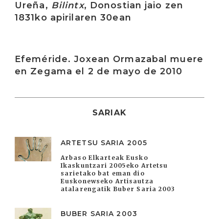
Ureña,
Bilintx
, Donostian jaio zen
1831ko apirilaren 30ean
Irakurri
Efeméride. Joxean Ormazabal muere
en Zegama el 2 de mayo de 2010
SARIAK
ARTETSU SARIA 2005
Arbaso Elkarteak Eusko
Ikaskuntzari 2005eko Artetsu
sarietako bat eman dio
Euskonewseko Artisautza
atalarengatik Buber Saria 2003
BUBER SARIA 2003