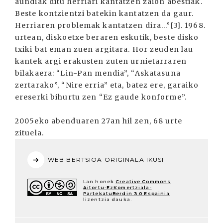
aundiak ditu herriari kantatzen zaion abestiak.
Beste kontzientzi batekin kantatzen da gaur.
Herriaren problemak kantatzen dira...”[3]. 1968.
urtean, diskoetxe beraren eskutik, beste disko
txiki bat eman zuen argitara. Hor zeuden lau
kantek argi erakusten zuten urnietarraren
bilakaera: “Lin-Pan mendia”, “Askatasuna
zertarako”, “Nire erria” eta, batez ere, garaiko
ereserki bihurtu zen “Ez gaude konforme”.
2005eko abenduaren 27an hil zen, 68 urte
zituela.
WEB BERTSIOA ORIGINALA IKUSI
Lan honek
Creative Commons
Aitortu-EzKomertziala-
PartekatuBerdin 3.0 Espainia
lizentzia dauka.