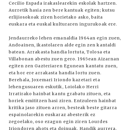
Cecilio Espada irakaslearekin eskolak hartzen.
Aurretik hasia zen bere kantuak egiten; kutsu
erlijiosokoak ziren horietako asko, baita
euskara eta euskal kulturaren ingurukoak ere.
Jendaurreko lehen emanaldia 1964an egin zuen,
Andoainen, ikastolaren alde egin zen kantaldi
batean. Arrakasta handia lortuta, Tolosa eta
Villabonan abestu zuen gero. 1965ean Aizarnan
egiten zen Gazteriaren Egunean kantatu zuen,
eta hor ere arrakasta handia lortu zuen.
Berehala, Joxemari Iriondo kazetari eta
lehengusuaren eskutik, Loiolako Herri
Irratirako hainbat kantu grabatu zituen, eta
horiek emititzen hasi ziren. Entzuleen hainbat
kritika jaso zituen arren, besteak beste gitarra
espainolarekin euskaraz abesterik ez
zegoelako, oso ezagun egin ziren Lourdes
Iriondoren ahots eta doinuak. Handik aurrera,