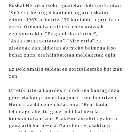
Euskal Herriko txoko guztietan ibili zen kantari.
1965ean, berrogei kantaldi inguru eskaini
zituen. 1967an, berriz, 170 kantaldi inguru izan
ziren. Orduan izan zituen lehen arazoak
zentsurarekin. “Ez gaude konforme”,
“Askatasuna zertarako”, “Nire erria” eta
gisakoak kantaldietan abesteko baimena jaso
behar zuen, eta hainbatetan moldaketak egin.
Ez Dok Amairu taldearen sortzaileetako bat izan
zen.
Urtetik urtera Lourdes Iriondoren kantagintza
gero eta konprometituagoa ari zen bihurtzen.
Honela azaldu zuen bilakaera: “Bear bada,
lehenago abestia gauz polit bat bezela
konsideratzen zen. Esakizun aundirik gabeko
gauz ariñ bat bezela. Gaur berriz, esakizun