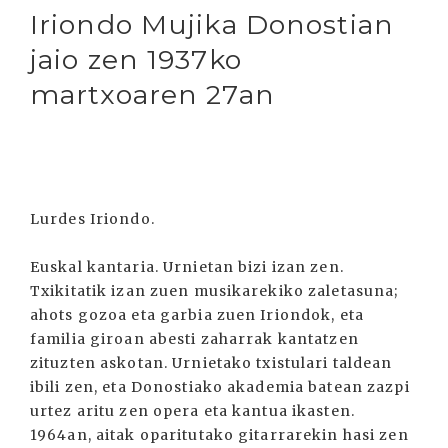
Iriondo Mujika Donostian
jaio zen 1937ko
martxoaren 27an
Lurdes Iriondo.
Euskal kantaria. Urnietan bizi izan zen.
Txikitatik izan zuen musikarekiko zaletasuna;
ahots gozoa eta garbia zuen Iriondok, eta
familia giroan abesti zaharrak kantatzen
zituzten askotan. Urnietako txistulari taldean
ibili zen, eta Donostiako akademia batean zazpi
urtez aritu zen opera eta kantua ikasten.
1964an, aitak oparitutako gitarrarekin hasi zen