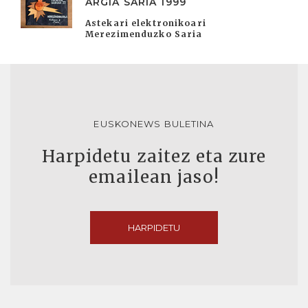
ARGIA SARIA 1999
Astekari elektronikoari
Merezimenduzko Saria
EUSKONEWS BULETINA
Harpidetu zaitez eta zure
emailean jaso!
HARPIDETU