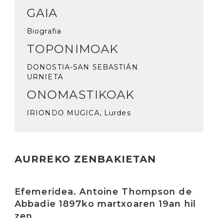
GAIA
Biografia
TOPONIMOAK
DONOSTIA-SAN SEBASTIÁN
URNIETA
ONOMASTIKOAK
IRIONDO MUGICA, Lurdes
AURREKO ZENBAKIETAN
Irakurri
Efemeridea. Antoine Thompson de
Abbadie 1897ko martxoaren 19an hil
zen