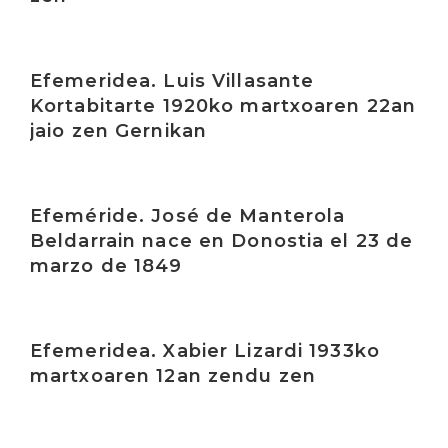
Irakurri
Efemeridea. Luis Villasante
Kortabitarte 1920ko martxoaren 22an
jaio zen Gernikan
Irakurri
Efeméride. José de Manterola
Beldarrain nace en Donostia el 23 de
marzo de 1849
Irakurri
Efemeridea. Xabier Lizardi 1933ko
martxoaren 12an zendu zen
Irakurri