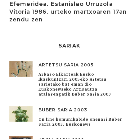
Efemeridea. Estanislao Urruzola
Vitoria 1986. urteko martxoaren 17an
zendu zen
SARIAK
ARTETSU SARIA 2005
Arbaso Elkarteak Eusko
Ikaskuntzari 2005eko Artetsu
sarietako bat eman dio
Euskonewseko Artisautza
atalarengatik Buber Saria 2003
BUBER SARIA 2003
On line komunikabide onenari Buber
Saria 2003. Euskonews