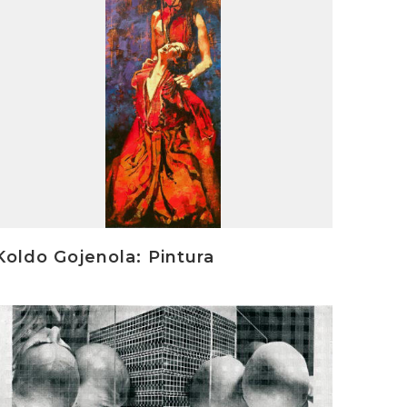
Koldo Gojenola: Pintura
rakurri