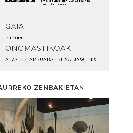
PartekatuBerdin 3.0 Espainia
lizentzia dauka.
GAIA
Pintura
ONOMASTIKOAK
ÁLVAREZ ARRUABARRENA, José Luis
AURREKO ZENBAKIETAN
rakurri