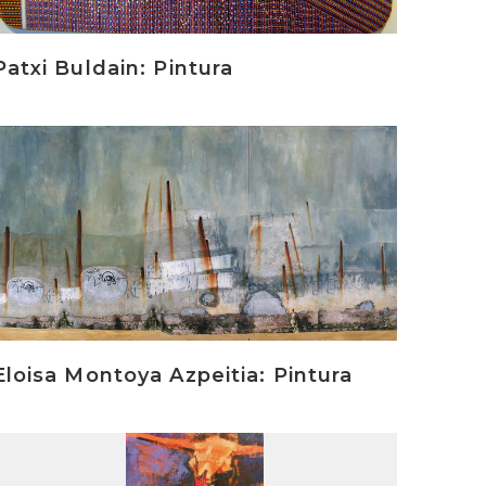
Patxi Buldain: Pintura
rakurri
Eloisa Montoya Azpeitia: Pintura
rakurri