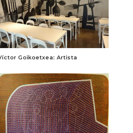
Víctor Goikoetxea: Artista
rakurri