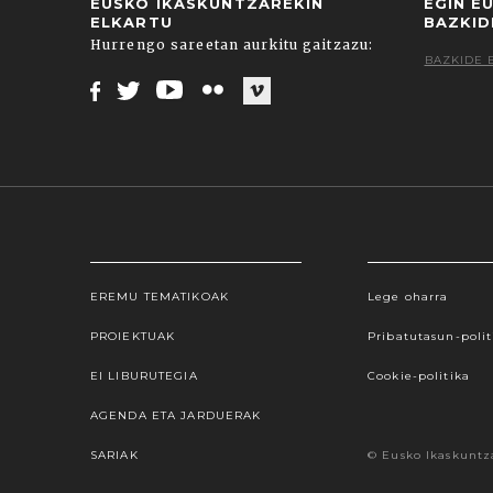
EUSKO IKASKUNTZAREKIN
EGIN E
ELKARTU
BAZKID
Hurrengo sareetan aurkitu gaitzazu:
BAZKIDE 
Facebook
Twitter
Youtube
Flickr
Vimeo
EREMU TEMATIKOAK
Lege oharra
Webgune honek cookieak erabiltzen ditu, propioa
hauta dezakezu. Cookie batzuk blokeatu nahi badit
PROIEKTUAK
Pribatutasun-polit
gure cookie politika onartzen duz
EI LIBURUTEGIA
Cookie-politika
AGENDA ETA JARDUERAK
SARIAK
© Eusko Ikaskuntz