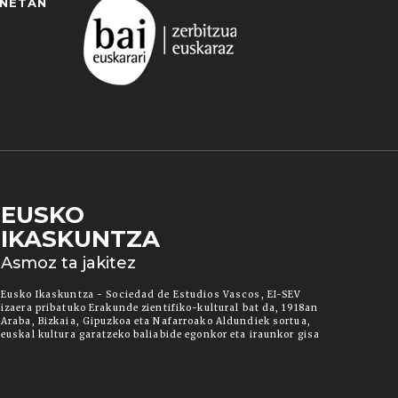
ANETAN
EUSKO
IKASKUNTZA
 duzun cookie aukera. Guztiz desaktibatzea ere
Asmoz ta jakitez
ut" botoia sakatuz gero, aipatutako cookieak eta
ura informazio gehiago lortzeko.
Eusko Ikaskuntza - Sociedad de Estudios Vascos, EI-SEV
izaera pribatuko Erakunde zientifiko-kultural bat da, 1918an
Araba, Bizkaia, Gipuzkoa eta Nafarroako Aldundiek sortua,
euskal kultura garatzeko baliabide egonkor eta iraunkor gisa