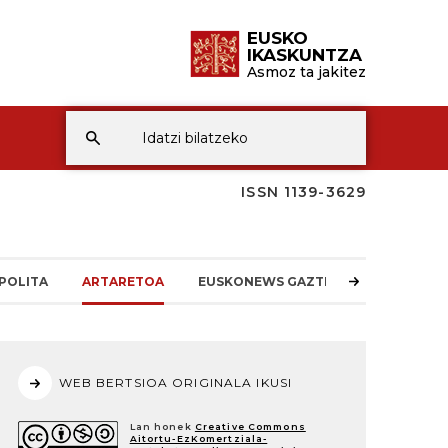
EUSKO
IKASKUNTZA
Asmoz ta jakitez
ISSN 1139-3629
POLITA
ARTARETOA
EUSKONEWS GAZTEA
WEB BERTSIOA ORIGINALA IKUSI
Lan honek
Creative Commons
Aitortu-EzKomertziala-