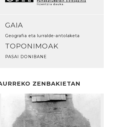
PartekatuBerdin 3.0 Espainia
lizentzia dauka.
GAIA
Geografia eta lurralde-antolaketa
TOPONIMOAK
PASAI DONIBANE
AURREKO ZENBAKIETAN
rakurri