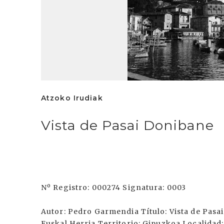
Atzoko Irudiak
Vista de Pasai Donibane
Nº Registro: 000274 Signatura: 0003
Autor: Pedro Garmendia Título: Vista de Pasa
Euskal Herria Territorio: Gipuzkoa Localidad