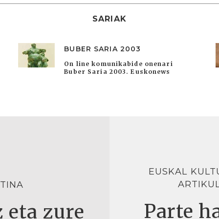
SARIAK
BUBER SARIA 2003
On line komunikabide onenari
Buber Saria 2003. Euskonews
EUSKAL KULT
ARTIKU
TINA
Parte ha
 eta zure