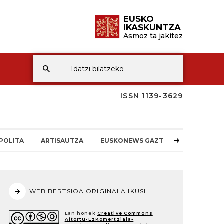
EUSKO
IKASKUNTZA
Asmoz ta jakitez
ISSN 1139-3629
POLITA
ARTISAUTZA
EUSKONEWS GAZTEA
WEB BERTSIOA ORIGINALA IKUSI
Lan honek
Creative Commons
Aitortu-EzKomertziala-