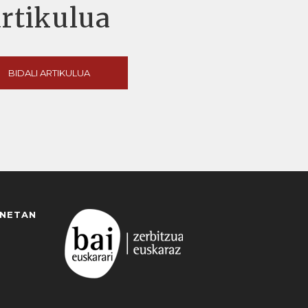
artikulua
BIDALI ARTIKULUA
ANETAN