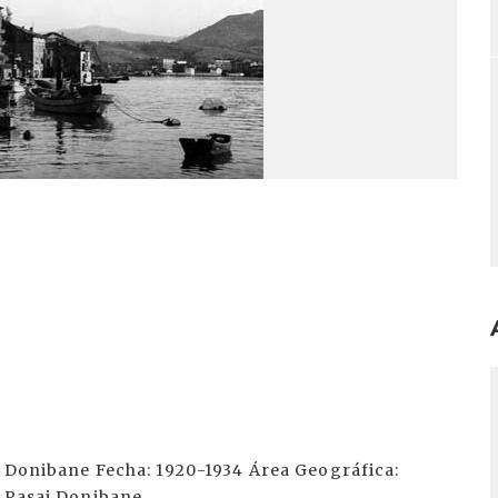
I
i Donibane Fecha: 1920-1934 Área Geográfica:
: Pasai Donibane