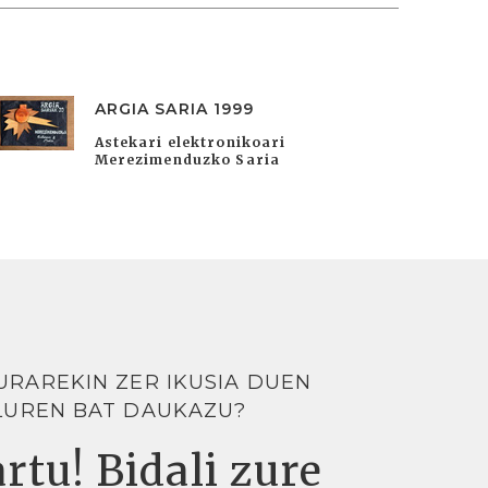
ARGIA SARIA 1999
Astekari elektronikoari
Merezimenduzko Saria
URAREKIN ZER IKUSIA DUEN
LUREN BAT DAUKAZU?
rtu! Bidali zure