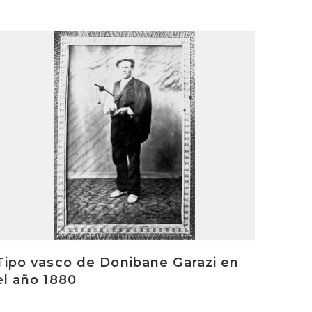
rakurri
Tipo vasco de Donibane Garazi en
el año 1880