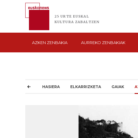
25 URTE
EUSKAL
KULTURA
ZABALTZEN
AZKEN
ZENBAKIA
AURREKO
ZENBAKIAK
HASIERA
ELKARRIZKETA
GAIAK
A