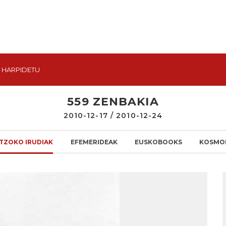
HARPIDETU
559 ZENBAKIA
2010-12-17 / 2010-12-24
TZOKO IRUDIAK
EFEMERIDEAK
EUSKOBOOKS
KOSMO