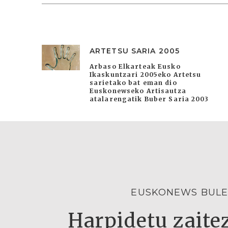
ARTETSU SARIA 2005
Arbaso Elkarteak Eusko
Ikaskuntzari 2005eko Artetsu
sarietako bat eman dio
Euskonewseko Artisautza
atalarengatik Buber Saria 2003
EUSKONEWS BULE
Harpidetu zaitez