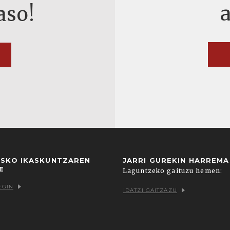
aso!
USKO IKASKUNTZAREN
JARRI GUREKIN HARREM
E
Laguntzeko gaituzu hemen:
EGIN
IDATZI GAITZAZU