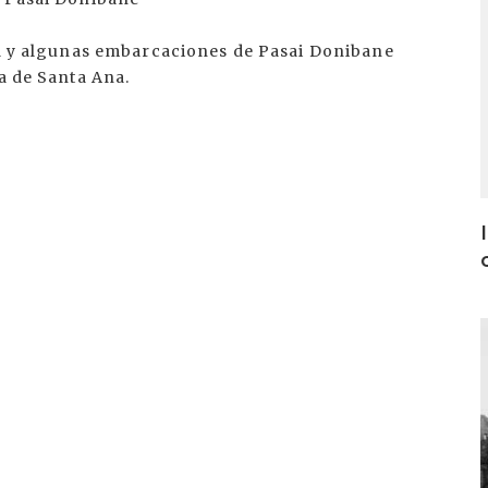
dad y algunas embarcaciones de Pasai Donibane
a de Santa Ana.
I