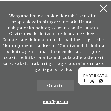
ezezaguna zen euskaldunen artean
AGUIRRE SORONDO, Juan
Webgune honek cookieak erabiltzen ditu,
propioak zein hirugarrenenak. Hautatu
Irakurri
nabigatzeko nahiago duzun cookie aukera.
Guztiz desaktibatzea ere hauta dezakezu.
Cookie batzuk blokeatu nahi badituzu, egin klik
"konfigurazioa" aukeran. "Onartzen dut" botoia
sakatuz gero, aipatutako cookieak eta gure
cookie politika onartzen duzula adierazten ari
zara. Sakatu
Irakurri gehiago
lotura informazio
gehiago lortzeko.
Juan Jose Agirre. Lazkaoko
Artxiboaren sortzailea: Artxibo lanari
Onartu
ekin aurreko nire senak esaten zidan
esfortzuak merezi izango zuela
Konfiguratu
VELEZ DE MENDIZABAL AZKARRAGA, Josemari