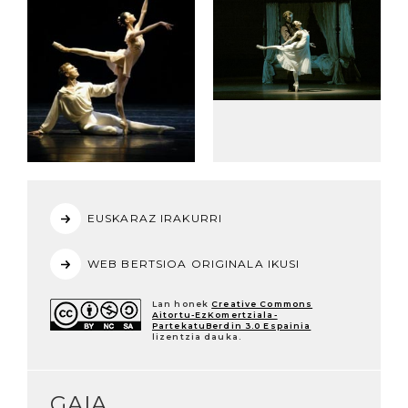
EUSKARAZ IRAKURRI
WEB BERTSIOA ORIGINALA IKUSI
Lan honek
Creative Commons
Aitortu-EzKomertziala-
PartekatuBerdin 3.0 Espainia
lizentzia dauka.
GAIA