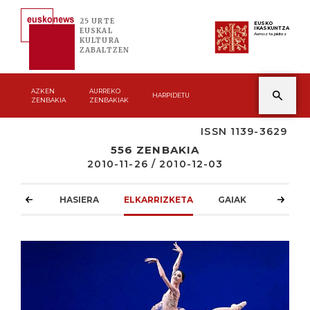
25 URTE
EUSKO
IKASKUNTZA
EUSKAL
Asmoz ta jakitez
KULTURA
ZABALTZEN
AZKEN
AURREKO
HARPIDETU
ZENBAKIA
ZENBAKIAK
ISSN 1139-3629
556 ZENBAKIA
2010-11-26 / 2010-12-03
HASIERA
ELKARRIZKETA
GAIAK
ATZOKO