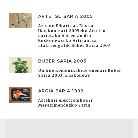
ARTETSU SARIA 2005
Arbaso Elkarteak Eusko
Ikaskuntzari 2005eko Artetsu
sarietako bat eman dio
Euskonewseko Artisautza
atalarengatik Buber Saria 2003
BUBER SARIA 2003
On line komunikabide onenari Buber
Saria 2003. Euskonews
ARGIA SARIA 1999
Astekari elektronikoari
Merezimenduzko Saria