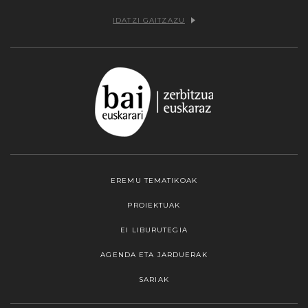
IDATZI GAITZAZU
EREMU TEMATIKOAK
PROIEKTUAK
EI LIBURUTEGIA
AGENDA ETA JARDUERAK
SARIAK