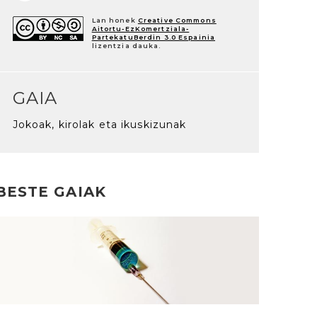
Lan honek
Creative Commons
Aitortu-EzKomertziala-
PartekatuBerdin 3.0 Espainia
lizentzia dauka.
GAIA
Jokoak, kirolak eta ikuskizunak
BESTE GAIAK
rakurri