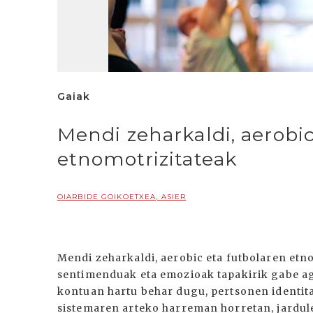
Gaiak
Mendi zeharkaldi, aerobic
etnomotrizitateak
OIARBIDE GOIKOETXEA, ASIER
Mendi zeharkaldi, aerobic eta futbolaren etn
sentimenduak eta emozioak tapakirik gabe ag
kontuan hartu behar dugu, pertsonen identita
sistemaren arteko harreman horretan, jardul