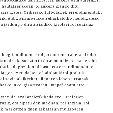
ean kokatuko da, hiritarren aukera dela adieraziz.
 hautatzerakoan, bi aukera izango ditu:
laria izatea. Ordiziako futbolariek errendimenduko
arik. Aldiz Pirinioetako zeharkaldiko mendizaleak
a jardungo dira aisialdiko kirolari rol sozialaz
ak egiten dituen kirol jardueren arabera kirolari
an hiru kasu aztertu dira: mendizale eta aerobic
rolariei dagozkien bi kasu; eta errendimenduko
dia geratzen da beste hainbat kirol praktika
ol sozialak ikerketa ildoaren lehen urratsak
eharko luke, gizartearen “mapa” osatu arte.
en da, azal azaletik bada ere. Kirolarien
raziz, eta aipatu den moduan, rol soziala, rol
mak markatzen duen askatasun multzoaren