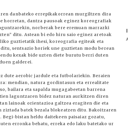
en danbateko errepikakorrean murgiltzen dira
e horretan, dantza pausoak eginez koreografiak
n laguntzarekin, norberak bere eremuan marrazki
ten” ditu. Astean bi edo hiru saio eginez aretoak
iko guztietatik ihesi, koreografia egiteak eta
 ditu, sentsazio horiek une guztietan modu berean
endu kexak bide uzten diete burutu berri duten
duen galderei.
ez dute aerobic jardule eta futbolariekin. Beraien
ra: mendian, natura gordintasun eta errealitate
so, bailara eta sapalda mugagabeetan barrena
ztien laguntzaren bidez naturan aurkitzen diren
an lainoak orientazioa galtzea eragiten die eta
 ziztada batek bezala blokeatzen ditu. Bakoitzaren
. Begi-bistan heldu daitekeen paisaiaz gozatu,
uten erronka behatu, erreka edo laku batetako ur