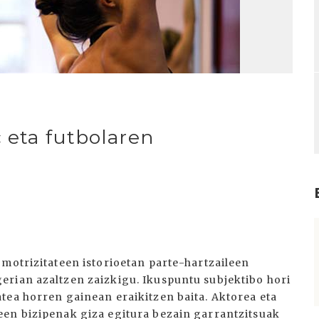
 eta futbolaren
I
omotrizitateen istorioetan parte-hartzaileen
erian azaltzen zaizkigu. Ikuspuntu subjektibo hori
tea horren gainean eraikitzen baita. Aktorea eta
een bizipenak giza egitura bezain garrantzitsuak