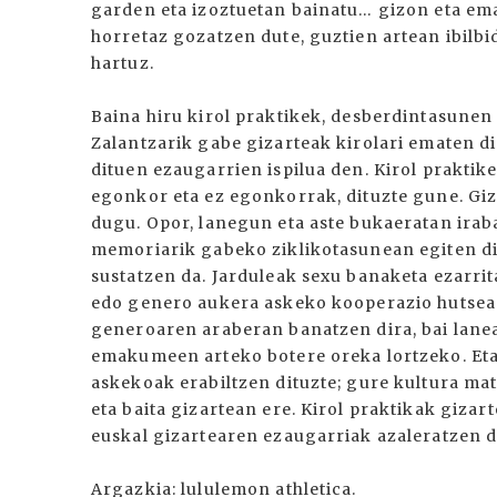
garden eta izoztuetan bainatu… gizon eta em
horretaz gozatzen dute, guztien artean ibil
hartuz.
Baina hiru kirol praktikek, desberdintasunen 
Zalantzarik gabe gizarteak kirolari ematen di
dituen ezaugarrien ispilua den. Kirol praktike
egonkor eta ez egonkorrak, dituzte gune. Gi
dugu. Opor, lanegun eta aste bukaeratan irab
memoriarik gabeko ziklikotasunean egiten dir
sustatzen da. Jarduleak sexu banaketa ezarr
edo genero aukera askeko kooperazio hutsea
generoaren araberan banatzen dira, bai lanean
emakumeen arteko botere oreka lortzeko. Et
askekoak erabiltzen dituzte; gure kultura ma
eta baita gizartean ere. Kirol praktikak gizart
euskal gizartearen ezaugarriak azaleratzen dir
Argazkia: lululemon athletica.