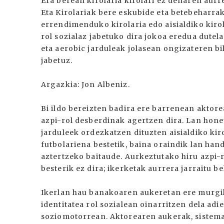
Era berean kirolaria kirolari ez denaren aurr
Eta Kirolariak bere eskubide eta betebeharrak
errendimenduko kirolaria edo aisialdiko kiro
rol sozialaz jabetuko dira jokoa eredua dutel
eta aerobic jarduleak jolasean ongizateren bil
jabetuz.
Argazkia: Jon Albeniz.
Bi ildo bereizten badira ere barrenean aktore
azpi-rol desberdinak agertzen dira. Lan honet
jarduleek ordezkatzen dituzten aisialdiko ki
futbolariena bestetik, baina oraindik lan han
aztertzeko baitaude. Aurkeztutako hiru azpi-r
besterik ez dira; ikerketak aurrera jarraitu b
Ikerlan hau banakoaren aukeretan ere murgiltz
identitatea rol sozialean oinarritzen dela adie
soziomotorrean. Aktorearen aukerak, siste