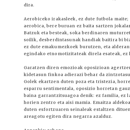
dira.
Aerobiceko irakasleek, ez dute futbola maite; 
aerobica, bere buruan ez baita sartzen jokala
Batzuk eta besteak, soka berdinaren muturret
soilik, desberdintasunak handiak baitira bi b
ez dute emakumezkoek burutzen, eta alderantz
egindako etnomotizitateak direla esateak, ez 
Garatzen diren emozioak oposizioan agertzen
kidetasun finkoa adierazi behar da zintzotas
Golek ekartzen duten poza eta tristezia, hor
esparru sentimentala, oposizio horretan gauz
baina garrantzitsuagoa denik: ez familia, ez 
horien zentro eta aisi mamia. Emaitza aldeko
duten esfortzuaren seinaleak estaltzen ditue
areagotu egiten dira negarra azalduz.