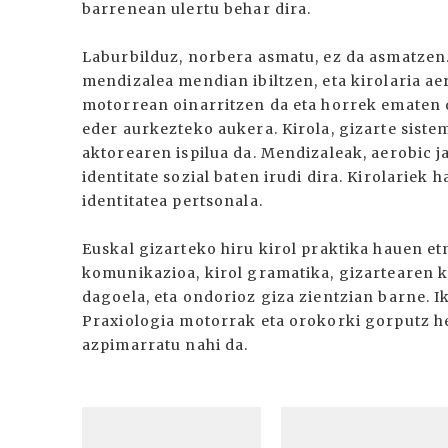
barrenean ulertu behar dira.
Laburbilduz, norbera asmatu, ez da asmatzen. 
mendizalea mendian ibiltzen, eta kirolaria aer
motorrean oinarritzen da eta horrek ematen d
eder aurkezteko aukera. Kirola, gizarte siste
aktorearen ispilua da. Mendizaleak, aerobic j
identitate sozial baten irudi dira. Kirolariek 
identitatea pertsonala.
Euskal gizarteko hiru kirol praktika hauen et
komunikazioa, kirol gramatika, gizartearen 
dagoela, eta ondorioz giza zientzian barne. I
Praxiologia motorrak eta orokorki gorputz h
azpimarratu nahi da.