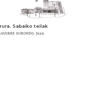
Irura. Sabaiko teilak
AGUIRRE SORONDO, Juan