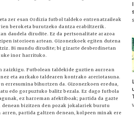
eta zer esan Ordizia futbol taldeko entrenatzaileak
rien beroketa burutzeko dantza erabiltzerik.
an daudela dirudite. Ez da pertsonalitate arazoa
I
izipen istorioen artean. Gizonezkoek egiten dutena
iz. Bi mundu dirudite; bi gizarte desberdinetan
luke inor harrituko.
 zaizkigu. Futbolean taldekide guztien aurrean
unez eta aurkako taldearen kontrako areriotasuna.
ren erresumina bihurtzen da. Gizonezkoen eredua,
atu edo gorpuztuko balitz bezala. Ez dago futbola
lagunak, ez harreman afektiboak; partida da gazte
a denean bizitzen den pozak jokalariek burutu
n arren, partida galtzen denean, kolpeen minak ere
I