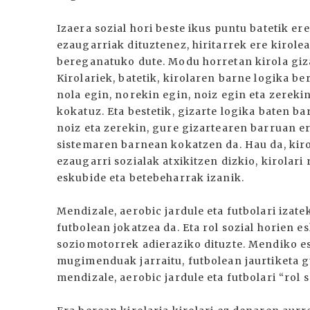
Izaera sozial hori beste ikus puntu batetik er
ezaugarriak dituztenez, hiritarrek ere kirole
bereganatuko dute. Modu horretan kirola giz
Kirolariek, batetik, kirolaren barne logika b
nola egin, norekin egin, noiz egin eta zereki
kokatuz. Eta bestetik, gizarte logika baten ba
noiz eta zerekin, gure gizartearen barruan er
sistemaren barnean kokatzen da. Hau da, kiro
ezaugarri sozialak atxikitzen dizkio, kirolari 
eskubide eta betebeharrak izanik.
Mendizale, aerobic jardule eta futbolari izat
futbolean jokatzea da. Eta rol sozial horien e
soziomotorrek adieraziko dituzte. Mendiko e
mugimenduak jarraitu, futbolean jaurtiketa 
mendizale, aerobic jardule eta futbolari “rol