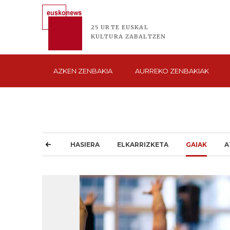
25 URTE
EUSKAL
KULTURA
ZABALTZEN
AZKEN
ZENBAKIA
AURREKO
ZENBAKIAK
HASIERA
ELKARRIZKETA
GAIAK
A