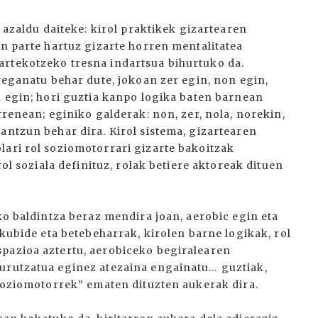
e azaldu daiteke: kirol praktikek gizartearen
an parte hartuz gizarte horren mentalitatea
artekotzeko tresna indartsua bihurtuko da.
ereganatu behar dute, jokoan zer egin, non egin,
n egin; hori guztia kanpo logika baten barnean
rrenean; eginiko galderak: non, zer, nola, norekin,
antzun behar dira. Kirol sistema, gizartearen
lari rol soziomotorrari gizarte bakoitzak
rol soziala definituz, rolak betiere aktoreak dituen
eko baldintza beraz mendira joan, aerobic egin eta
skubide eta betebeharrak, kirolen barne logikak, rol
spazioa aztertu, aerobiceko begiralearen
gurutzatua eginez atezaina engainatu… guztiak,
 soziomotorrek” ematen dituzten aukerak dira.