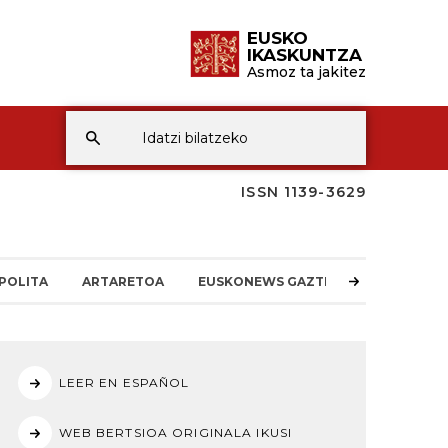
EUSKO
IKASKUNTZA
Asmoz ta jakitez
ISSN 1139-3629
POLITA
ARTARETOA
EUSKONEWS GAZTEA
LEER EN ESPAÑOL
WEB BERTSIOA ORIGINALA IKUSI