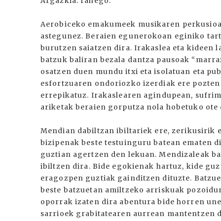
Argazkia: rahego.
Aerobiceko emakumeek musikaren perkusioar
astegunez. Beraien egunerokoan eginiko tart
burutzen saiatzen dira. Irakaslea eta kidee
batzuk baliran bezala dantza pausoak “marraz
osatzen duen mundu itxi eta isolatuan eta publ
esfortzuaren ondoriozko izerdiak ere pozten
errepikatuz. Irakaslearen agindupean, sufrim
ariketak beraien gorputza nola hobetuko ote 
Mendian dabiltzan ibiltariek ere, zerikusirik 
bizipenak beste testuinguru batean ematen di
guztian agertzen den lekuan. Mendizaleak ba
ibiltzen dira. Bide egokienak hartuz, kide gu
eragozpen guztiak gainditzen dituzte. Batzuet
beste batzuetan amiltzeko arriskuak pozoidun
oporrak izaten dira abentura bide horren une
sarrioek grabitatearen aurrean mantentzen d