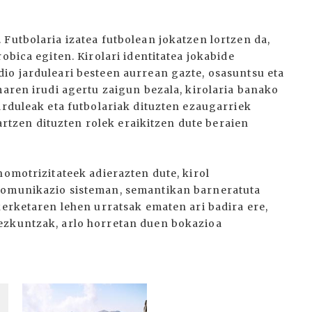
Futbolaria izatea futbolean jokatzen lortzen da,
obica egiten. Kirolari identitatea jokabide
io jarduleari besteen aurrean gazte, osasuntsu eta
maren irudi agertu zaigun bezala, kirolaria banako
arduleak eta futbolariak dituzten ezaugarriek
hartzen dituzten rolek eraikitzen dute beraien
nomotrizitateek adierazten dute, kirol
komunikazio sisteman, semantikan barneratuta
kerketaren lehen urratsak ematen ari badira ere,
ezkuntzak, arlo horretan duen bokazioa