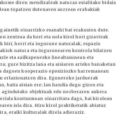
akume diren mendizaleak naturaz estalitako bidaia
bidean topatzen dutenaren aurrean erabakiak
gainetik oinarrizko esanahi bat erakusten dute.
on zentzua da hori eta nola kirol hori gizarteak
k hiri, herri eta ingurune naturalak, espazio
zakiok natura eta ingurunearen kontrola bilatzen
azle eta sailkapenezko linealtasunean eta
a; gure bizitza lana eta aisiaren arteko banaketan
ita dagoen kooperazio oposiziozko harremanean
n erlazionatzen dira. Eguneroko jarduerak
, baita aisian ere; lan handia dugu gizon eta
a agindutako objektuak edo norberaren aukera
teriala kontsumoan oinarrituta dago, bai kirolean
earen isla dira. Hiru kirol praktiketatik abiatuz
a, eraiki kulturalak direla adieraziz.