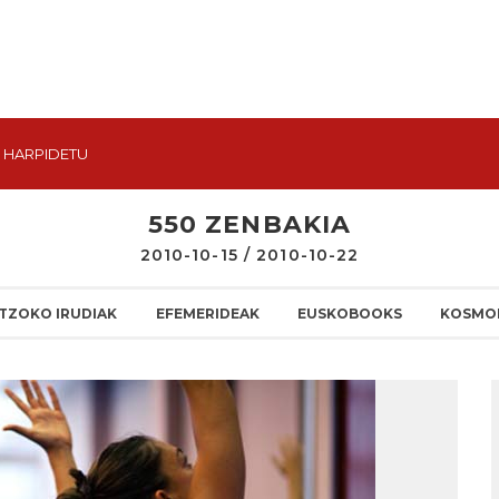
HARPIDETU
550 ZENBAKIA
2010-10-15 / 2010-10-22
TZOKO IRUDIAK
EFEMERIDEAK
EUSKOBOOKS
KOSMO