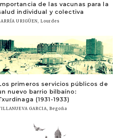
Importancia de las vacunas para la
salud individual y colectiva
SARRÍA URIGÜEN, Lourdes
rakurri
Los primeros servicios públicos de
un nuevo barrio bilbaíno:
Txurdinaga (1931-1933)
VILLANUEVA GARCIA, Begoña
rakurri