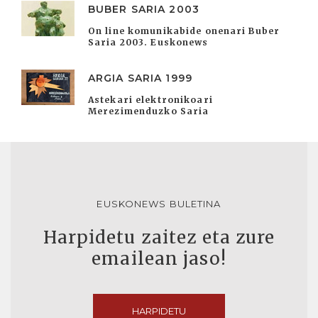
BUBER SARIA 2003
On line komunikabide onenari Buber
Saria 2003. Euskonews
ARGIA SARIA 1999
Astekari elektronikoari
Merezimenduzko Saria
EUSKONEWS BULETINA
Harpidetu zaitez eta zure
emailean jaso!
HARPIDETU