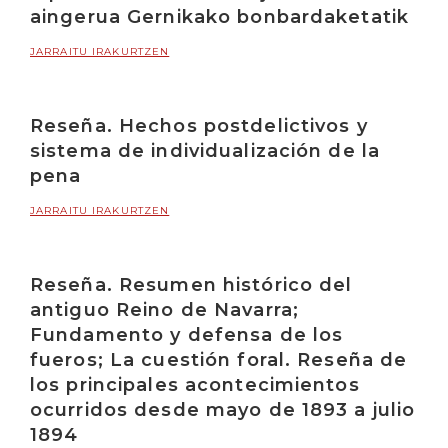
aingerua Gernikako bonbardaketatik
JARRAITU IRAKURTZEN
Reseña. Hechos postdelictivos y
sistema de individualización de la
pena
JARRAITU IRAKURTZEN
Reseña. Resumen histórico del
antiguo Reino de Navarra;
Fundamento y defensa de los
fueros; La cuestión foral. Reseña de
los principales acontecimientos
ocurridos desde mayo de 1893 a julio
1894