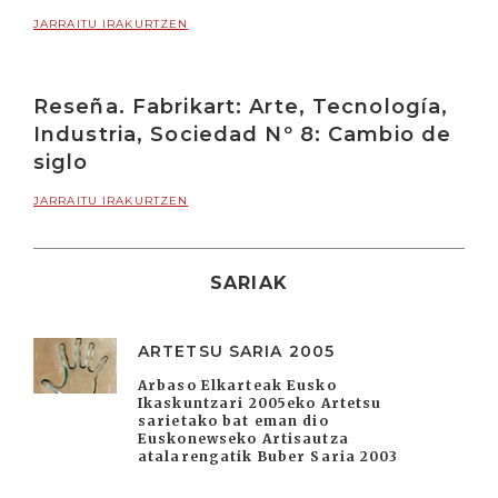
JARRAITU IRAKURTZEN
Reseña. Fabrikart: Arte, Tecnología,
Industria, Sociedad Nº 8: Cambio de
siglo
JARRAITU IRAKURTZEN
SARIAK
ARTETSU SARIA 2005
Arbaso Elkarteak Eusko
Ikaskuntzari 2005eko Artetsu
sarietako bat eman dio
Euskonewseko Artisautza
atalarengatik Buber Saria 2003