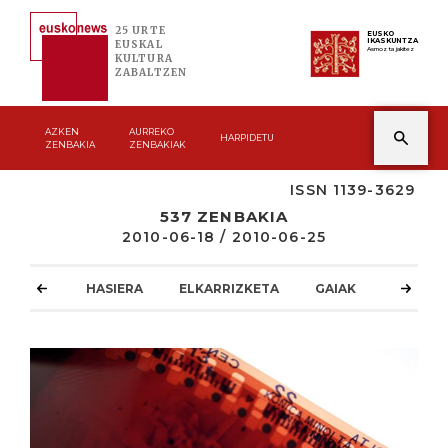
25 URTE
EUSKO
IKASKUNTZA
EUSKAL
Asmoz ta jakitez
KULTURA
ZABALTZEN
AZKEN
AURREKO
HARPIDETU
ZENBAKIA
ZENBAKIAK
ISSN 1139-3629
537 ZENBAKIA
2010-06-18 / 2010-06-25
HASIERA
ELKARRIZKETA
GAIAK
ATZOKO