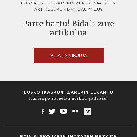
EUSKAL KULTURAREKIN ZER IKUSIA DUEN
ARTIKULUREN BAT DAUKAZU?
Parte hartu! Bidali zure
artikulua
BIDALI ARTIKULUA
EUSKO IKASKUNTZAREKIN ELKARTU
Hurrengo sareetan aurkitu gaitzazu:
Facebook
Twitter
Youtube
Flickr
Vimeo
EGIN EUSKO IKASKUNTZAREN BAZKIDE