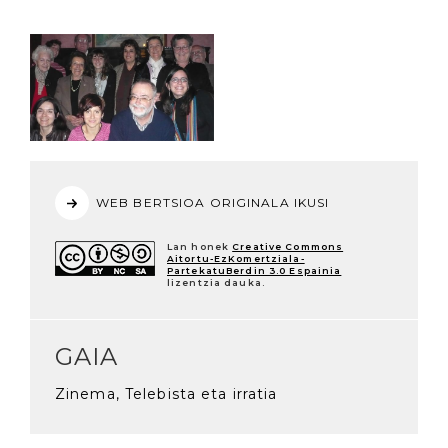
WEB BERTSIOA ORIGINALA IKUSI
Lan honek
Creative Commons
Aitortu-EzKomertziala-
PartekatuBerdin 3.0 Espainia
lizentzia dauka.
GAIA
Zinema, Telebista eta irratia