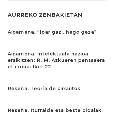
AURREKO ZENBAKIETAN
Irakurri
Aipamena. “Ipar gazi, hego geza”
Irakurri
Aipamena. Intelektuala nazioa
eraikitzen: R. M. Azkueren pentsaera
eta obra: Iker 22
Irakurri
Reseña. Teoría de circuitos
Irakurri
Reseña. Iturralde eta beste bidaiak.