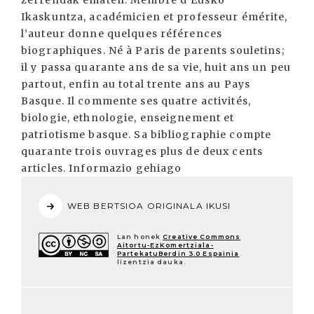
zerrendak ematen. Membre d’Eusko
Ikaskuntza, académicien et professeur émérite,
l’auteur donne quelques références
biographiques. Né à Paris de parents souletins;
il y passa quarante ans de sa vie, huit ans un peu
partout, enfin au total trente ans au Pays
Basque. Il commente ses quatre activités,
biologie, ethnologie, enseignement et
patriotisme basque. Sa bibliographie compte
quarante trois ouvrages plus de deux cents
articles. Informazio gehiago
WEB BERTSIOA ORIGINALA IKUSI
Lan honek
Creative Commons
Aitortu-EzKomertziala-
PartekatuBerdin 3.0 Espainia
lizentzia dauka.