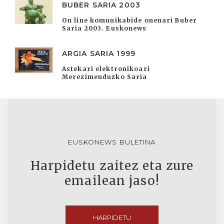
BUBER SARIA 2003
On line komunikabide onenari Buber
Saria 2003. Euskonews
ARGIA SARIA 1999
Astekari elektronikoari
Merezimenduzko Saria
EUSKONEWS BULETINA
Harpidetu zaitez eta zure
emailean jaso!
HARPIDETU