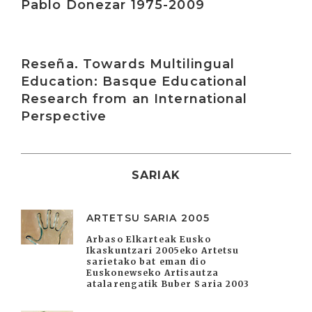
Pablo Donezar 1975-2009
Irakurri
Reseña. Towards Multilingual
Education: Basque Educational
Research from an International
Perspective
SARIAK
ARTETSU SARIA 2005
Arbaso Elkarteak Eusko
Ikaskuntzari 2005eko Artetsu
sarietako bat eman dio
Euskonewseko Artisautza
atalarengatik Buber Saria 2003