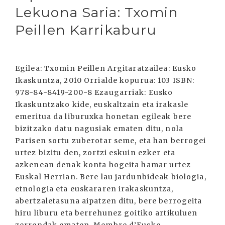
Lekuona Saria: Txomin
Peillen Karrikaburu
Egilea: Txomin Peillen Argitaratzailea: Eusko
Ikaskuntza, 2010 Orrialde kopurua: 103 ISBN:
978-84-8419-200-8 Ezaugarriak: Eusko
Ikaskuntzako kide, euskaltzain eta irakasle
emeritua da liburuxka honetan egileak bere
bizitzako datu nagusiak ematen ditu, nola
Parisen sortu zuberotar seme, eta han berrogei
urtez bizitu den, zortzi eskuin ezker eta
azkenean denak konta hogeita hamar urtez
Euskal Herrian. Bere lau jardunbideak biologia,
etnologia eta euskararen irakaskuntza,
abertzaletasuna aipatzen ditu, bere berrogeita
hiru liburu eta berrehunez goitiko artikuluen