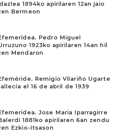
idazlea 1894ko apirilaren 12an jaio
zen Bermeon
rakurri
Efemeridea. Pedro Miguel
Urruzuno 1923ko apirilaren 14an hil
zen Mendaron
rakurri
Efeméride. Remigio Vilariño Ugarte
fallecía el 16 de abril de 1939
rakurri
Efemeridea. Jose Maria Iparragirre
Balerdi 1881ko apirilaren 6an zendu
zen Ezkio-Itsason