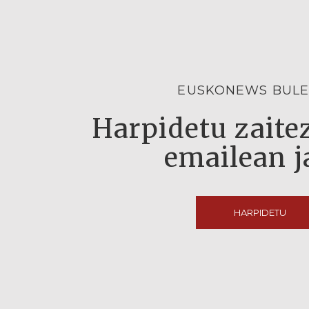
EUSKONEWS BULE
Harpidetu zaitez
emailean j
HARPIDETU