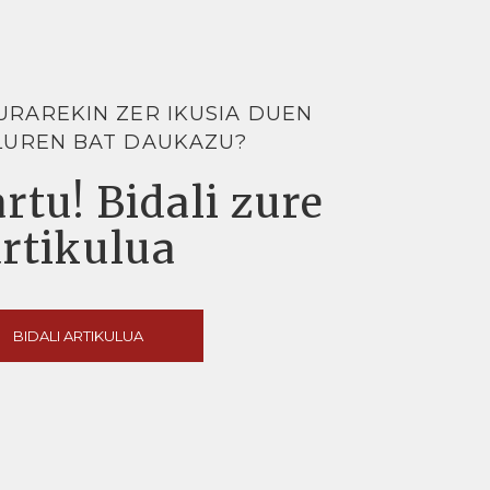
URAREKIN ZER IKUSIA DUEN
LUREN BAT DAUKAZU?
rtu! Bidali zure
artikulua
BIDALI ARTIKULUA