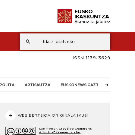
EUSKO
IKASKUNTZA
Asmoz ta jakitez
ISSN 1139-3629
POLITA
ARTISAUTZA
EUSKONEWS GAZTEA
WEB BERTSIOA ORIGINALA IKUSI
Lan honek
Creative Commons
Aitortu-EzKomertziala-