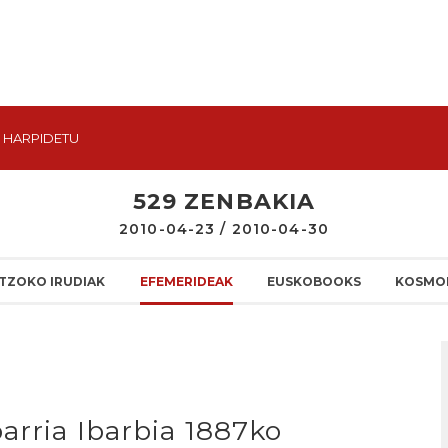
HARPIDETU
529 ZENBAKIA
2010-04-23 / 2010-04-30
TZOKO IRUDIAK
EFEMERIDEAK
EUSKOBOOKS
KOSMO
arria Ibarbia 1887ko