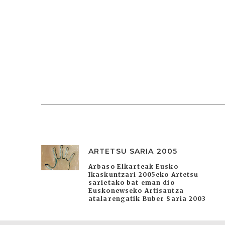
ARTETSU SARIA 2005
Arbaso Elkarteak Eusko
Ikaskuntzari 2005eko Artetsu
sarietako bat eman dio
Euskonewseko Artisautza
atalarengatik Buber Saria 2003