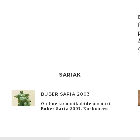
I
SARIAK
BUBER SARIA 2003
On line komunikabide onenari
Buber Saria 2003. Euskonews