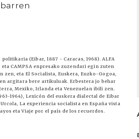
ibarren
 politikaria (Eibar, 1887 - Caracas, 1968). ALFA
n, eta CAMPSA enpresako zuzendari egin zuten
n zen, eta El Socialista, Euskera, Euzko-Gogoa,
en argitara bere artikuluak. Erbestera jo behar
erra, Mexiko, Irlanda eta Venezuelan ibili zen.
963-1964), Lexicón del euskera dialectal de Eibar
 Urcola, La experiencia socialista en España vista
yos eta Viaje por el país de los recuerdos.
I