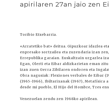
apirilaren 27an jaio zen E
Toribio Etxebarria.
«Arratetiko bat» deitua. Gipuzkoar idazlea eta
enpresako sortzailea eta zuzendaria izan ze
Errepublika garaian. Euskaltzain urgazlea iza
Egan, Olerti eta Eibar aldizkarietan eman zitu
izan zuen Gerra Zibilaren ondoren eta Ingalat
Obra nagusiak: Flexiones verbales de Eibar (1
(1965-1966), Ibiltarixanak (1967), Metafísica a
desde mi pueblo, El Hijo del Hombre, Tres ensa
Venezuelan zendu zen 1968ko apirilean.