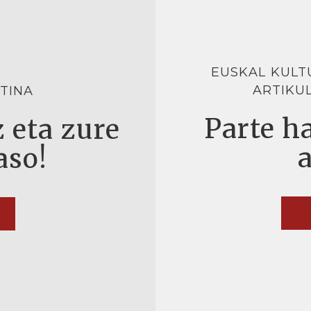
EUSKAL KULT
ARTIKU
TINA
Parte ha
 eta zure
aso!