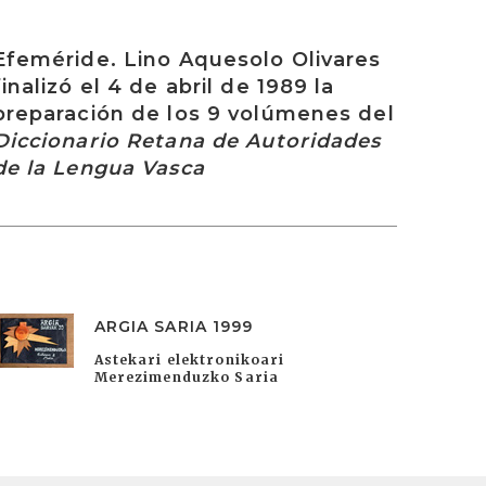
rakurri
Efeméride. Lino Aquesolo Olivares
finalizó el 4 de abril de 1989 la
preparación de los 9 volúmenes del
Diccionario Retana de Autoridades
de la Lengua Vasca
ARGIA SARIA 1999
Astekari elektronikoari
Merezimenduzko Saria