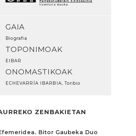
PartekatuBerdin 3.0 Espainia
lizentzia dauka.
GAIA
Biografia
TOPONIMOAK
EIBAR
ONOMASTIKOAK
ECHEVARRÍA IBARBIA, Toribio
AURREKO ZENBAKIETAN
rakurri
Efemeridea. Bitor Gaubeka Duo