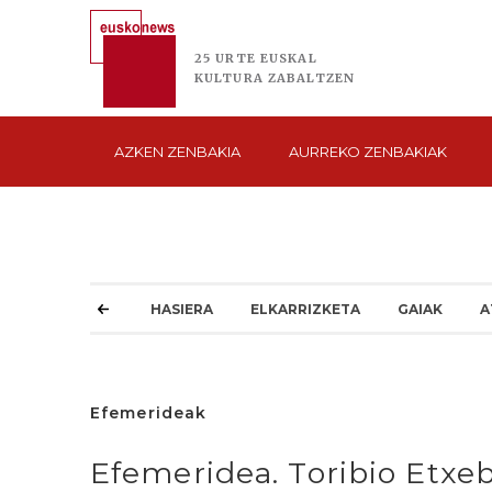
25 URTE
EUSKAL
KULTURA
ZABALTZEN
AZKEN
ZENBAKIA
AURREKO
ZENBAKIAK
HASIERA
ELKARRIZKETA
GAIAK
A
Efemerideak
Efemeridea. Toribio Etxeb